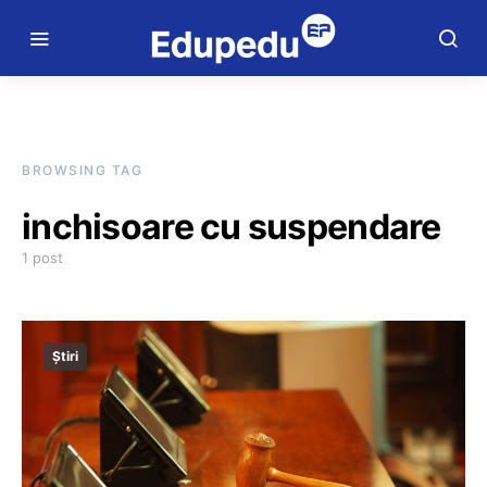
BROWSING TAG
inchisoare cu suspendare
1 post
Știri