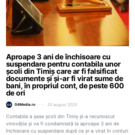
Aproape 3 ani de închisoare cu
suspendare pentru contabila unor
şcoli din Timiş care ar fi falsificat
documente şi şi-ar fi virat sume de
bani, în propriul cont, de peste 600
de ori
20 august 2025
G4Media.ro
Contabila a şase şcoli din Timiş şi-a recunoscut
vinovăţia şi va fi condamnată la aproape 3 ani de
închisoare cu suspendare după ce şi-a virat în conturi