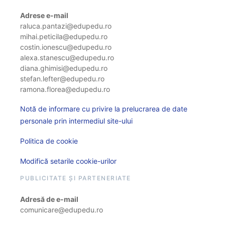
Adrese e-mail
raluca.pantazi@edupedu.ro
mihai.peticila@edupedu.ro
costin.ionescu@edupedu.ro
alexa.stanescu@edupedu.ro
diana.ghimisi@edupedu.ro
stefan.lefter@edupedu.ro
ramona.florea@edupedu.ro
Notă de informare cu privire la prelucrarea de date
personale prin intermediul site-ului
Politica de cookie
Modifică setarile cookie-urilor
PUBLICITATE ȘI PARTENERIATE
Adresă de e-mail
comunicare@edupedu.ro