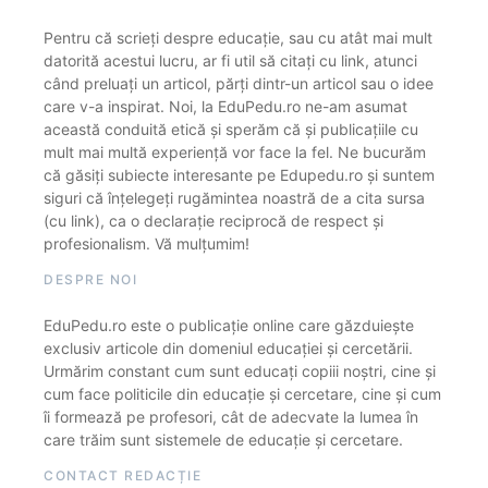
Pentru că scrieți despre educație, sau cu atât mai mult
datorită acestui lucru, ar fi util să citați cu link, atunci
când preluați un articol, părți dintr-un articol sau o idee
care v-a inspirat. Noi, la EduPedu.ro ne-am asumat
această conduită etică și sperăm că și publicațiile cu
mult mai multă experiență vor face la fel. Ne bucurăm
că găsiți subiecte interesante pe Edupedu.ro și suntem
siguri că înțelegeți rugămintea noastră de a cita sursa
(cu link), ca o declarație reciprocă de respect și
profesionalism. Vă mulțumim!
DESPRE NOI
EduPedu.ro este o publicație online care găzduiește
exclusiv articole din domeniul educației și cercetării.
Urmărim constant cum sunt educați copiii noștri, cine și
cum face politicile din educație și cercetare, cine și cum
îi formează pe profesori, cât de adecvate la lumea în
care trăim sunt sistemele de educație și cercetare.
CONTACT REDACȚIE