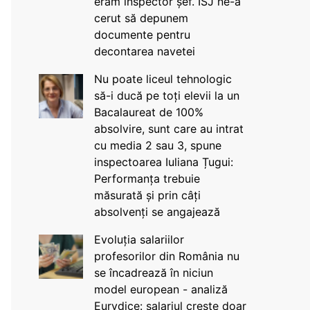
eram inspector șef. ISJ ne-a
cerut să depunem
documente pentru
decontarea navetei
Nu poate liceul tehnologic
să-i ducă pe toți elevii la un
Bacalaureat de 100%
absolvire, sunt care au intrat
cu media 2 sau 3, spune
inspectoarea Iuliana Țugui:
Performanța trebuie
măsurată și prin câți
absolvenți se angajează
Evoluția salariilor
profesorilor din România nu
se încadrează în niciun
model european - analiză
Eurydice: salariul crește doar