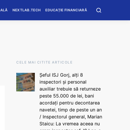
OALĂ
NEXTLAB.TECH
EDUCAȚIE FINANCIARĂ
CELE MAI CITITE ARTICOLE
Șeful ISJ Gorj, alți 8
inspectori și personal
auxiliar trebuie să returneze
peste 55.000 de lei, bani
acordați pentru decontarea
navetei, timp de peste un an
/ Inspectorul general, Marian
Staicu: La vremea aceea nu