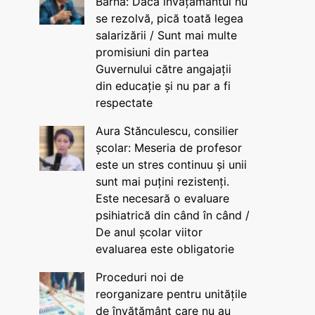
Barna: Dacă învățământul nu
se rezolvă, pică toată legea
salarizării / Sunt mai multe
promisiuni din partea
Guvernului către angajații
din educație și nu par a fi
respectate
Aura Stănculescu, consilier
școlar: Meseria de profesor
este un stres continuu și unii
sunt mai puțini rezistenți.
Este necesară o evaluare
psihiatrică din când în când /
De anul școlar viitor
evaluarea este obligatorie
Proceduri noi de
reorganizare pentru unitățile
de învățământ care nu au