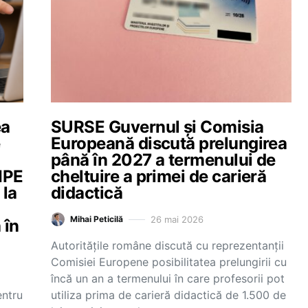
ea
SURSE Guvernul și Comisia
e
Europeană discută prelungirea
până în 2027 a termenului de
MIPE
cheltuire a primei de carieră
 la
didactică
26 mai 2026
Mihai Peticilă
 în
Autoritățile române discută cu reprezentanții
Comisiei Europene posibilitatea prelungirii cu
încă un an a termenului în care profesorii pot
entru
utiliza prima de carieră didactică de 1.500 de