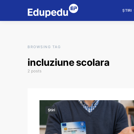
ȘTIRI
BROWSING TAG
incluziune scolara
2 posts
Știri