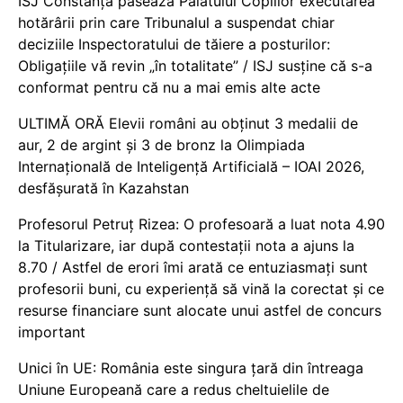
ISJ Constanța pasează Palatului Copiilor executarea
hotărârii prin care Tribunalul a suspendat chiar
deciziile Inspectoratului de tăiere a posturilor:
Obligațiile vă revin „în totalitate” / ISJ susține că s-a
conformat pentru că nu a mai emis alte acte
ULTIMĂ ORĂ Elevii români au obținut 3 medalii de
aur, 2 de argint și 3 de bronz la Olimpiada
Internațională de Inteligență Artificială – IOAI 2026,
desfășurată în Kazahstan
Profesorul Petruț Rizea: O profesoară a luat nota 4.90
la Titularizare, iar după contestații nota a ajuns la
8.70 / Astfel de erori îmi arată ce entuziasmați sunt
profesorii buni, cu experiență să vină la corectat și ce
resurse financiare sunt alocate unui astfel de concurs
important
Unici în UE: România este singura țară din întreaga
Uniune Europeană care a redus cheltuielile de