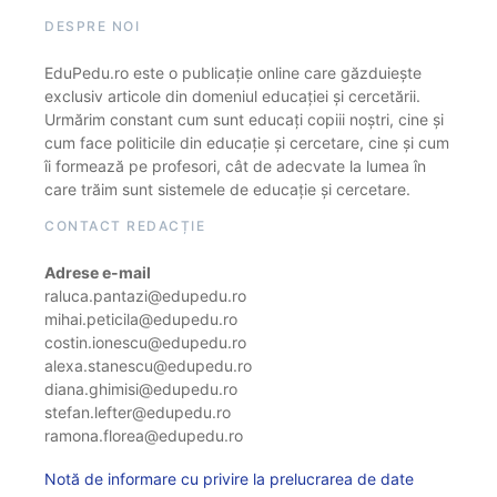
DESPRE NOI
EduPedu.ro este o publicație online care găzduiește
exclusiv articole din domeniul educației și cercetării.
Urmărim constant cum sunt educați copiii noștri, cine și
cum face politicile din educație și cercetare, cine și cum
îi formează pe profesori, cât de adecvate la lumea în
care trăim sunt sistemele de educație și cercetare.
CONTACT REDACȚIE
Adrese e-mail
raluca.pantazi@edupedu.ro
mihai.peticila@edupedu.ro
costin.ionescu@edupedu.ro
alexa.stanescu@edupedu.ro
diana.ghimisi@edupedu.ro
stefan.lefter@edupedu.ro
ramona.florea@edupedu.ro
Notă de informare cu privire la prelucrarea de date