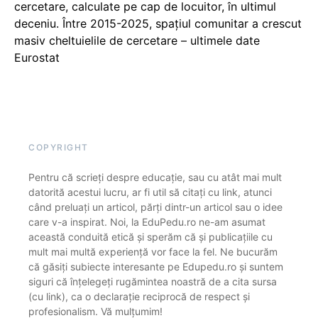
cercetare, calculate pe cap de locuitor, în ultimul
deceniu. Între 2015-2025, spațiul comunitar a crescut
masiv cheltuielile de cercetare – ultimele date
Eurostat
COPYRIGHT
Pentru că scrieți despre educație, sau cu atât mai mult
datorită acestui lucru, ar fi util să citați cu link, atunci
când preluați un articol, părți dintr-un articol sau o idee
care v-a inspirat. Noi, la EduPedu.ro ne-am asumat
această conduită etică și sperăm că și publicațiile cu
mult mai multă experiență vor face la fel. Ne bucurăm
că găsiți subiecte interesante pe Edupedu.ro și suntem
siguri că înțelegeți rugămintea noastră de a cita sursa
(cu link), ca o declarație reciprocă de respect și
profesionalism. Vă mulțumim!