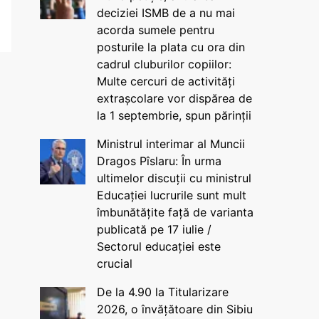
deciziei ISMB de a nu mai
acorda sumele pentru
posturile la plata cu ora din
cadrul cluburilor copiilor:
Multe cercuri de activități
extrașcolare vor dispărea de
la 1 septembrie, spun părinții
Ministrul interimar al Muncii
Dragos Pîslaru: În urma
ultimelor discuții cu ministrul
Educației lucrurile sunt mult
îmbunătățite față de varianta
publicată pe 17 iulie /
Sectorul educației este
crucial
De la 4.90 la Titularizare
2026, o învățătoare din Sibiu