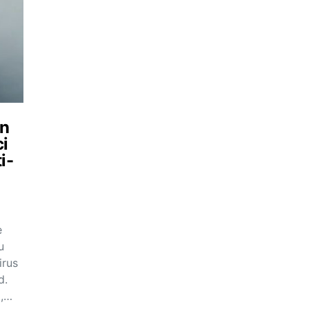
ân
i
i-
e
u
irus
d.
a,…