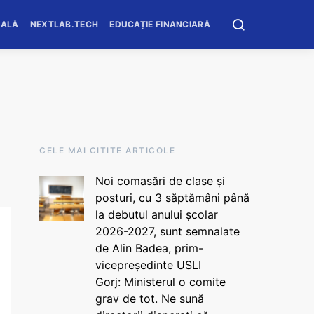
OALĂ
NEXTLAB.TECH
EDUCAȚIE FINANCIARĂ
CELE MAI CITITE ARTICOLE
Noi comasări de clase și
posturi, cu 3 săptămâni până
la debutul anului școlar
2026-2027, sunt semnalate
de Alin Badea, prim-
vicepreședinte USLI
Gorj: Ministerul o comite
grav de tot. Ne sună