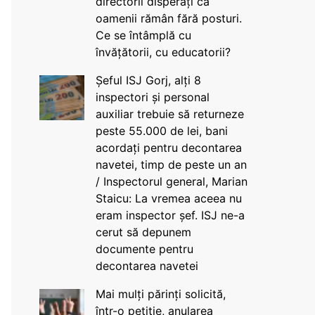
directorii disperați că
oamenii rămân fără posturi.
Ce se întâmplă cu
învățătorii, cu educatorii?
Șeful ISJ Gorj, alți 8
inspectori și personal
auxiliar trebuie să returneze
peste 55.000 de lei, bani
acordați pentru decontarea
navetei, timp de peste un an
/ Inspectorul general, Marian
Staicu: La vremea aceea nu
eram inspector șef. ISJ ne-a
cerut să depunem
documente pentru
decontarea navetei
Mai mulți părinți solicită,
într-o petiție, anularea