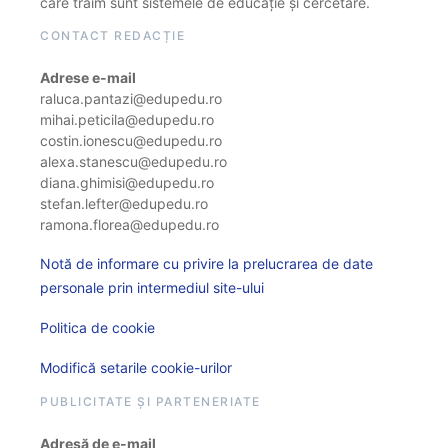
care trăim sunt sistemele de educație și cercetare.
CONTACT REDACȚIE
Adrese e-mail
raluca.pantazi@edupedu.ro
mihai.peticila@edupedu.ro
costin.ionescu@edupedu.ro
alexa.stanescu@edupedu.ro
diana.ghimisi@edupedu.ro
stefan.lefter@edupedu.ro
ramona.florea@edupedu.ro
Notă de informare cu privire la prelucrarea de date
personale prin intermediul site-ului
Politica de cookie
Modifică setarile cookie-urilor
PUBLICITATE ȘI PARTENERIATE
Adresă de e-mail