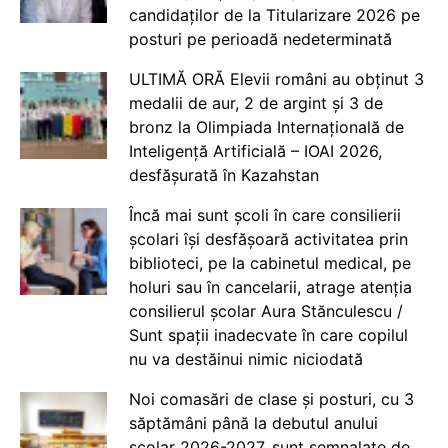
candidaților de la Titularizare 2026 pe
posturi pe perioadă nedeterminată
ULTIMĂ ORĂ Elevii români au obținut 3
medalii de aur, 2 de argint și 3 de
bronz la Olimpiada Internațională de
Inteligență Artificială – IOAI 2026,
desfășurată în Kazahstan
Încă mai sunt școli în care consilierii
școlari își desfășoară activitatea prin
biblioteci, pe la cabinetul medical, pe
holuri sau în cancelarii, atrage atenția
consilierul școlar Aura Stănculescu /
Sunt spații inadecvate în care copilul
nu va destăinui nimic niciodată
Noi comasări de clase și posturi, cu 3
săptămâni până la debutul anului
școlar 2026-2027, sunt semnalate de