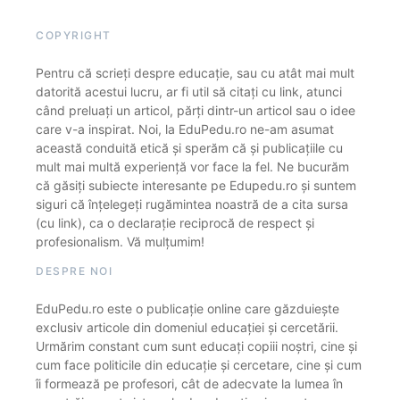
COPYRIGHT
Pentru că scrieți despre educație, sau cu atât mai mult
datorită acestui lucru, ar fi util să citați cu link, atunci
când preluați un articol, părți dintr-un articol sau o idee
care v-a inspirat. Noi, la EduPedu.ro ne-am asumat
această conduită etică și sperăm că și publicațiile cu
mult mai multă experiență vor face la fel. Ne bucurăm
că găsiți subiecte interesante pe Edupedu.ro și suntem
siguri că înțelegeți rugămintea noastră de a cita sursa
(cu link), ca o declarație reciprocă de respect și
profesionalism. Vă mulțumim!
DESPRE NOI
EduPedu.ro este o publicație online care găzduiește
exclusiv articole din domeniul educației și cercetării.
Urmărim constant cum sunt educați copiii noștri, cine și
cum face politicile din educație și cercetare, cine și cum
îi formează pe profesori, cât de adecvate la lumea în