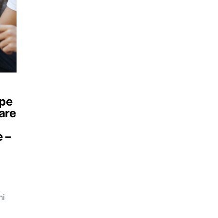
epe
care
e –
ni