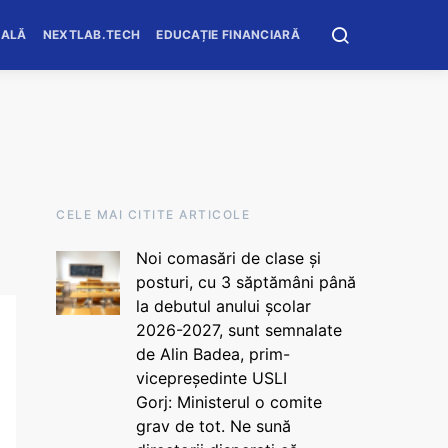
OALĂ
NEXTLAB.TECH
EDUCAȚIE FINANCIARĂ
CELE MAI CITITE ARTICOLE
Noi comasări de clase și
posturi, cu 3 săptămâni până
la debutul anului școlar
2026-2027, sunt semnalate
de Alin Badea, prim-
vicepreședinte USLI
Gorj: Ministerul o comite
grav de tot. Ne sună