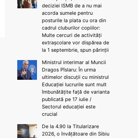
deciziei ISMB de a nu mai
acorda sumele pentru
posturile la plata cu ora din
cadrul cluburilor copiilor:
Multe cercuri de activități
extrașcolare vor dispărea de
la 1 septembrie, spun părinții
Ministrul interimar al Muncii
Dragos Pîslaru: În urma
ultimelor discuții cu ministrul
Educației lucrurile sunt mult
îmbunătățite față de varianta
publicată pe 17 iulie /
Sectorul educației este
crucial
De la 4.90 la Titularizare
2026, o învățătoare din Sibiu