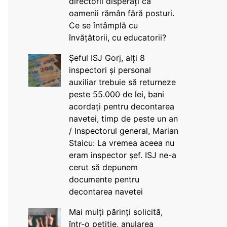
directorii disperați că
oamenii rămân fără posturi.
Ce se întâmplă cu
învățătorii, cu educatorii?
Șeful ISJ Gorj, alți 8
inspectori și personal
auxiliar trebuie să returneze
peste 55.000 de lei, bani
acordați pentru decontarea
navetei, timp de peste un an
/ Inspectorul general, Marian
Staicu: La vremea aceea nu
eram inspector șef. ISJ ne-a
cerut să depunem
documente pentru
decontarea navetei
Mai mulți părinți solicită,
într-o petiție, anularea