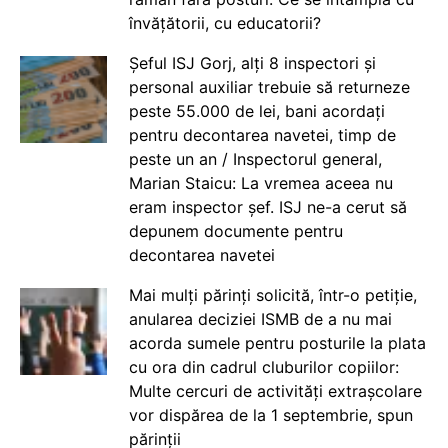
învățătorii, cu educatorii?
Șeful ISJ Gorj, alți 8 inspectori și
personal auxiliar trebuie să returneze
peste 55.000 de lei, bani acordați
pentru decontarea navetei, timp de
peste un an / Inspectorul general,
Marian Staicu: La vremea aceea nu
eram inspector șef. ISJ ne-a cerut să
depunem documente pentru
decontarea navetei
Mai mulți părinți solicită, într-o petiție,
anularea deciziei ISMB de a nu mai
acorda sumele pentru posturile la plata
cu ora din cadrul cluburilor copiilor:
Multe cercuri de activități extrașcolare
vor dispărea de la 1 septembrie, spun
părinții