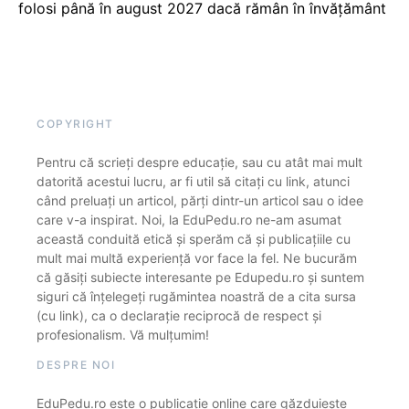
folosi până în august 2027 dacă rămân în învățământ
COPYRIGHT
Pentru că scrieți despre educație, sau cu atât mai mult
datorită acestui lucru, ar fi util să citați cu link, atunci
când preluați un articol, părți dintr-un articol sau o idee
care v-a inspirat. Noi, la EduPedu.ro ne-am asumat
această conduită etică și sperăm că și publicațiile cu
mult mai multă experiență vor face la fel. Ne bucurăm
că găsiți subiecte interesante pe Edupedu.ro și suntem
siguri că înțelegeți rugămintea noastră de a cita sursa
(cu link), ca o declarație reciprocă de respect și
profesionalism. Vă mulțumim!
DESPRE NOI
EduPedu.ro este o publicație online care găzduiește