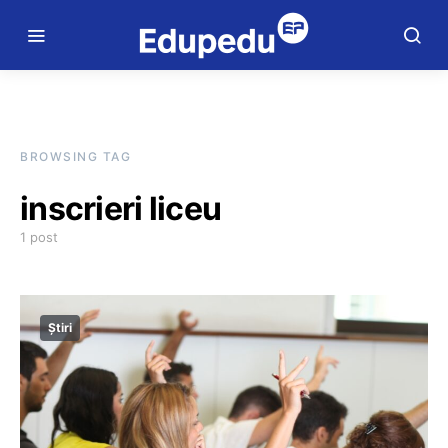
BROWSING TAG
inscrieri liceu
1 post
Știri