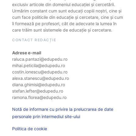
exclusiv articole din domeniul educației și cercetării.
Urmărim constant cum sunt educați copiii noștri, cine și
cum face politicile din educație și cercetare, cine și cum
îi formează pe profesori, cât de adecvate la lumea în
care trăim sunt sistemele de educație și cercetare.
CONTACT REDACȚIE
Adrese e-mail
raluca.pantazi@edupedu.ro
mihai.peticila@edupedu.ro
costin.ionescu@edupedu.ro
alexa.stanescu@edupedu.ro
diana.ghimisi@edupedu.ro
stefan.lefter@edupedu.ro
ramona.florea@edupedu.ro
Notă de informare cu privire la prelucrarea de date
personale prin intermediul site-ului
Politica de cookie