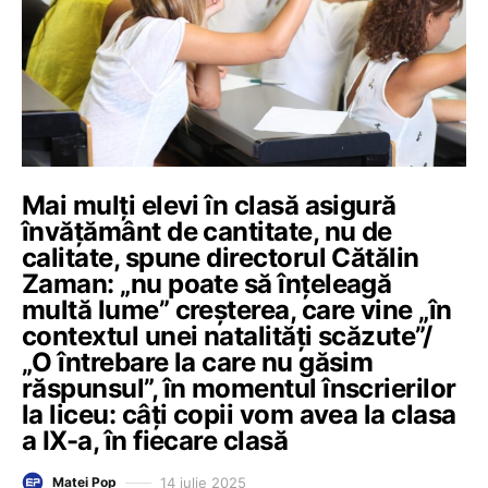
Mai mulți elevi în clasă asigură
învățământ de cantitate, nu de
calitate, spune directorul Cătălin
Zaman: „nu poate să înțeleagă
multă lume” creșterea, care vine „în
contextul unei natalități scăzute”/
„O întrebare la care nu găsim
răspunsul”, în momentul înscrierilor
la liceu: câți copii vom avea la clasa
a IX-a, în fiecare clasă
14 iulie 2025
Matei Pop