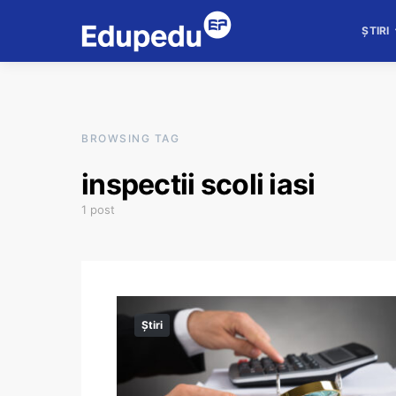
ȘTIRI
BROWSING TAG
inspectii scoli iasi
1 post
Știri