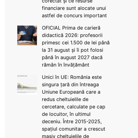
corectat și ce resurse
financiare sunt alocate unui
astfel de concurs important
OFICIAL Prima de carieră
didactică 2026: profesorii
primesc cei 1.500 de lei până
la 31 august și îi pot folosi
până în august 2027 dacă
rămân în învățământ
Unici în UE: România este
singura țară din întreaga
Uniune Europeană care a
redus cheltuielile de
cercetare, calculate pe cap
de locuitor, în ultimul
deceniu. Între 2015-2025,
spațiul comunitar a crescut
masiv cheltuielile de