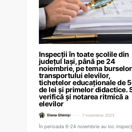
Inspecții în toate școlile din
județul Iași, până pe 24
noiembrie, pe tema burselor
transportului elevilor,
tichetelor educaționale de 
de lei și primelor didactice. 
verifică și notarea ritmică a
elevilor
7 noiembrie 2023
Diana Ghimiși
În perioada 6-24 noiembrie au loc inspecți