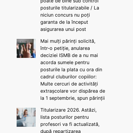
poate de bine sub control
posturile titularizabile / La
niciun concurs nu poți
garanta de la început
asigurarea unui post
Mai mulți părinți solicită,
într-o petiție, anularea
deciziei ISMB de a nu mai
acorda sumele pentru
posturile la plata cu ora din
cadrul cluburilor copiilor:
Multe cercuri de activități
extrașcolare vor dispărea de
la 1 septembrie, spun părinții
Titularizare 2026. Astăzi,
lista posturilor pentru
profesori va fi actualizată,
după repartizarea