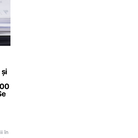
 și
500
Se
i în