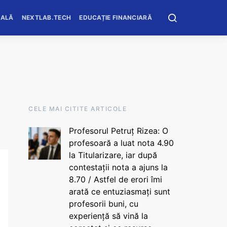
OALĂ
NEXTLAB.TECH
EDUCAȚIE FINANCIARĂ
CELE MAI CITITE ARTICOLE
Profesorul Petruț Rizea: O
profesoară a luat nota 4.90
la Titularizare, iar după
contestații nota a ajuns la
8.70 / Astfel de erori îmi
arată ce entuziasmați sunt
profesorii buni, cu
experiență să vină la