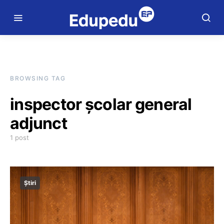
BROWSING TAG
inspector școlar general
adjunct
1 post
Știri