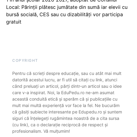
Local: Părinții plătesc jumătate din sumă iar elevii cu
bursă socială, CES sau cu dizabilităţi vor participa
gratuit
COPYRIGHT
Pentru că scrieți despre educație, sau cu atât mai mult
datorită acestui lucru, ar fi util să citați cu link, atunci
când preluați un articol, părți dintr-un articol sau o idee
care v-a inspirat. Noi, la EduPedu.ro ne-am asumat
această conduită etică și sperăm că și publicațiile cu
mult mai multă experiență vor face la fel. Ne bucurăm
că găsiți subiecte interesante pe Edupedu.ro și suntem
siguri că înțelegeți rugămintea noastră de a cita sursa
(cu link), ca o declarație reciprocă de respect și
profesionalism. Vă mulțumim!