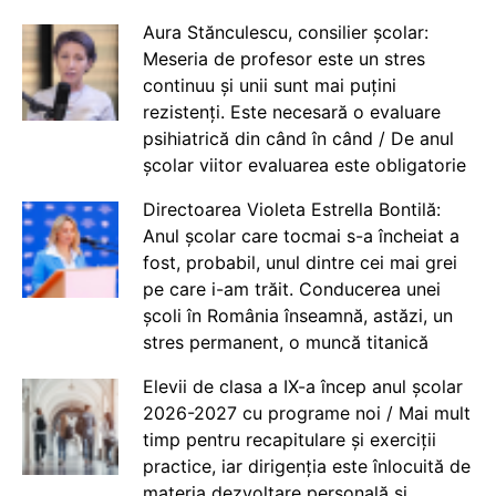
Aura Stănculescu, consilier școlar:
Meseria de profesor este un stres
continuu și unii sunt mai puțini
rezistenți. Este necesară o evaluare
psihiatrică din când în când / De anul
școlar viitor evaluarea este obligatorie
Directoarea Violeta Estrella Bontilă:
Anul școlar care tocmai s-a încheiat a
fost, probabil, unul dintre cei mai grei
pe care i-am trăit. Conducerea unei
școli în România înseamnă, astăzi, un
stres permanent, o muncă titanică
Elevii de clasa a IX-a încep anul școlar
2026-2027 cu programe noi / Mai mult
timp pentru recapitulare și exerciții
practice, iar dirigenția este înlocuită de
materia dezvoltare personală și