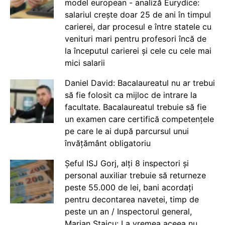
model european - analiză Eurydice:
salariul crește doar 25 de ani în timpul
carierei, dar procesul e între statele cu
venituri mari pentru profesori încă de
la începutul carierei și cele cu cele mai
mici salarii
Daniel David: Bacalaureatul nu ar trebui
să fie folosit ca mijloc de intrare la
facultate. Bacalaureatul trebuie să fie
un examen care certifică competențele
pe care le ai după parcursul unui
învățământ obligatoriu
Șeful ISJ Gorj, alți 8 inspectori și
personal auxiliar trebuie să returneze
peste 55.000 de lei, bani acordați
pentru decontarea navetei, timp de
peste un an / Inspectorul general,
Marian Staicu: La vremea aceea nu