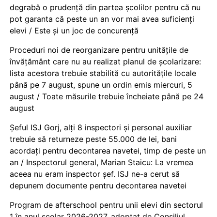
degrabă o prudență din partea școlilor pentru că nu
pot garanta că peste un an vor mai avea suficienți
elevi / Este și un joc de concurență
Proceduri noi de reorganizare pentru unitățile de
învățământ care nu au realizat planul de școlarizare:
lista acestora trebuie stabilită cu autoritățile locale
până pe 7 august, spune un ordin emis miercuri, 5
august / Toate măsurile trebuie încheiate până pe 24
august
Șeful ISJ Gorj, alți 8 inspectori și personal auxiliar
trebuie să returneze peste 55.000 de lei, bani
acordați pentru decontarea navetei, timp de peste un
an / Inspectorul general, Marian Staicu: La vremea
aceea nu eram inspector șef. ISJ ne-a cerut să
depunem documente pentru decontarea navetei
Program de afterschool pentru unii elevi din sectorul
1 în anul școlar 2026-2027, adoptat de Consiliul