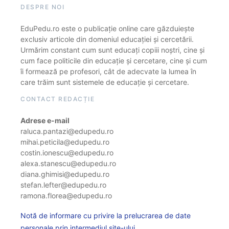
DESPRE NOI
EduPedu.ro este o publicație online care găzduiește
exclusiv articole din domeniul educației și cercetării.
Urmărim constant cum sunt educați copiii noștri, cine și
cum face politicile din educație și cercetare, cine și cum
îi formează pe profesori, cât de adecvate la lumea în
care trăim sunt sistemele de educație și cercetare.
CONTACT REDACȚIE
Adrese e-mail
raluca.pantazi@edupedu.ro
mihai.peticila@edupedu.ro
costin.ionescu@edupedu.ro
alexa.stanescu@edupedu.ro
diana.ghimisi@edupedu.ro
stefan.lefter@edupedu.ro
ramona.florea@edupedu.ro
Notă de informare cu privire la prelucrarea de date
personale prin intermediul site-ului