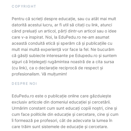
COPYRIGHT
Pentru că scrieți despre educație, sau cu atât mai mult
datorită acestui lucru, ar fi util să citați cu link, atunci
când preluați un articol, părți dintr-un articol sau o idee
care v-a inspirat. Noi, la EduPedu.ro ne-am asumat
această conduită etică și sperăm că și publicațiile cu
mult mai multă experiență vor face la fel. Ne bucurăm
că găsiți subiecte interesante pe Edupedu.ro și suntem
siguri că înțelegeți rugămintea noastră de a cita sursa
(cu link), ca o declarație reciprocă de respect și
profesionalism. Vă mulțumim!
DESPRE NOI
EduPedu.ro este o publicație online care găzduiește
exclusiv articole din domeniul educației și cercetării.
Urmărim constant cum sunt educați copiii noștri, cine și
cum face politicile din educație și cercetare, cine și cum
îi formează pe profesori, cât de adecvate la lumea în
care trăim sunt sistemele de educație și cercetare.