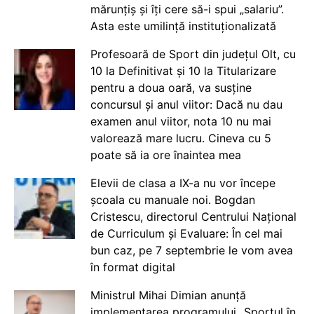
mărunțiș și îți cere să-i spui „salariu”.
Asta este umilință instituționalizată
Profesoară de Sport din județul Olt, cu
10 la Definitivat și 10 la Titularizare
pentru a doua oară, va susține
concursul și anul viitor: Dacă nu dau
examen anul viitor, nota 10 nu mai
valorează mare lucru. Cineva cu 5
poate să ia ore înaintea mea
Elevii de clasa a IX-a nu vor începe
școala cu manuale noi. Bogdan
Cristescu, directorul Centrului Național
de Curriculum și Evaluare: În cel mai
bun caz, pe 7 septembrie le vom avea
în format digital
Ministrul Mihai Dimian anunță
implementarea programului „Sportul în