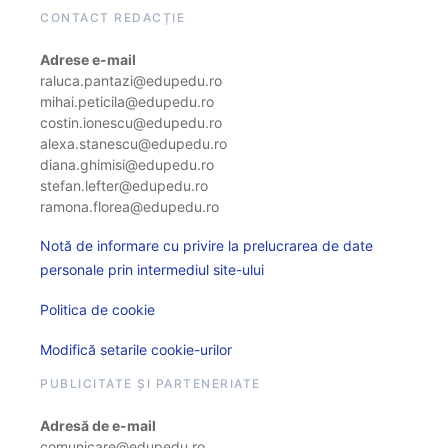
CONTACT REDACȚIE
Adrese e-mail
raluca.pantazi@edupedu.ro
mihai.peticila@edupedu.ro
costin.ionescu@edupedu.ro
alexa.stanescu@edupedu.ro
diana.ghimisi@edupedu.ro
stefan.lefter@edupedu.ro
ramona.florea@edupedu.ro
Notă de informare cu privire la prelucrarea de date
personale prin intermediul site-ului
Politica de cookie
Modifică setarile cookie-urilor
PUBLICITATE ȘI PARTENERIATE
Adresă de e-mail
comunicare@edupedu.ro