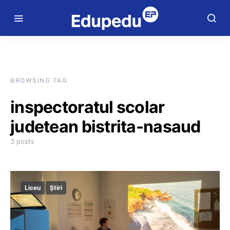
BROWSING TAG
inspectoratul scolar
judetean bistrita-nasaud
3 posts
Liceu
Știri