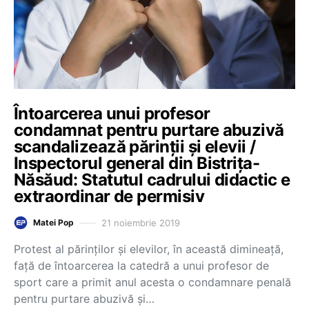
Întoarcerea unui profesor
condamnat pentru purtare abuzivă
scandalizează părinții și elevii /
Inspectorul general din Bistrița-
Năsăud: Statutul cadrului didactic e
extraordinar de permisiv
21 noiembrie 2019
Matei Pop
Protest al părinților și elevilor, în această dimineață,
față de întoarcerea la catedră a unui profesor de
sport care a primit anul acesta o condamnare penală
pentru purtare abuzivă şi…