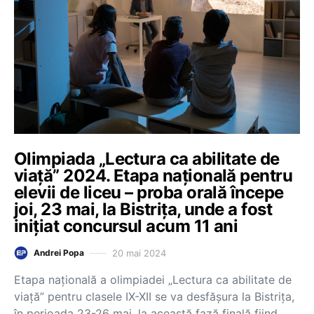
Olimpiada „Lectura ca abilitate de
viață” 2024. Etapa națională pentru
elevii de liceu – proba orală începe
joi, 23 mai, la Bistrița, unde a fost
inițiat concursul acum 11 ani
20 mai 2024
Andrei Popa
Etapa naţională a olimpiadei „Lectura ca abilitate de
viaţă” pentru clasele IX-XII se va desfăşura la Bistriţa,
în perioada 23-26 mai, la această fază finală fiind