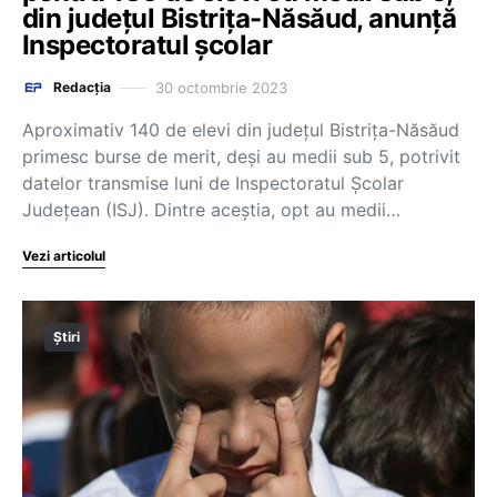
din județul Bistrița-Năsăud, anunță
Inspectoratul școlar
30 octombrie 2023
Redacția
Aproximativ 140 de elevi din judeţul Bistriţa-Năsăud
primesc burse de merit, deşi au medii sub 5, potrivit
datelor transmise luni de Inspectoratul Şcolar
Judeţean (ISJ). Dintre aceştia, opt au medii…
Vezi articolul
Știri