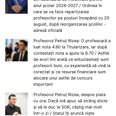
anul școlar 2026-2027 / Ordinea în
care se va face repartizarea
profesorilor pe posturi începând cu 20
august, după reorganizarea școlilor -
adresă oficială
Profesorul Petruț Rizea: O profesoară a
luat nota 4.90 la Titularizare, iar după
contestații nota a ajuns la 8.70 / Astfel
de erori îmi arată ce entuziasmați sunt
profesorii buni, cu experiență să vină la
corectat și ce resurse financiare sunt
alocate unui astfel de concurs
important
Profesorul Petruț Rizea, despre plata
cu ora: Dacă mă apuc să strâng sticle
și să le duc la SGR, câștig mai mult
într-o zi / Statul îți aruncă niște