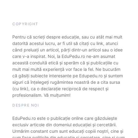
COPYRIGHT
Pentru că scrieți despre educație, sau cu atât mai mult
datorită acestui lucru, ar fi util să citați cu link, atunci
când preluați un articol, părți dintr-un articol sau o idee
care v-a inspirat. Noi, la EduPedu.ro ne-am asumat
această conduită etică și sperăm că și publicațiile cu
mult mai multă experiență vor face la fel. Ne bucurăm
că găsiți subiecte interesante pe Edupedu.ro și suntem
siguri că înțelegeți rugămintea noastră de a cita sursa
(cu link), ca o declarație reciprocă de respect și
profesionalism. Vă mulțumim!
DESPRE NOI
EduPedu.ro este o publicație online care găzduiește
exclusiv articole din domeniul educației și cercetării.
Urmărim constant cum sunt educați copiii noștri, cine și
cum face politicile din educație și cercetare, cine și cum