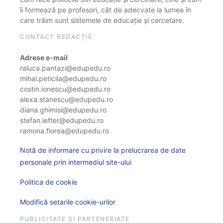
îi formează pe profesori, cât de adecvate la lumea în
care trăim sunt sistemele de educație și cercetare.
CONTACT REDACȚIE
Adrese e-mail
raluca.pantazi@edupedu.ro
mihai.peticila@edupedu.ro
costin.ionescu@edupedu.ro
alexa.stanescu@edupedu.ro
diana.ghimisi@edupedu.ro
stefan.lefter@edupedu.ro
ramona.florea@edupedu.ro
Notă de informare cu privire la prelucrarea de date
personale prin intermediul site-ului
Politica de cookie
Modifică setarile cookie-urilor
PUBLICITATE ȘI PARTENERIATE