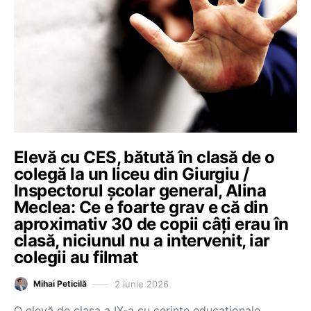
Elevă cu CES, bătută în clasă de o
colegă la un liceu din Giurgiu /
Inspectorul școlar general, Alina
Meclea: Ce e foarte grav e că din
aproximativ 30 de copii câți erau în
clasă, niciunul nu a intervenit, iar
colegii au filmat
2 iunie 2026
Mihai Peticilă
O elevă de clasa a IX-a cu cerințe educaționale