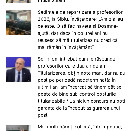
titularizabile
Ședințele de repartizare a profesorilor
2026, la Sibiu. Învățătoare: „Am zis iau
ce este. O să fac naveta și Doamne-
ajută, dar dacă în doi,trei ani nu
reușesc să mă titularizez nu cred că
mai rămân în învățământ”
Sorin Ion, întrebat cum le răspunde
profesorilor care dau an de an
Titularizarea, obțin note mari, dar nu au
post pe perioadă nedeterminată: În
ultimii ani am încercat să ținem cât se
poate de bine sub control posturile
titularizabile / La niciun concurs nu poți
garanta de la început asigurarea unui
post
Mai mulți părinți solicită, într-o petiție,