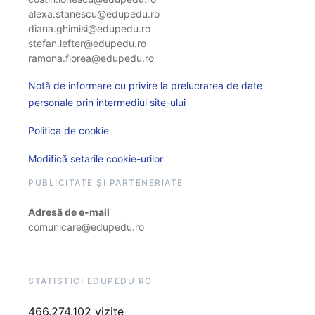
alexa.stanescu@edupedu.ro
diana.ghimisi@edupedu.ro
stefan.lefter@edupedu.ro
ramona.florea@edupedu.ro
Notă de informare cu privire la prelucrarea de date
personale prin intermediul site-ului
Politica de cookie
Modifică setarile cookie-urilor
PUBLICITATE ȘI PARTENERIATE
Adresă de e-mail
comunicare@edupedu.ro
STATISTICI EDUPEDU.RO
466.274.102 vizite