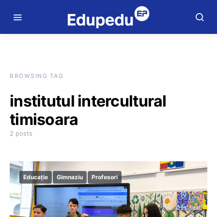
BROWSING TAG
institutul intercultural
timisoara
2 posts
Educație
Gimnaziu
Profesori