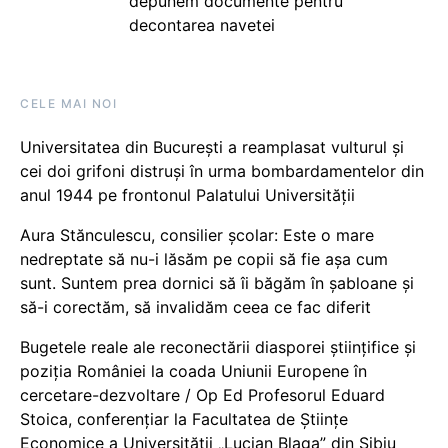
depunem documente pentru
decontarea navetei
CELE MAI NOI
Universitatea din București a reamplasat vulturul și
cei doi grifoni distruși în urma bombardamentelor din
anul 1944 pe frontonul Palatului Universității
Aura Stănculescu, consilier școlar: Este o mare
nedreptate să nu-i lăsăm pe copii să fie așa cum
sunt. Suntem prea dornici să îi băgăm în șabloane și
să-i corectăm, să invalidăm ceea ce fac diferit
Bugetele reale ale reconectării diasporei științifice și
poziția României la coada Uniunii Europene în
cercetare-dezvoltare / Op Ed Profesorul Eduard
Stoica, conferențiar la Facultatea de Științe
Economice a Universității „Lucian Blaga” din Sibiu