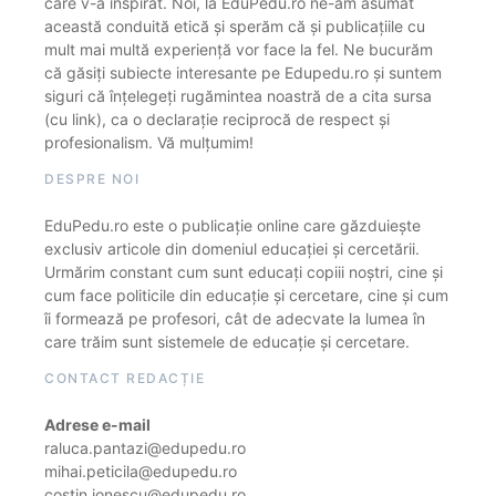
care v-a inspirat. Noi, la EduPedu.ro ne-am asumat
această conduită etică și sperăm că și publicațiile cu
mult mai multă experiență vor face la fel. Ne bucurăm
că găsiți subiecte interesante pe Edupedu.ro și suntem
siguri că înțelegeți rugămintea noastră de a cita sursa
(cu link), ca o declarație reciprocă de respect și
profesionalism. Vă mulțumim!
DESPRE NOI
EduPedu.ro este o publicație online care găzduiește
exclusiv articole din domeniul educației și cercetării.
Urmărim constant cum sunt educați copiii noștri, cine și
cum face politicile din educație și cercetare, cine și cum
îi formează pe profesori, cât de adecvate la lumea în
care trăim sunt sistemele de educație și cercetare.
CONTACT REDACȚIE
Adrese e-mail
raluca.pantazi@edupedu.ro
mihai.peticila@edupedu.ro
costin.ionescu@edupedu.ro