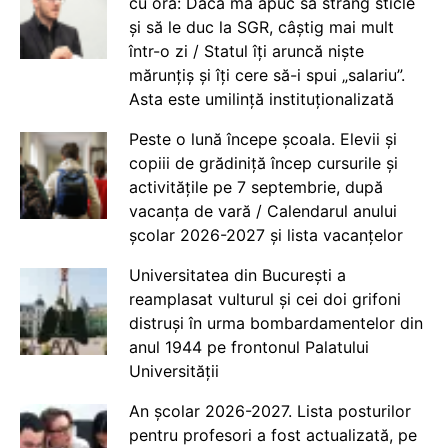
cu ora: Dacă mă apuc să strâng sticle
și să le duc la SGR, câștig mai mult
într-o zi / Statul îți aruncă niște
mărunțiș și îți cere să-i spui „salariu”.
Asta este umilință instituționalizată
Peste o lună începe școala. Elevii și
copiii de grădiniță încep cursurile și
activitățile pe 7 septembrie, după
vacanța de vară / Calendarul anului
școlar 2026-2027 și lista vacanțelor
Universitatea din București a
reamplasat vulturul și cei doi grifoni
distruși în urma bombardamentelor din
anul 1944 pe frontonul Palatului
Universității
An școlar 2026-2027. Lista posturilor
pentru profesori a fost actualizată, pe