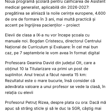
Noua programă școlară pentru calificarea de Asistent
medical generalist, aplicabilă din 2026-2027:
pregătirea se aliniază la noile cerințe europene, 4.600
de ore de formare în 3 ani, mai multă practică și
accent pe îngrijirea pacienților – proiect
Elevii de clasa a IX-a nu vor începe școala cu
manuale noi. Bogdan Cristescu, directorul Centrului
Național de Curriculum și Evaluare: În cel mai bun
caz, pe 7 septembrie le vom avea în format digital
Profesoara Geanina David din județul Olt, care a
obținut 10 la Titularizare va primi un post de
suplinitor. Anul trecut a făcut naveta 15 km:
Rezultatul este o mare bucurie, însă consider că
adevărata valoare a unui profesor se vede la clasă, în
relația cu elevii
Profesorul Petruț Rizea, despre plata cu ora: Dacă mă
apuc să strâng sticle și să le duc la SGR, câștig mai