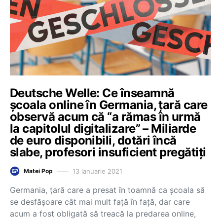
Deutsche Welle: Ce înseamnă
școala online în Germania, țară care
observă acum că “a rămas în urmă
la capitolul digitalizare” – Miliarde
de euro disponibili, dotări încă
slabe, profesori insuficient pregătiți
13 ianuarie 2021
Matei Pop
Germania, țară care a presat în toamnă ca școala să
se desfășoare cât mai mult față în față, dar care
acum a fost obligată să treacă la predarea online,