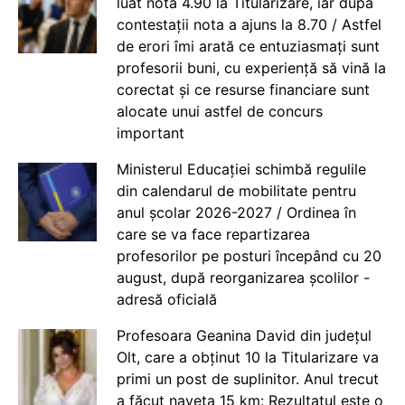
luat nota 4.90 la Titularizare, iar după
contestații nota a ajuns la 8.70 / Astfel
de erori îmi arată ce entuziasmați sunt
profesorii buni, cu experiență să vină la
corectat și ce resurse financiare sunt
alocate unui astfel de concurs
important
Ministerul Educației schimbă regulile
din calendarul de mobilitate pentru
anul școlar 2026-2027 / Ordinea în
care se va face repartizarea
profesorilor pe posturi începând cu 20
august, după reorganizarea școlilor -
adresă oficială
Profesoara Geanina David din județul
Olt, care a obținut 10 la Titularizare va
primi un post de suplinitor. Anul trecut
a făcut naveta 15 km: Rezultatul este o