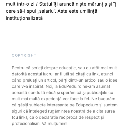
mult într-o zi / Statul îți aruncă niște mărunțiș și îți
cere să-i spui „salariu”. Asta este umilință
instituționalizată
COPYRIGHT
Pentru că scrieți despre educație, sau cu atât mai mult
datorită acestui lucru, ar fi util să citați cu link, atunci
când preluați un articol, părți dintr-un articol sau o idee
care v-a inspirat. Noi, la EduPedu.ro ne-am asumat
această conduită etică și sperăm că și publicațiile cu
mult mai multă experiență vor face la fel. Ne bucurăm
că găsiți subiecte interesante pe Edupedu.ro și suntem
siguri că înțelegeți rugămintea noastră de a cita sursa
(cu link), ca o declarație reciprocă de respect și
profesionalism. Vă mulțumim!