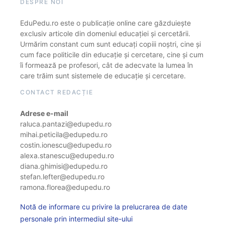
DESPRE NOI
EduPedu.ro este o publicație online care găzduiește
exclusiv articole din domeniul educației și cercetării.
Urmărim constant cum sunt educați copiii noștri, cine și
cum face politicile din educație și cercetare, cine și cum
îi formează pe profesori, cât de adecvate la lumea în
care trăim sunt sistemele de educație și cercetare.
CONTACT REDACȚIE
Adrese e-mail
raluca.pantazi@edupedu.ro
mihai.peticila@edupedu.ro
costin.ionescu@edupedu.ro
alexa.stanescu@edupedu.ro
diana.ghimisi@edupedu.ro
stefan.lefter@edupedu.ro
ramona.florea@edupedu.ro
Notă de informare cu privire la prelucrarea de date
personale prin intermediul site-ului