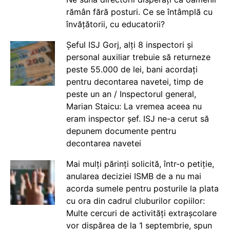
rămân fără posturi. Ce se întâmplă cu
învățătorii, cu educatorii?
Șeful ISJ Gorj, alți 8 inspectori și
personal auxiliar trebuie să returneze
peste 55.000 de lei, bani acordați
pentru decontarea navetei, timp de
peste un an / Inspectorul general,
Marian Staicu: La vremea aceea nu
eram inspector șef. ISJ ne-a cerut să
depunem documente pentru
decontarea navetei
Mai mulți părinți solicită, într-o petiție,
anularea deciziei ISMB de a nu mai
acorda sumele pentru posturile la plata
cu ora din cadrul cluburilor copiilor:
Multe cercuri de activități extrașcolare
vor dispărea de la 1 septembrie, spun