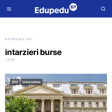
BROWSING TAG
intarzieri burse
1 post
Știri
Universitate