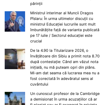
părinții
Ministrul interimar al Muncii Dragos
Pîslaru: În urma ultimelor discuții cu
ministrul Educației lucrurile sunt mult
îmbunătățite față de varianta publicată
pe 17 iulie / Sectorul educației este
crucial
De la 4.90 la Titularizare 2026, o
învățătoare din Sibiu a primit nota 8.70
după contestație: Când am văzut nota
inițială, nu mă puteam opri din plâns.
Mi-am dat seama că lucrarea mea nu a
fost corectată în adevăratul sens al
cuvântului
Un cunoscut profesor de la Cambridge
a demisionat în urma acuzațiilor că ar
fi plagiat sau ar fi exagerat în privința