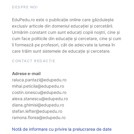
DESPRE NOI
EduPedu.ro este o publicație online care găzduiește
exclusiv articole din domeniul educației și cercetării.
Urmărim constant cum sunt educați copiii noștri, cine și
cum face politicile din educație și cercetare, cine și cum
îi formează pe profesori, cât de adecvate la lumea în
care trăim sunt sistemele de educație și cercetare.
CONTACT REDACȚIE
Adrese e-mail
raluca.pantazi@edupedu.ro
mihai.peticila@edupedu.ro
costin.ionescu@edupedu.ro
alexa.stanescu@edupedu.ro
diana.ghimisi@edupedu.ro
stefan.lefter@edupedu.ro
ramona.florea@edupedu.ro
Notă de informare cu privire la prelucrarea de date