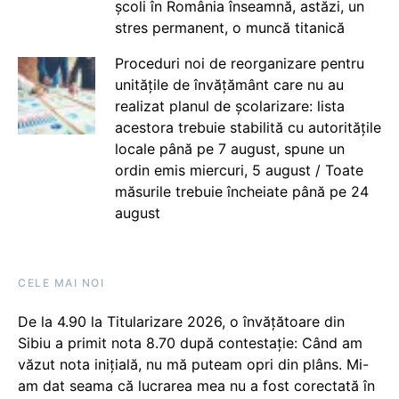
școli în România înseamnă, astăzi, un
stres permanent, o muncă titanică
Proceduri noi de reorganizare pentru
unitățile de învățământ care nu au
realizat planul de școlarizare: lista
acestora trebuie stabilită cu autoritățile
locale până pe 7 august, spune un
ordin emis miercuri, 5 august / Toate
măsurile trebuie încheiate până pe 24
august
CELE MAI NOI
De la 4.90 la Titularizare 2026, o învățătoare din
Sibiu a primit nota 8.70 după contestație: Când am
văzut nota inițială, nu mă puteam opri din plâns. Mi-
am dat seama că lucrarea mea nu a fost corectată în