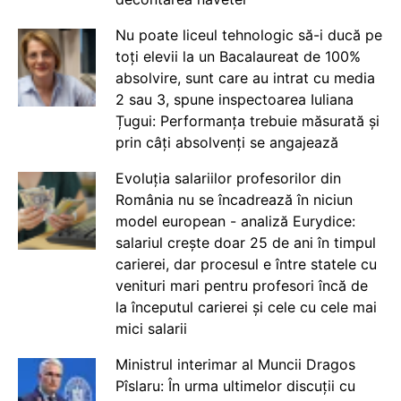
Nu poate liceul tehnologic să-i ducă pe
toți elevii la un Bacalaureat de 100%
absolvire, sunt care au intrat cu media
2 sau 3, spune inspectoarea Iuliana
Țugui: Performanța trebuie măsurată și
prin câți absolvenți se angajează
Evoluția salariilor profesorilor din
România nu se încadrează în niciun
model european - analiză Eurydice:
salariul crește doar 25 de ani în timpul
carierei, dar procesul e între statele cu
venituri mari pentru profesori încă de
la începutul carierei și cele cu cele mai
mici salarii
Ministrul interimar al Muncii Dragos
Pîslaru: În urma ultimelor discuții cu