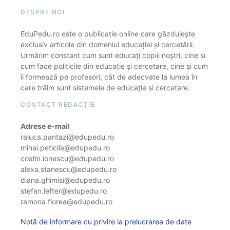
DESPRE NOI
EduPedu.ro este o publicație online care găzduiește
exclusiv articole din domeniul educației și cercetării.
Urmărim constant cum sunt educați copiii noștri, cine și
cum face politicile din educație și cercetare, cine și cum
îi formează pe profesori, cât de adecvate la lumea în
care trăim sunt sistemele de educație și cercetare.
CONTACT REDACȚIE
Adrese e-mail
raluca.pantazi@edupedu.ro
mihai.peticila@edupedu.ro
costin.ionescu@edupedu.ro
alexa.stanescu@edupedu.ro
diana.ghimisi@edupedu.ro
stefan.lefter@edupedu.ro
ramona.florea@edupedu.ro
Notă de informare cu privire la prelucrarea de date