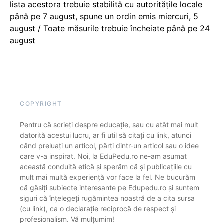
lista acestora trebuie stabilită cu autoritățile locale
până pe 7 august, spune un ordin emis miercuri, 5
august / Toate măsurile trebuie încheiate până pe 24
august
COPYRIGHT
Pentru că scrieți despre educație, sau cu atât mai mult
datorită acestui lucru, ar fi util să citați cu link, atunci
când preluați un articol, părți dintr-un articol sau o idee
care v-a inspirat. Noi, la EduPedu.ro ne-am asumat
această conduită etică și sperăm că și publicațiile cu
mult mai multă experiență vor face la fel. Ne bucurăm
că găsiți subiecte interesante pe Edupedu.ro și suntem
siguri că înțelegeți rugămintea noastră de a cita sursa
(cu link), ca o declarație reciprocă de respect și
profesionalism. Vă mulțumim!