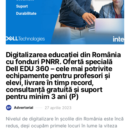
Digitalizarea educației din România
cu fonduri PNRR. Ofertă specială
Dell EDU 360 – cele mai potrivite
echipamente pentru profesori și
elevi, livrare în timp record,
consultanță gratuită și suport
pentru minim 3 ani (P)
27 aprilie 2023
Advertorial
Nivelul de digitalizare în școlile din România este încă
redus, deși ocupăm primele locuri în lume la viteza