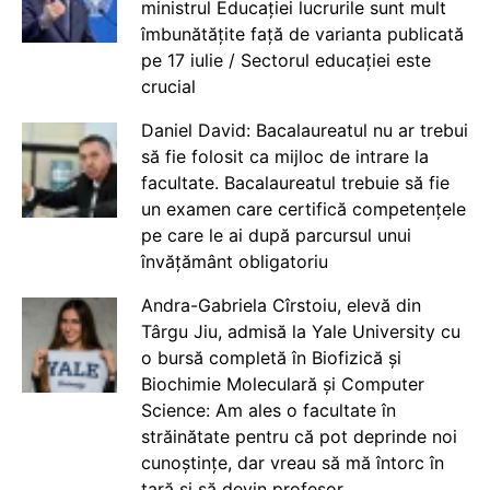
ministrul Educației lucrurile sunt mult
îmbunătățite față de varianta publicată
pe 17 iulie / Sectorul educației este
crucial
Daniel David: Bacalaureatul nu ar trebui
să fie folosit ca mijloc de intrare la
facultate. Bacalaureatul trebuie să fie
un examen care certifică competențele
pe care le ai după parcursul unui
învățământ obligatoriu
Andra-Gabriela Cîrstoiu, elevă din
Târgu Jiu, admisă la Yale University cu
o bursă completă în Biofizică și
Biochimie Moleculară și Computer
Science: Am ales o facultate în
străinătate pentru că pot deprinde noi
cunoștințe, dar vreau să mă întorc în
țară și să devin profesor