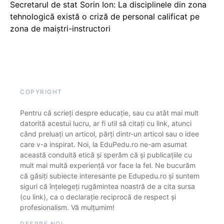
Secretarul de stat Sorin Ion: La disciplinele din zona
tehnologică există o criză de personal calificat pe
zona de maiștri-instructori
COPYRIGHT
Pentru că scrieți despre educație, sau cu atât mai mult
datorită acestui lucru, ar fi util să citați cu link, atunci
când preluați un articol, părți dintr-un articol sau o idee
care v-a inspirat. Noi, la EduPedu.ro ne-am asumat
această conduită etică și sperăm că și publicațiile cu
mult mai multă experiență vor face la fel. Ne bucurăm
că găsiți subiecte interesante pe Edupedu.ro și suntem
siguri că înțelegeți rugămintea noastră de a cita sursa
(cu link), ca o declarație reciprocă de respect și
profesionalism. Vă mulțumim!
DESPRE NOI