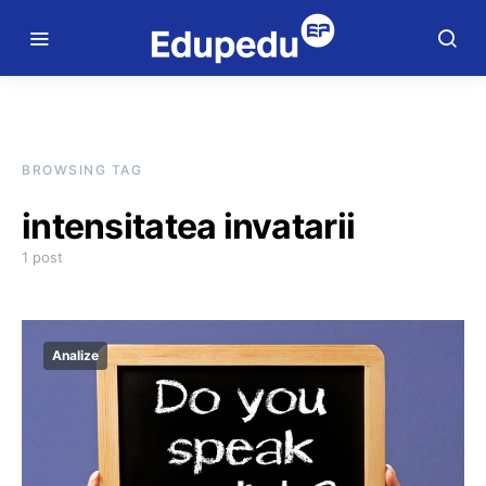
BROWSING TAG
intensitatea invatarii
1 post
Analize