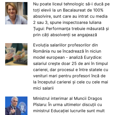
Nu poate liceul tehnologic să-i ducă pe
toți elevii la un Bacalaureat de 100%
absolvire, sunt care au intrat cu media
2 sau 3, spune inspectoarea Iuliana
Țugui: Performanța trebuie măsurată și
prin câți absolvenți se angajează
Evoluția salariilor profesorilor din
România nu se încadrează în niciun
model european - analiză Eurydice:
salariul crește doar 25 de ani în timpul
carierei, dar procesul e între statele cu
venituri mari pentru profesori încă de
la începutul carierei și cele cu cele mai
mici salarii
Ministrul interimar al Muncii Dragos
Pîslaru: În urma ultimelor discuții cu
ministrul Educației lucrurile sunt mult