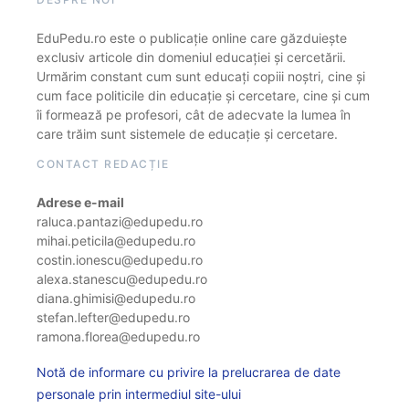
EduPedu.ro este o publicație online care găzduiește
exclusiv articole din domeniul educației și cercetării.
Urmărim constant cum sunt educați copiii noștri, cine și
cum face politicile din educație și cercetare, cine și cum
îi formează pe profesori, cât de adecvate la lumea în
care trăim sunt sistemele de educație și cercetare.
CONTACT REDACȚIE
Adrese e-mail
raluca.pantazi@edupedu.ro
mihai.peticila@edupedu.ro
costin.ionescu@edupedu.ro
alexa.stanescu@edupedu.ro
diana.ghimisi@edupedu.ro
stefan.lefter@edupedu.ro
ramona.florea@edupedu.ro
Notă de informare cu privire la prelucrarea de date
personale prin intermediul site-ului