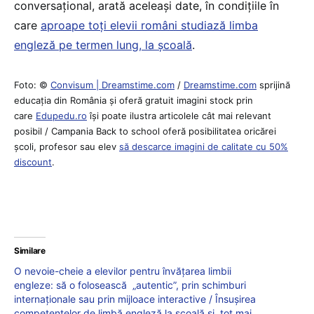
conversațional, arată aceleași date, în condițiile în
care
aproape toți elevii români studiază limba
engleză pe termen lung, la școală
.
Foto: ©
Convisum | Dreamstime.com
/
Dreamstime.com
sprijină
educaţia din România şi oferă gratuit imagini stock prin
care
Edupedu.ro
îşi poate ilustra articolele cât mai relevant
posibil / Campania Back to school oferă posibilitatea oricărei
școli, profesor sau elev
să descarce imagini de calitate cu 50%
discount
.
Similare
O nevoie-cheie a elevilor pentru învățarea limbii
engleze: să o folosească „autentic”, prin schimburi
internaționale sau prin mijloace interactive / Însușirea
competențelor de limbă engleză la școală și, tot mai