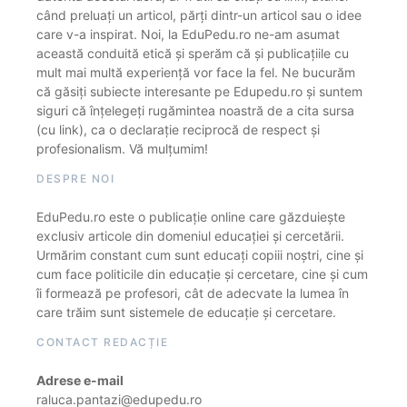
când preluați un articol, părți dintr-un articol sau o idee
care v-a inspirat. Noi, la EduPedu.ro ne-am asumat
această conduită etică și sperăm că și publicațiile cu
mult mai multă experiență vor face la fel. Ne bucurăm
că găsiți subiecte interesante pe Edupedu.ro și suntem
siguri că înțelegeți rugămintea noastră de a cita sursa
(cu link), ca o declarație reciprocă de respect și
profesionalism. Vă mulțumim!
DESPRE NOI
EduPedu.ro este o publicație online care găzduiește
exclusiv articole din domeniul educației și cercetării.
Urmărim constant cum sunt educați copiii noștri, cine și
cum face politicile din educație și cercetare, cine și cum
îi formează pe profesori, cât de adecvate la lumea în
care trăim sunt sistemele de educație și cercetare.
CONTACT REDACȚIE
Adrese e-mail
raluca.pantazi@edupedu.ro