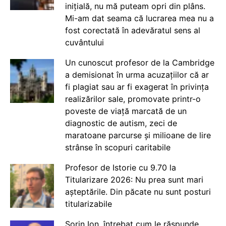
inițială, nu mă puteam opri din plâns.
Mi-am dat seama că lucrarea mea nu a
fost corectată în adevăratul sens al
cuvântului
Un cunoscut profesor de la Cambridge
a demisionat în urma acuzațiilor că ar
fi plagiat sau ar fi exagerat în privința
realizărilor sale, promovate printr-o
poveste de viață marcată de un
diagnostic de autism, zeci de
maratoane parcurse și milioane de lire
strânse în scopuri caritabile
Profesor de Istorie cu 9.70 la
Titularizare 2026: Nu prea sunt mari
așteptările. Din păcate nu sunt posturi
titularizabile
Sorin Ion, întrebat cum le răspunde