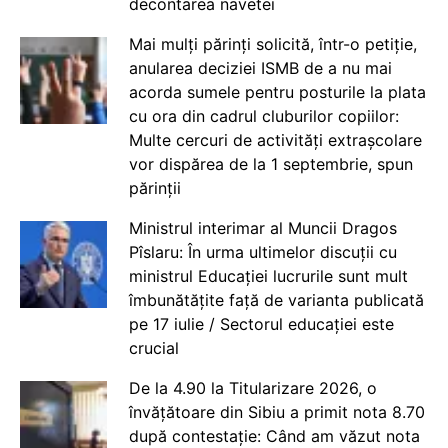
decontarea navetei
Mai mulți părinți solicită, într-o petiție,
anularea deciziei ISMB de a nu mai
acorda sumele pentru posturile la plata
cu ora din cadrul cluburilor copiilor:
Multe cercuri de activități extrașcolare
vor dispărea de la 1 septembrie, spun
părinții
Ministrul interimar al Muncii Dragos
Pîslaru: În urma ultimelor discuții cu
ministrul Educației lucrurile sunt mult
îmbunătățite față de varianta publicată
pe 17 iulie / Sectorul educației este
crucial
De la 4.90 la Titularizare 2026, o
învățătoare din Sibiu a primit nota 8.70
după contestație: Când am văzut nota