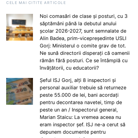
CELE MAI CITITE ARTICOLE
Noi comasări de clase și posturi, cu 3
săptămâni până la debutul anului
școlar 2026-2027, sunt semnalate de
Alin Badea, prim-vicepreședinte USLI
Gorj: Ministerul o comite grav de tot.
Ne sună directorii disperați că oamenii
rămân fără posturi. Ce se întâmplă cu
învățătorii, cu educatorii?
Șeful ISJ Gorj, alți 8 inspectori și
personal auxiliar trebuie să returneze
peste 55.000 de lei, bani acordați
pentru decontarea navetei, timp de
peste un an / Inspectorul general,
Marian Staicu: La vremea aceea nu
eram inspector șef. ISJ ne-a cerut să
depunem documente pentru