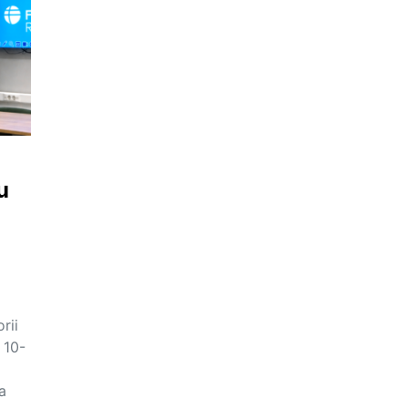
u
rii
 10-
a