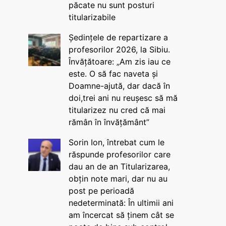
păcate nu sunt posturi
titularizabile
Ședințele de repartizare a
profesorilor 2026, la Sibiu.
Învățătoare: „Am zis iau ce
este. O să fac naveta și
Doamne-ajută, dar dacă în
doi,trei ani nu reușesc să mă
titularizez nu cred că mai
rămân în învățământ”
Sorin Ion, întrebat cum le
răspunde profesorilor care
dau an de an Titularizarea,
obțin note mari, dar nu au
post pe perioadă
nedeterminată: În ultimii ani
am încercat să ținem cât se