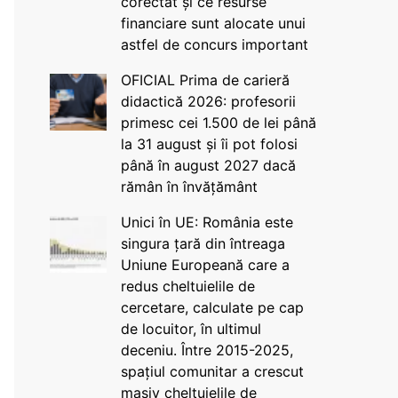
corectat și ce resurse
financiare sunt alocate unui
astfel de concurs important
OFICIAL Prima de carieră
didactică 2026: profesorii
primesc cei 1.500 de lei până
la 31 august și îi pot folosi
până în august 2027 dacă
rămân în învățământ
Unici în UE: România este
singura țară din întreaga
Uniune Europeană care a
redus cheltuielile de
cercetare, calculate pe cap
de locuitor, în ultimul
deceniu. Între 2015-2025,
spațiul comunitar a crescut
masiv cheltuielile de