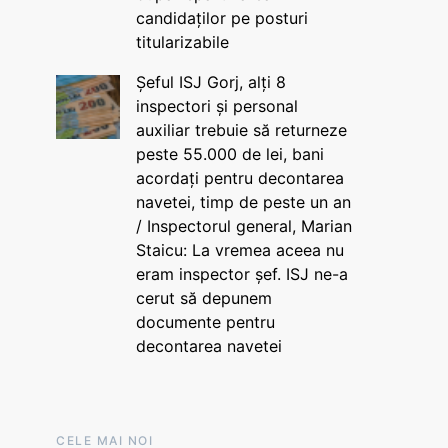
candidaților pe posturi
titularizabile
Șeful ISJ Gorj, alți 8
inspectori și personal
auxiliar trebuie să returneze
peste 55.000 de lei, bani
acordați pentru decontarea
navetei, timp de peste un an
/ Inspectorul general, Marian
Staicu: La vremea aceea nu
eram inspector șef. ISJ ne-a
cerut să depunem
documente pentru
decontarea navetei
CELE MAI NOI