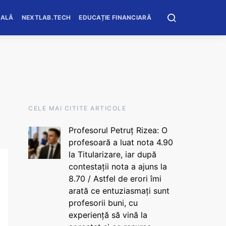
OALĂ
NEXTLAB.TECH
EDUCAȚIE FINANCIARĂ
CELE MAI CITITE ARTICOLE
Profesorul Petruț Rizea: O
profesoară a luat nota 4.90
la Titularizare, iar după
contestații nota a ajuns la
8.70 / Astfel de erori îmi
arată ce entuziasmați sunt
profesorii buni, cu
experiență să vină la