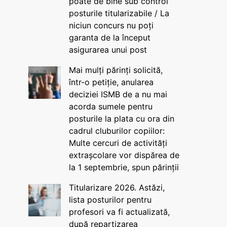
poate de bine sub control
posturile titularizabile / La
niciun concurs nu poți
garanta de la început
asigurarea unui post
Mai mulți părinți solicită,
într-o petiție, anularea
deciziei ISMB de a nu mai
acorda sumele pentru
posturile la plata cu ora din
cadrul cluburilor copiilor:
Multe cercuri de activități
extrașcolare vor dispărea de
la 1 septembrie, spun părinții
Titularizare 2026. Astăzi,
lista posturilor pentru
profesori va fi actualizată,
după repartizarea