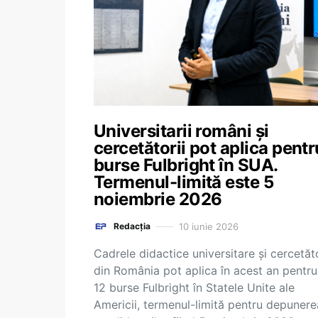
Universitarii români și
cercetătorii pot aplica pentr
burse Fulbright în SUA.
Termenul-limită este 5
noiembrie 2026
10 iunie 2026
Redacția
Cadrele didactice universitare și cercetăto
din România pot aplica în acest an pentru
12 burse Fulbright în Statele Unite ale
Americii, termenul-limită pentru depunere