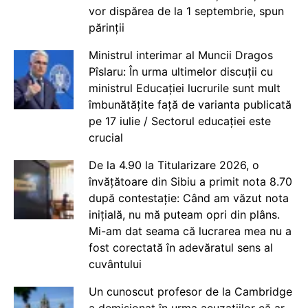
vor dispărea de la 1 septembrie, spun
părinții
Ministrul interimar al Muncii Dragos
Pîslaru: În urma ultimelor discuții cu
ministrul Educației lucrurile sunt mult
îmbunătățite față de varianta publicată
pe 17 iulie / Sectorul educației este
crucial
De la 4.90 la Titularizare 2026, o
învățătoare din Sibiu a primit nota 8.70
după contestație: Când am văzut nota
inițială, nu mă puteam opri din plâns.
Mi-am dat seama că lucrarea mea nu a
fost corectată în adevăratul sens al
cuvântului
Un cunoscut profesor de la Cambridge
a demisionat în urma acuzațiilor că ar