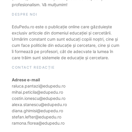
profesionalism. Vă mulțumim!
DESPRE NOI
EduPedu.ro este o publicație online care găzduiește
exclusiv articole din domeniul educației și cercetării.
Urmărim constant cum sunt educați copiii noștri, cine și
cum face politicile din educație și cercetare, cine și cum
îi formează pe profesori, cât de adecvate la lumea în
care trăim sunt sistemele de educație și cercetare.
CONTACT REDACȚIE
Adrese e-mail
raluca.pantazi@edupedu.ro
mihai.peticila@edupedu.ro
costin.ionescu@edupedu.ro
alexa.stanescu@edupedu.ro
diana.ghimisi@edupedu.ro
stefan.lefter@edupedu.ro
ramona.florea@edupedu.ro