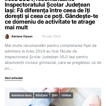
Inspectoratului Școlar Județean
Iași: Fă diferența între ceea de îți
dorești și ceea ce poți. Gândește-te
ce domeniu de activitate te atrage
mai mult
10 iulie 2024
Adriana Vișean
Mai multe recomandări pentru completarea fișei de
admitere la liceu 2024 au fost făcute de
Inspectoratul Școlar Județean (ISJ) Iași pentru
absolvenții ciclului gimnazial, care se pregătesc ca de
joi,…
Vezi articolul
Admitere liceu
EduCare
Știri
Utilitar