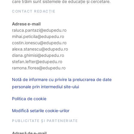
care trăim sunt sistemele de educație și cercetare.
CONTACT REDACȚIE
Adrese e-mail
raluca.pantazi@edupedu.ro
mihai.peticila@edupedu.ro
costin.ionescu@edupedu.ro
alexa.stanescu@edupedu.ro
diana.ghimisi@edupedu.ro
stefan.lefter@edupedu.ro
ramona.florea@edupedu.ro
Notă de informare cu privire la prelucrarea de date
personale prin intermediul site-ului
Politica de cookie
Modifică setarile cookie-urilor
PUBLICITATE ȘI PARTENERIATE
Adresă de e-mail