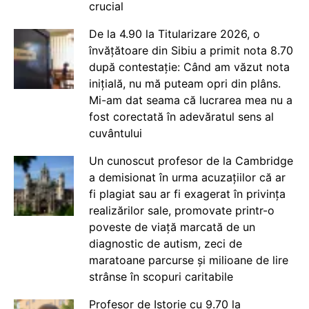
crucial
De la 4.90 la Titularizare 2026, o
învățătoare din Sibiu a primit nota 8.70
după contestație: Când am văzut nota
inițială, nu mă puteam opri din plâns.
Mi-am dat seama că lucrarea mea nu a
fost corectată în adevăratul sens al
cuvântului
Un cunoscut profesor de la Cambridge
a demisionat în urma acuzațiilor că ar
fi plagiat sau ar fi exagerat în privința
realizărilor sale, promovate printr-o
poveste de viață marcată de un
diagnostic de autism, zeci de
maratoane parcurse și milioane de lire
strânse în scopuri caritabile
Profesor de Istorie cu 9.70 la