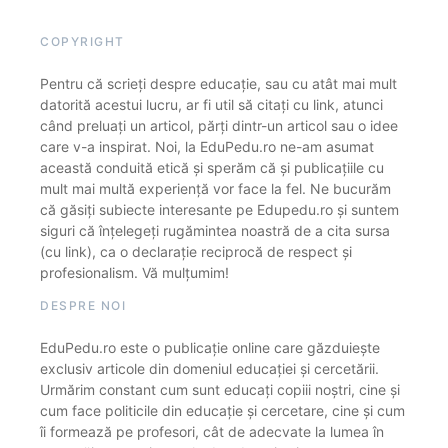
COPYRIGHT
Pentru că scrieți despre educație, sau cu atât mai mult
datorită acestui lucru, ar fi util să citați cu link, atunci
când preluați un articol, părți dintr-un articol sau o idee
care v-a inspirat. Noi, la EduPedu.ro ne-am asumat
această conduită etică și sperăm că și publicațiile cu
mult mai multă experiență vor face la fel. Ne bucurăm
că găsiți subiecte interesante pe Edupedu.ro și suntem
siguri că înțelegeți rugămintea noastră de a cita sursa
(cu link), ca o declarație reciprocă de respect și
profesionalism. Vă mulțumim!
DESPRE NOI
EduPedu.ro este o publicație online care găzduiește
exclusiv articole din domeniul educației și cercetării.
Urmărim constant cum sunt educați copiii noștri, cine și
cum face politicile din educație și cercetare, cine și cum
îi formează pe profesori, cât de adecvate la lumea în