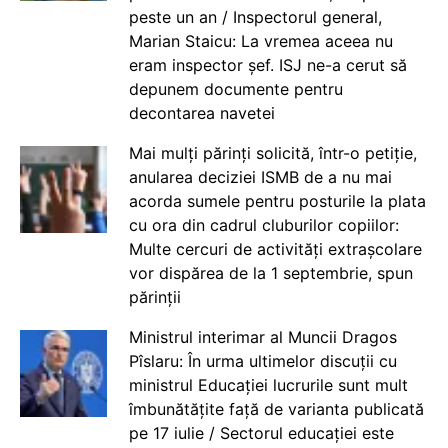
peste un an / Inspectorul general,
Marian Staicu: La vremea aceea nu
eram inspector șef. ISJ ne-a cerut să
depunem documente pentru
decontarea navetei
Mai mulți părinți solicită, într-o petiție,
anularea deciziei ISMB de a nu mai
acorda sumele pentru posturile la plata
cu ora din cadrul cluburilor copiilor:
Multe cercuri de activități extrașcolare
vor dispărea de la 1 septembrie, spun
părinții
Ministrul interimar al Muncii Dragos
Pîslaru: În urma ultimelor discuții cu
ministrul Educației lucrurile sunt mult
îmbunătățite față de varianta publicată
pe 17 iulie / Sectorul educației este