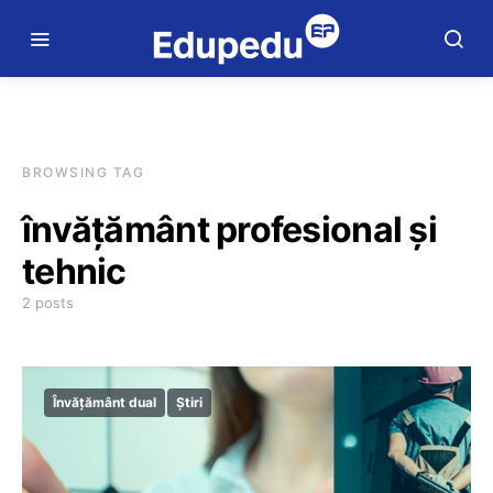
BROWSING TAG
învățământ profesional și
tehnic
2 posts
Învățământ dual
Știri