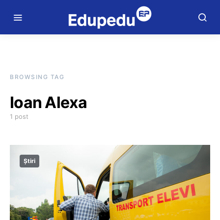
BROWSING TAG
Ioan Alexa
1 post
Știri