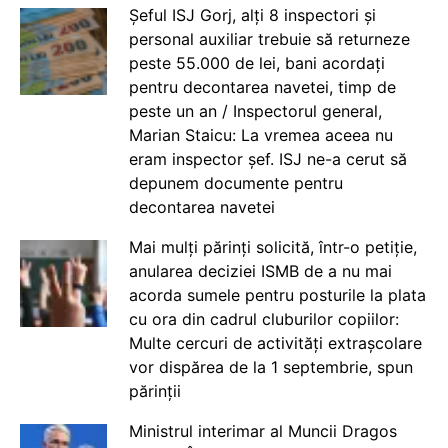
Șeful ISJ Gorj, alți 8 inspectori și
personal auxiliar trebuie să returneze
peste 55.000 de lei, bani acordați
pentru decontarea navetei, timp de
peste un an / Inspectorul general,
Marian Staicu: La vremea aceea nu
eram inspector șef. ISJ ne-a cerut să
depunem documente pentru
decontarea navetei
Mai mulți părinți solicită, într-o petiție,
anularea deciziei ISMB de a nu mai
acorda sumele pentru posturile la plata
cu ora din cadrul cluburilor copiilor:
Multe cercuri de activități extrașcolare
vor dispărea de la 1 septembrie, spun
părinții
Ministrul interimar al Muncii Dragos