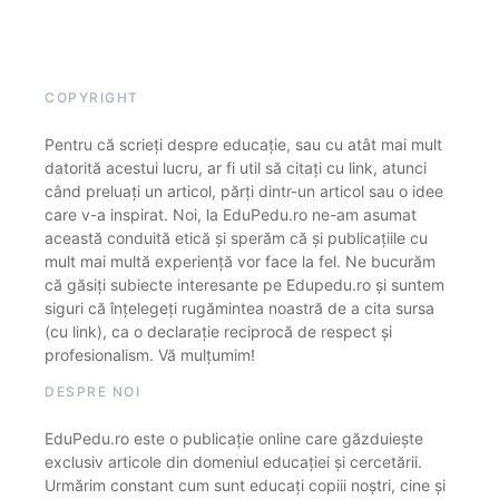
COPYRIGHT
Pentru că scrieți despre educație, sau cu atât mai mult
datorită acestui lucru, ar fi util să citați cu link, atunci
când preluați un articol, părți dintr-un articol sau o idee
care v-a inspirat. Noi, la EduPedu.ro ne-am asumat
această conduită etică și sperăm că și publicațiile cu
mult mai multă experiență vor face la fel. Ne bucurăm
că găsiți subiecte interesante pe Edupedu.ro și suntem
siguri că înțelegeți rugămintea noastră de a cita sursa
(cu link), ca o declarație reciprocă de respect și
profesionalism. Vă mulțumim!
DESPRE NOI
EduPedu.ro este o publicație online care găzduiește
exclusiv articole din domeniul educației și cercetării.
Urmărim constant cum sunt educați copiii noștri, cine și