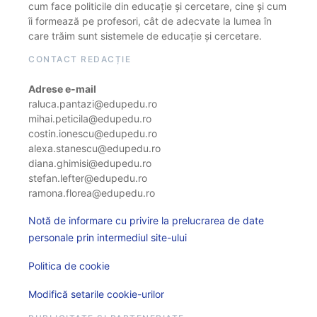
cum face politicile din educație și cercetare, cine și cum
îi formează pe profesori, cât de adecvate la lumea în
care trăim sunt sistemele de educație și cercetare.
CONTACT REDACȚIE
Adrese e-mail
raluca.pantazi@edupedu.ro
mihai.peticila@edupedu.ro
costin.ionescu@edupedu.ro
alexa.stanescu@edupedu.ro
diana.ghimisi@edupedu.ro
stefan.lefter@edupedu.ro
ramona.florea@edupedu.ro
Notă de informare cu privire la prelucrarea de date
personale prin intermediul site-ului
Politica de cookie
Modifică setarile cookie-urilor