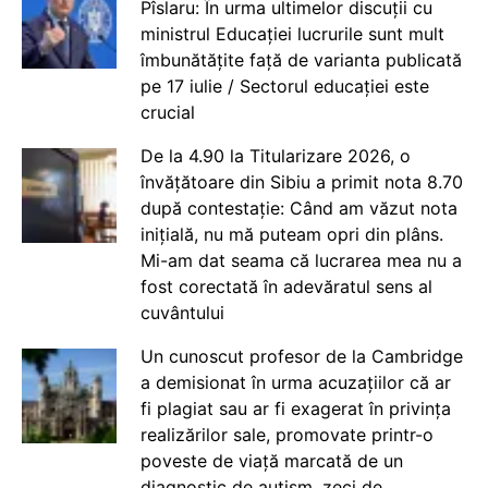
Pîslaru: În urma ultimelor discuții cu
ministrul Educației lucrurile sunt mult
îmbunătățite față de varianta publicată
pe 17 iulie / Sectorul educației este
crucial
De la 4.90 la Titularizare 2026, o
învățătoare din Sibiu a primit nota 8.70
după contestație: Când am văzut nota
inițială, nu mă puteam opri din plâns.
Mi-am dat seama că lucrarea mea nu a
fost corectată în adevăratul sens al
cuvântului
Un cunoscut profesor de la Cambridge
a demisionat în urma acuzațiilor că ar
fi plagiat sau ar fi exagerat în privința
realizărilor sale, promovate printr-o
poveste de viață marcată de un
diagnostic de autism, zeci de