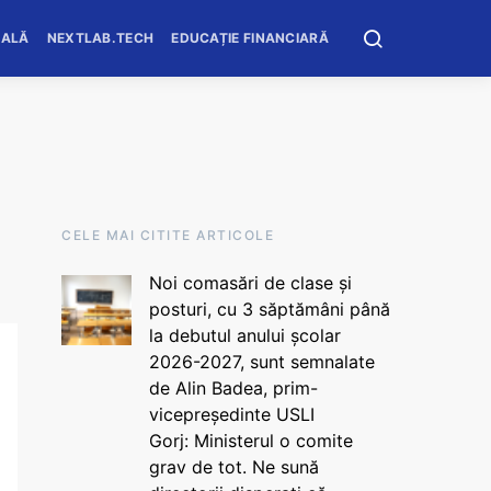
OALĂ
NEXTLAB.TECH
EDUCAȚIE FINANCIARĂ
CELE MAI CITITE ARTICOLE
Noi comasări de clase și
posturi, cu 3 săptămâni până
la debutul anului școlar
2026-2027, sunt semnalate
de Alin Badea, prim-
vicepreședinte USLI
Gorj: Ministerul o comite
grav de tot. Ne sună