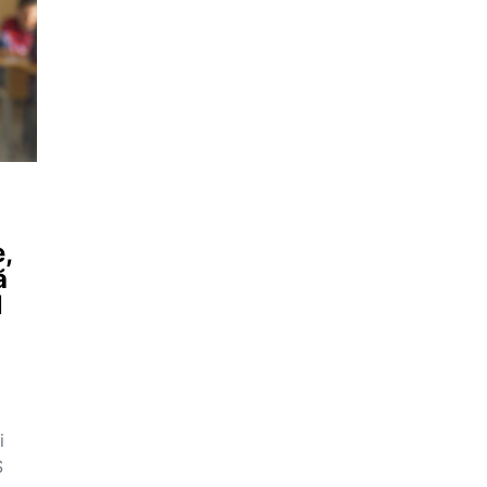
,
ă
l
i
S