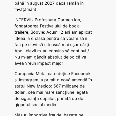
până în august 2027 dacă rămân în
învățământ
INTERVIU Profesoara Carmen Ion,
fondatoarea Festivalului de book-
trailere, Boovie: Acum 12 ani am aplicat
ideea la o clasă pentru că voiam să îi
fac pe elevi să citească mai ușor cărți.
Apoi, elevii m-au convins să continui /
Nu m-am gândit absolut deloc că va
avea vreun impact major
Compania Meta, care deține Facebook
și Instagram, a primit o nouă amendă în
statul New Mexico: 567 milioane de
dolari, cea mai mare sancțiune legată
de siguranța copiilor, primită de de
gigantul social media
Măsuri împotriva fraudei bazate pe