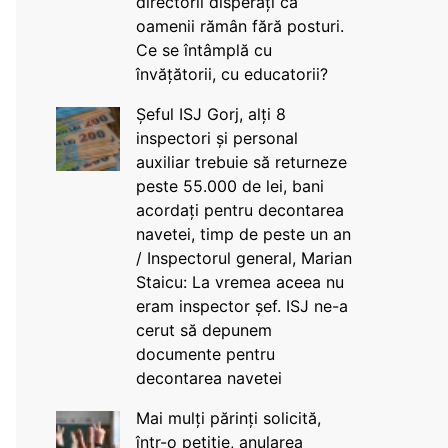
directorii disperați că
oamenii rămân fără posturi.
Ce se întâmplă cu
învățătorii, cu educatorii?
Șeful ISJ Gorj, alți 8
inspectori și personal
auxiliar trebuie să returneze
peste 55.000 de lei, bani
acordați pentru decontarea
navetei, timp de peste un an
/ Inspectorul general, Marian
Staicu: La vremea aceea nu
eram inspector șef. ISJ ne-a
cerut să depunem
documente pentru
decontarea navetei
Mai mulți părinți solicită,
într-o petiție, anularea