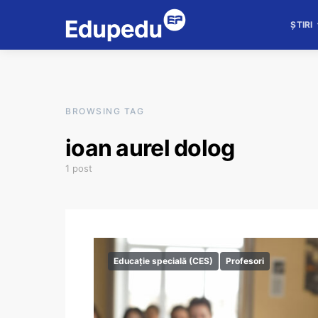
ȘTIRI
BROWSING TAG
ioan aurel dolog
1 post
Educație specială (CES)
Profesori