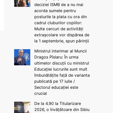
deciziei ISMB de a nu mai
acorda sumele pentru
posturile la plata cu ora din
cadrul cluburilor copiilor:
Multe cercuri de activități
extrașcolare vor dispărea de
la 1 septembrie, spun părinții
Ministrul interimar al Muncii
Dragos Pîslaru: În urma
ultimelor discuții cu ministrul
Educației lucrurile sunt mult
îmbunătățite față de varianta
publicată pe 17 iulie /
Sectorul educației este
crucial
De la 4.90 la Titularizare
2026, o învățătoare din Sibiu