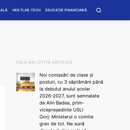
OALĂ
NEXTLAB.TECH
EDUCAȚIE FINANCIARĂ
CELE MAI CITITE ARTICOLE
Noi comasări de clase și
posturi, cu 3 săptămâni până
la debutul anului școlar
2026-2027, sunt semnalate
de Alin Badea, prim-
vicepreședinte USLI
Gorj: Ministerul o comite
grav de tot. Ne sună