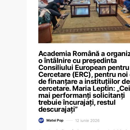
Academia Română a organi
o întâlnire cu președinta
Consiliului European pentru
Cercetare (ERC), pentru noi 
de finanțare a instituțiilor de
cercetare. Maria Leptin: „Ce
mai performanți solicitanți
trebuie încurajați, restul
descurajați”
12 iunie 2026
Matei Pop