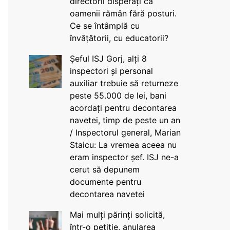
directorii disperați că
oamenii rămân fără posturi.
Ce se întâmplă cu
învățătorii, cu educatorii?
Șeful ISJ Gorj, alți 8
inspectori și personal
auxiliar trebuie să returneze
peste 55.000 de lei, bani
acordați pentru decontarea
navetei, timp de peste un an
/ Inspectorul general, Marian
Staicu: La vremea aceea nu
eram inspector șef. ISJ ne-a
cerut să depunem
documente pentru
decontarea navetei
Mai mulți părinți solicită,
într-o petiție, anularea