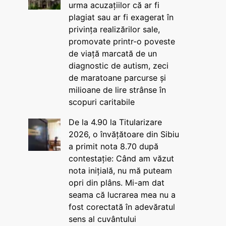
urma acuzațiilor că ar fi
plagiat sau ar fi exagerat în
privința realizărilor sale,
promovate printr-o poveste
de viață marcată de un
diagnostic de autism, zeci
de maratoane parcurse și
milioane de lire strânse în
scopuri caritabile
De la 4.90 la Titularizare
2026, o învățătoare din Sibiu
a primit nota 8.70 după
contestație: Când am văzut
nota inițială, nu mă puteam
opri din plâns. Mi-am dat
seama că lucrarea mea nu a
fost corectată în adevăratul
sens al cuvântului