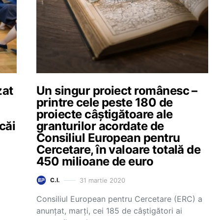
zat
Un singur proiect românesc –
printre cele peste 180 de
proiecte câștigătoare ale
căi
granturilor acordate de
Consiliul European pentru
i
Cercetare, în valoare totală de
450 milioane de euro
31 martie 2020
C.I.
Consiliul European pentru Cercetare (ERC) a
anunțat, marți, cei 185 de câștigători ai