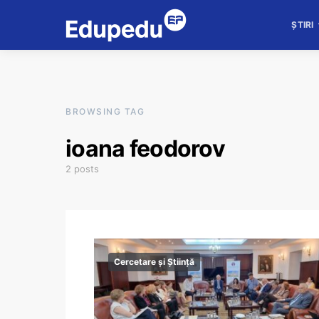
ȘTIRI
BROWSING TAG
ioana feodorov
2 posts
Cercetare și Știință