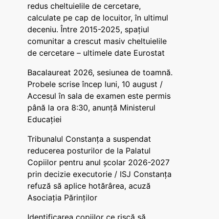
redus cheltuielile de cercetare,
calculate pe cap de locuitor, în ultimul
deceniu. Între 2015-2025, spațiul
comunitar a crescut masiv cheltuielile
de cercetare – ultimele date Eurostat
Bacalaureat 2026, sesiunea de toamnă.
Probele scrise încep luni, 10 august /
Accesul în sala de examen este permis
până la ora 8:30, anunță Ministerul
Educației
Tribunalul Constanța a suspendat
reducerea posturilor de la Palatul
Copiilor pentru anul școlar 2026-2027
prin decizie executorie / ISJ Constanța
refuză să aplice hotărârea, acuză
Asociația Părinților
Identificarea copiilor ce riscă să