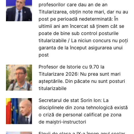
profesorilor care dau an de an
Titularizarea, obțin note mari, dar nu au
post pe perioadă nedeterminată: În
ultimii ani am încercat să ținem cât se
poate de bine sub control posturile
titularizabile / La niciun concurs nu poți
garanta de la început asigurarea unui
post
Profesor de Istorie cu 9.70 la
Titularizare 2026: Nu prea sunt mari
așteptările. Din păcate nu sunt posturi
titularizabile
Secretarul de stat Sorin Ion: La
disciplinele din zona tehnologică există
o criză de personal calificat pe zona
de maiștri-instructori
Elevii de clasa a IX-a încep anul școlar