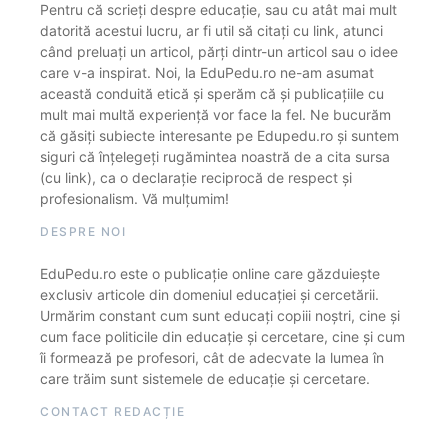
Pentru că scrieți despre educație, sau cu atât mai mult
datorită acestui lucru, ar fi util să citați cu link, atunci
când preluați un articol, părți dintr-un articol sau o idee
care v-a inspirat. Noi, la EduPedu.ro ne-am asumat
această conduită etică și sperăm că și publicațiile cu
mult mai multă experiență vor face la fel. Ne bucurăm
că găsiți subiecte interesante pe Edupedu.ro și suntem
siguri că înțelegeți rugămintea noastră de a cita sursa
(cu link), ca o declarație reciprocă de respect și
profesionalism. Vă mulțumim!
DESPRE NOI
EduPedu.ro este o publicație online care găzduiește
exclusiv articole din domeniul educației și cercetării.
Urmărim constant cum sunt educați copiii noștri, cine și
cum face politicile din educație și cercetare, cine și cum
îi formează pe profesori, cât de adecvate la lumea în
care trăim sunt sistemele de educație și cercetare.
CONTACT REDACȚIE