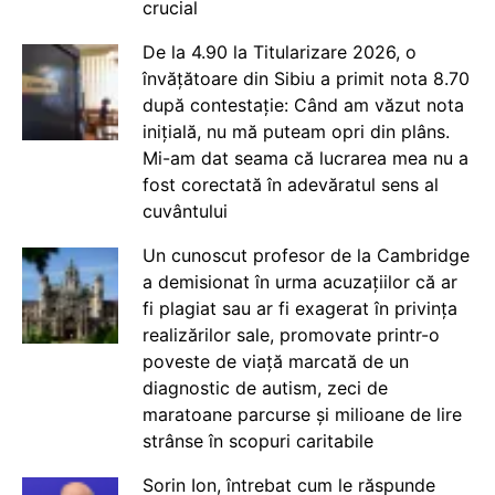
crucial
De la 4.90 la Titularizare 2026, o
învățătoare din Sibiu a primit nota 8.70
după contestație: Când am văzut nota
inițială, nu mă puteam opri din plâns.
Mi-am dat seama că lucrarea mea nu a
fost corectată în adevăratul sens al
cuvântului
Un cunoscut profesor de la Cambridge
a demisionat în urma acuzațiilor că ar
fi plagiat sau ar fi exagerat în privința
realizărilor sale, promovate printr-o
poveste de viață marcată de un
diagnostic de autism, zeci de
maratoane parcurse și milioane de lire
strânse în scopuri caritabile
Sorin Ion, întrebat cum le răspunde