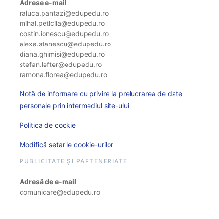
Adrese e-mail
raluca.pantazi@edupedu.ro
mihai.peticila@edupedu.ro
costin.ionescu@edupedu.ro
alexa.stanescu@edupedu.ro
diana.ghimisi@edupedu.ro
stefan.lefter@edupedu.ro
ramona.florea@edupedu.ro
Notă de informare cu privire la prelucrarea de date
personale prin intermediul site-ului
Politica de cookie
Modifică setarile cookie-urilor
PUBLICITATE ȘI PARTENERIATE
Adresă de e-mail
comunicare@edupedu.ro