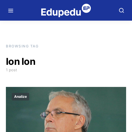
BROWSING TAG
Ion Ion
1 post
Analize