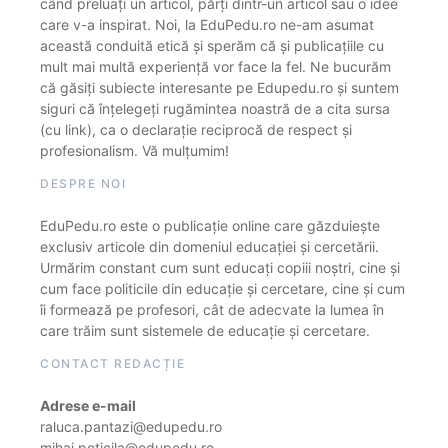
când preluați un articol, părți dintr-un articol sau o idee
care v-a inspirat. Noi, la EduPedu.ro ne-am asumat
această conduită etică și sperăm că și publicațiile cu
mult mai multă experiență vor face la fel. Ne bucurăm
că găsiți subiecte interesante pe Edupedu.ro și suntem
siguri că înțelegeți rugămintea noastră de a cita sursa
(cu link), ca o declarație reciprocă de respect și
profesionalism. Vă mulțumim!
DESPRE NOI
EduPedu.ro este o publicație online care găzduiește
exclusiv articole din domeniul educației și cercetării.
Urmărim constant cum sunt educați copiii noștri, cine și
cum face politicile din educație și cercetare, cine și cum
îi formează pe profesori, cât de adecvate la lumea în
care trăim sunt sistemele de educație și cercetare.
CONTACT REDACȚIE
Adrese e-mail
raluca.pantazi@edupedu.ro
mihai.peticila@edupedu.ro