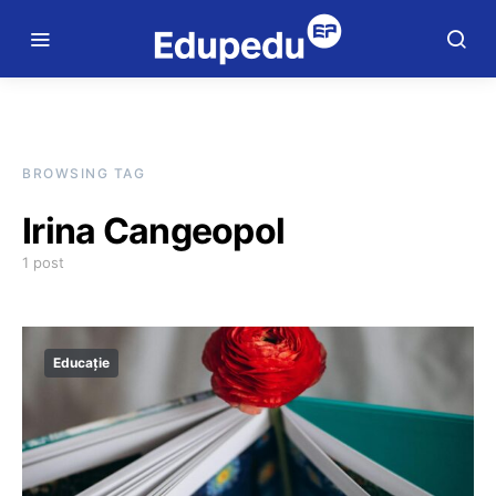
BROWSING TAG
Irina Cangeopol
1 post
Educație