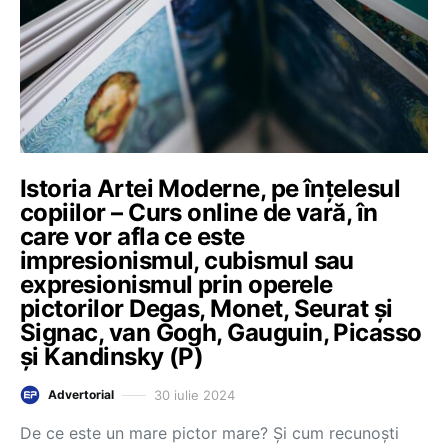
Istoria Artei Moderne, pe înțelesul
copiilor – Curs online de vară, în
care vor afla ce este
impresionismul, cubismul sau
expresionismul prin operele
pictorilor Degas, Monet, Seurat și
Signac, van Gogh, Gauguin, Picasso
și Kandinsky (P)
30 iulie 2024
Advertorial
De ce este un mare pictor mare? Și cum recunoști