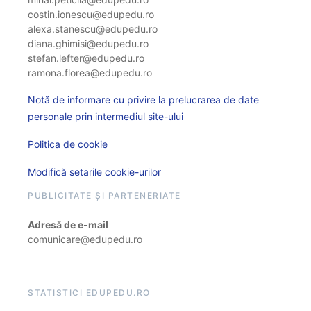
costin.ionescu@edupedu.ro
alexa.stanescu@edupedu.ro
diana.ghimisi@edupedu.ro
stefan.lefter@edupedu.ro
ramona.florea@edupedu.ro
Notă de informare cu privire la prelucrarea de date
personale prin intermediul site-ului
Politica de cookie
Modifică setarile cookie-urilor
PUBLICITATE ȘI PARTENERIATE
Adresă de e-mail
comunicare@edupedu.ro
STATISTICI EDUPEDU.RO