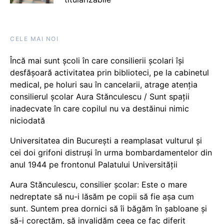
CELE MAI NOI
Încă mai sunt școli în care consilierii școlari își
desfășoară activitatea prin biblioteci, pe la cabinetul
medical, pe holuri sau în cancelarii, atrage atenția
consilierul școlar Aura Stănculescu / Sunt spații
inadecvate în care copilul nu va destăinui nimic
niciodată
Universitatea din București a reamplasat vulturul și
cei doi grifoni distruși în urma bombardamentelor din
anul 1944 pe frontonul Palatului Universității
Aura Stănculescu, consilier școlar: Este o mare
nedreptate să nu-i lăsăm pe copii să fie așa cum
sunt. Suntem prea dornici să îi băgăm în șabloane și
să-i corectăm, să invalidăm ceea ce fac diferit