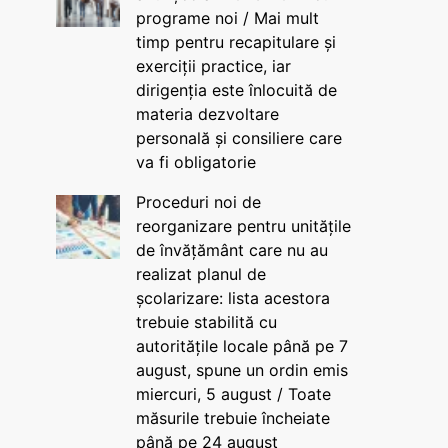
programe noi / Mai mult
timp pentru recapitulare și
exerciții practice, iar
dirigenția este înlocuită de
materia dezvoltare
personală și consiliere care
va fi obligatorie
Proceduri noi de
reorganizare pentru unitățile
de învățământ care nu au
realizat planul de
școlarizare: lista acestora
trebuie stabilită cu
autoritățile locale până pe 7
august, spune un ordin emis
miercuri, 5 august / Toate
măsurile trebuie încheiate
până pe 24 august