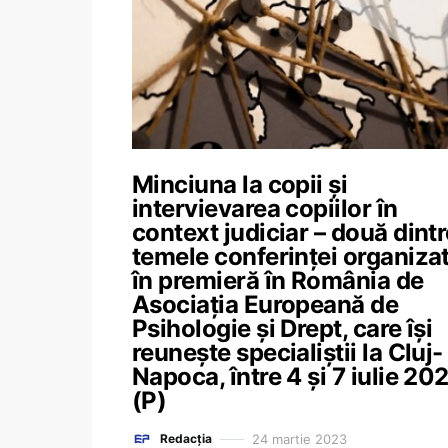
Minciuna la copii și
intervievarea copiilor în
context judiciar – două dintr
temele conferinței organiza
în premieră în România de
Asociația Europeană de
Psihologie și Drept, care își
reunește specialiștii la Cluj-
Napoca, între 4 și 7 iulie 20
(P)
24 martie 2023
Redacția