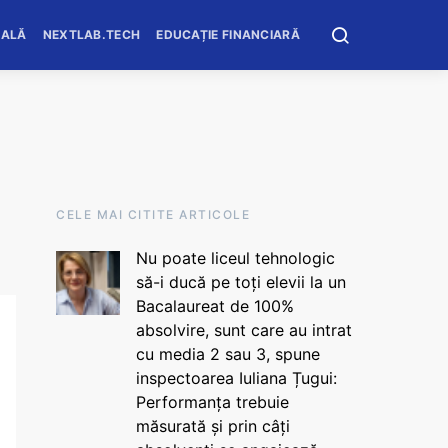
OALĂ
NEXTLAB.TECH
EDUCAȚIE FINANCIARĂ
CELE MAI CITITE ARTICOLE
Nu poate liceul tehnologic
să-i ducă pe toți elevii la un
Bacalaureat de 100%
absolvire, sunt care au intrat
cu media 2 sau 3, spune
inspectoarea Iuliana Țugui:
Performanța trebuie
măsurată și prin câți