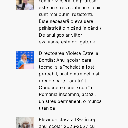
școlar: Meseria de profesor
este un stres continuu și unii
sunt mai puțini rezistenți.
Este necesară o evaluare
psihiatrică din când în când /
De anul școlar viitor
evaluarea este obligatorie
Directoarea Violeta Estrella
Bontilă: Anul școlar care
tocmai s-a încheiat a fost,
probabil, unul dintre cei mai
grei pe care i-am trăit.
Conducerea unei școli în
România înseamnă, astăzi,
un stres permanent, o muncă
titanică
Elevii de clasa a IX-a încep
anul școlar 2026-2027 cu