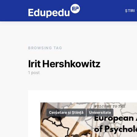
ȘTIRI
BROWSING TAG
Irit Hershkowitz
1 post
Cercetare și Știință
Universitate