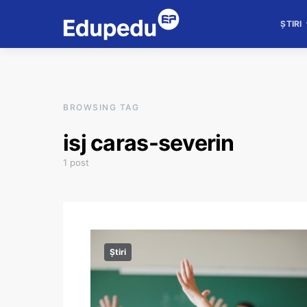
ȘTIRI
BROWSING TAG
isj caras-severin
1 post
Știri