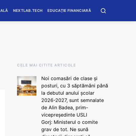
OALĂ
NEXTLAB.TECH
EDUCAȚIE FINANCIARĂ
CELE MAI CITITE ARTICOLE
Noi comasări de clase și
posturi, cu 3 săptămâni până
la debutul anului școlar
2026-2027, sunt semnalate
de Alin Badea, prim-
vicepreședinte USLI
Gorj: Ministerul o comite
grav de tot. Ne sună