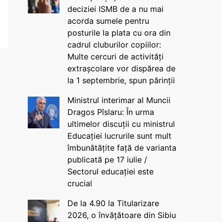
deciziei ISMB de a nu mai
acorda sumele pentru
posturile la plata cu ora din
cadrul cluburilor copiilor:
Multe cercuri de activități
extrașcolare vor dispărea de
la 1 septembrie, spun părinții
Ministrul interimar al Muncii
Dragos Pîslaru: În urma
ultimelor discuții cu ministrul
Educației lucrurile sunt mult
îmbunătățite față de varianta
publicată pe 17 iulie /
Sectorul educației este
crucial
De la 4.90 la Titularizare
2026, o învățătoare din Sibiu