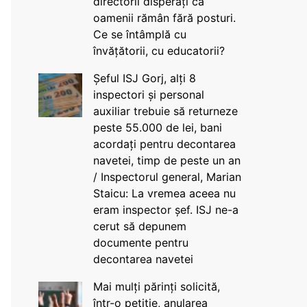
directorii disperați că
oamenii rămân fără posturi.
Ce se întâmplă cu
învățătorii, cu educatorii?
Șeful ISJ Gorj, alți 8
inspectori și personal
auxiliar trebuie să returneze
peste 55.000 de lei, bani
acordați pentru decontarea
navetei, timp de peste un an
/ Inspectorul general, Marian
Staicu: La vremea aceea nu
eram inspector șef. ISJ ne-a
cerut să depunem
documente pentru
decontarea navetei
Mai mulți părinți solicită,
într-o petiție, anularea