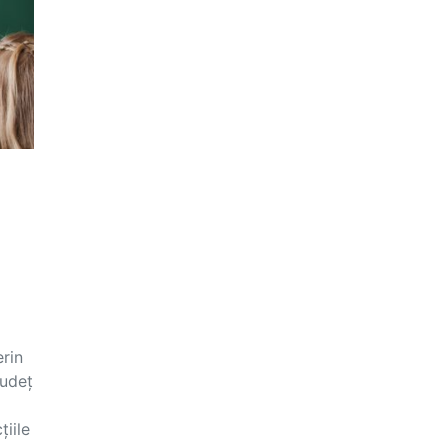
rin
județ
țiile