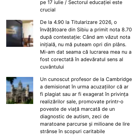
pe 17 iulie / Sectorul educației este
crucial
De la 4.90 la Titularizare 2026, o
învățătoare din Sibiu a primit nota 8.70
după contestație: Când am văzut nota
inițială, nu mă puteam opri din plâns.
Mi-am dat seama că lucrarea mea nu a
fost corectată în adevăratul sens al
cuvântului
Un cunoscut profesor de la Cambridge
a demisionat în urma acuzațiilor că ar
fi plagiat sau ar fi exagerat în privința
realizărilor sale, promovate printr-o
poveste de viață marcată de un
diagnostic de autism, zeci de
maratoane parcurse și milioane de lire
strânse în scopuri caritabile