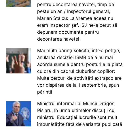
pentru decontarea navetei, timp de
peste un an / Inspectorul general,
Marian Staicu: La vremea aceea nu
eram inspector șef. ISJ ne-a cerut să
depunem documente pentru
decontarea navetei
Mai mulți părinți solicită, într-o petiție,
anularea deciziei ISMB de a nu mai
acorda sumele pentru posturile la plata
cu ora din cadrul cluburilor copiilor:
Multe cercuri de activități extrașcolare
vor dispărea de la 1 septembrie, spun
părinții
Ministrul interimar al Muncii Dragos
Pîslaru: În urma ultimelor discuții cu
ministrul Educației lucrurile sunt mult
îmbunătățite față de varianta publicată