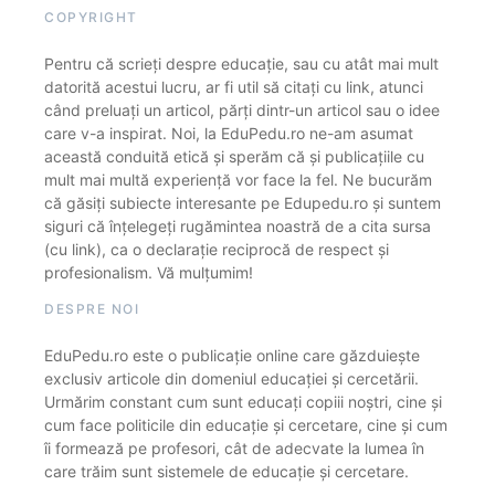
COPYRIGHT
Pentru că scrieți despre educație, sau cu atât mai mult
datorită acestui lucru, ar fi util să citați cu link, atunci
când preluați un articol, părți dintr-un articol sau o idee
care v-a inspirat. Noi, la EduPedu.ro ne-am asumat
această conduită etică și sperăm că și publicațiile cu
mult mai multă experiență vor face la fel. Ne bucurăm
că găsiți subiecte interesante pe Edupedu.ro și suntem
siguri că înțelegeți rugămintea noastră de a cita sursa
(cu link), ca o declarație reciprocă de respect și
profesionalism. Vă mulțumim!
DESPRE NOI
EduPedu.ro este o publicație online care găzduiește
exclusiv articole din domeniul educației și cercetării.
Urmărim constant cum sunt educați copiii noștri, cine și
cum face politicile din educație și cercetare, cine și cum
îi formează pe profesori, cât de adecvate la lumea în
care trăim sunt sistemele de educație și cercetare.