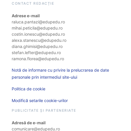
CONTACT REDACȚIE
Adrese e-mail
raluca.pantazi@edupedu.ro
mihai.peticila@edupedu.ro
costin.ionescu@edupedu.ro
alexa.stanescu@edupedu.ro
diana.ghimisi@edupedu.ro
stefan.lefter@edupedu.ro
ramona.florea@edupedu.ro
Notă de informare cu privire la prelucrarea de date
personale prin intermediul site-ului
Politica de cookie
Modifică setarile cookie-urilor
PUBLICITATE ȘI PARTENERIATE
Adresă de e-mail
comunicare@edupedu.ro