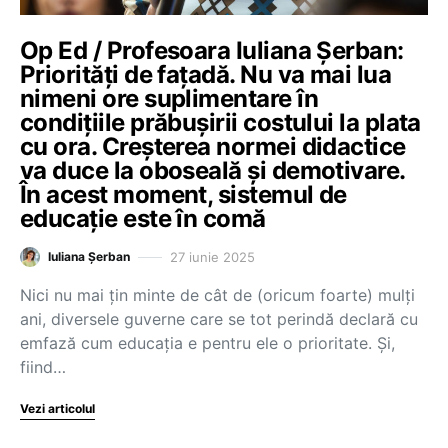
Op Ed / Profesoara Iuliana Șerban:
Priorități de fațadă. Nu va mai lua
nimeni ore suplimentare în
condițiile prăbușirii costului la plata
cu ora. Creșterea normei didactice
va duce la oboseală și demotivare.
În acest moment, sistemul de
educație este în comă
27 iunie 2025
Iuliana Șerban
Nici nu mai țin minte de cât de (oricum foarte) mulți
ani, diversele guverne care se tot perindă declară cu
emfază cum educația e pentru ele o prioritate. Și,
fiind…
Vezi articolul