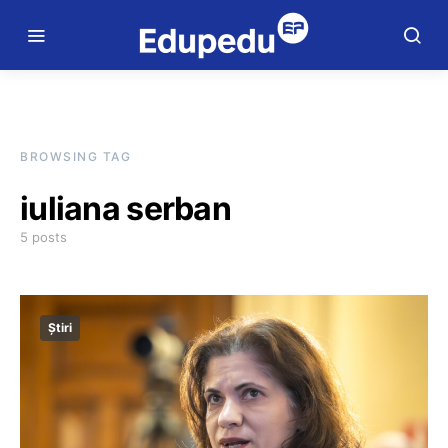
BROWSING TAG
iuliana serban
5 posts
Știri