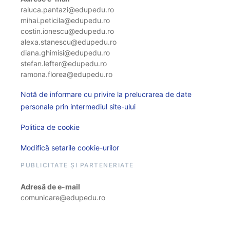
raluca.pantazi@edupedu.ro
mihai.peticila@edupedu.ro
costin.ionescu@edupedu.ro
alexa.stanescu@edupedu.ro
diana.ghimisi@edupedu.ro
stefan.lefter@edupedu.ro
ramona.florea@edupedu.ro
Notă de informare cu privire la prelucrarea de date
personale prin intermediul site-ului
Politica de cookie
Modifică setarile cookie-urilor
PUBLICITATE ȘI PARTENERIATE
Adresă de e-mail
comunicare@edupedu.ro