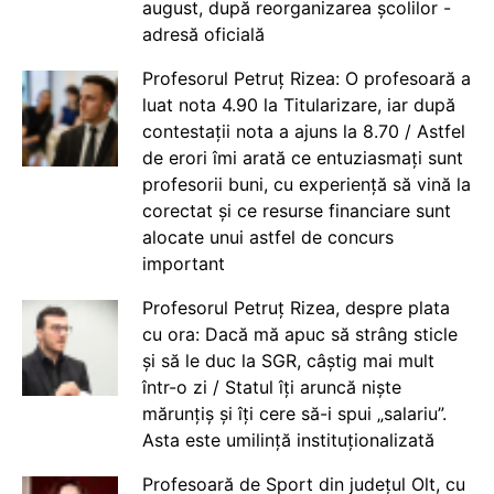
august, după reorganizarea școlilor -
adresă oficială
Profesorul Petruț Rizea: O profesoară a
luat nota 4.90 la Titularizare, iar după
contestații nota a ajuns la 8.70 / Astfel
de erori îmi arată ce entuziasmați sunt
profesorii buni, cu experiență să vină la
corectat și ce resurse financiare sunt
alocate unui astfel de concurs
important
Profesorul Petruț Rizea, despre plata
cu ora: Dacă mă apuc să strâng sticle
și să le duc la SGR, câștig mai mult
într-o zi / Statul îți aruncă niște
mărunțiș și îți cere să-i spui „salariu”.
Asta este umilință instituționalizată
Profesoară de Sport din județul Olt, cu