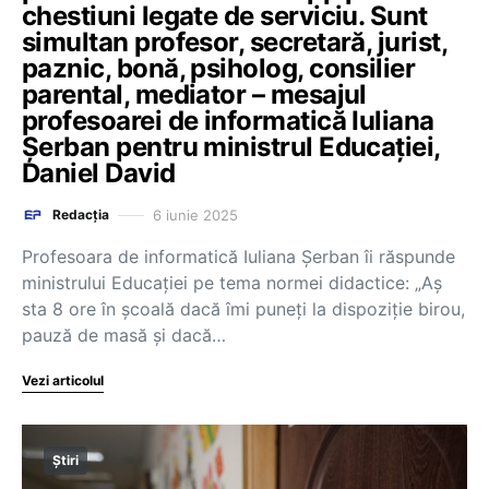
chestiuni legate de serviciu. Sunt
simultan profesor, secretară, jurist,
paznic, bonă, psiholog, consilier
parental, mediator – mesajul
profesoarei de informatică Iuliana
Șerban pentru ministrul Educației,
Daniel David
6 iunie 2025
Redacția
Profesoara de informatică Iuliana Șerban îi răspunde
ministrului Educației pe tema normei didactice: „Aș
sta 8 ore în școală dacă îmi puneți la dispoziție birou,
pauză de masă și dacă…
Vezi articolul
Știri