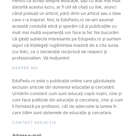
Pentru că scrieți despre educație, sau cu atât mai mult
datorită acestui lucru, ar fi util să citați cu link, atunci
când preluați un articol, părți dintr-un articol sau o idee
care v-a inspirat. Noi, la EduPedu.ro ne-am asumat
această conduită etică și sperăm că și publicațiile cu
mult mai multă experiență vor face la fel. Ne bucurăm
că găsiți subiecte interesante pe Edupedu.ro și suntem
siguri că înțelegeți rugămintea noastră de a cita sursa
(cu link), ca o declarație reciprocă de respect și
profesionalism. Vă mulțumim!
DESPRE NOI
EduPedu.ro este o publicație online care găzduiește
exclusiv articole din domeniul educației și cercetării.
Urmărim constant cum sunt educați copiii noștri, cine și
cum face politicile din educație și cercetare, cine și cum
îi formează pe profesori, cât de adecvate la lumea în
care trăim sunt sistemele de educație și cercetare.
CONTACT REDACȚIE
Adrese e-mail