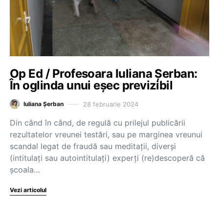
Op Ed / Profesoara Iuliana Șerban:
În oglinda unui eșec previzibil
28 februarie 2024
Iuliana Șerban
Din când în când, de regulă cu prilejul publicării
rezultatelor vreunei testări, sau pe marginea vreunui
scandal legat de fraudă sau meditații, diverși
(intitulați sau autointitulați) experți (re)descoperă că
școala…
Vezi articolul