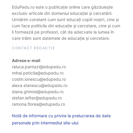
EduPedu.ro este o publicație online care găzduiește
exclusiv articole din domeniul educației și cercetării.
Urmărim constant cum sunt educați copiii noștri, cine și
cum face politicile din educație și cercetare, cine și cum
îi formează pe profesori, cât de adecvate la lumea în
care trăim sunt sistemele de educație și cercetare.
CONTACT REDACȚIE
Adrese e-mail
raluca.pantazi@edupedu.ro
mihai.peticila@edupedu.ro
costin.ionescu@edupedu.ro
alexa.stanescu@edupedu.ro
diana.ghimisi@edupedu.ro
stefan.lefter@edupedu.ro
ramona.florea@edupedu.ro
Notă de informare cu privire la prelucrarea de date
personale prin intermediul site-ului