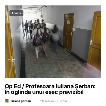
Analize
Op Ed / Profesoara Iuliana Șerban:
În oglinda unui eșec previzibil
28 februarie 2024
Iuliana Șerban