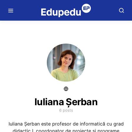
Iuliana Șerban
6 posts
Iuliana Șerban este profesor de informatică cu grad
didactic I, coordonator de proiecte și programe