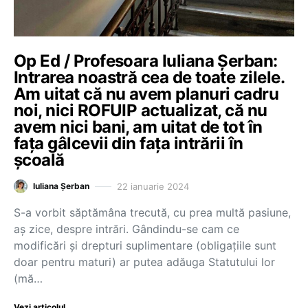
Op Ed / Profesoara Iuliana Șerban:
Intrarea noastră cea de toate zilele.
Am uitat că nu avem planuri cadru
noi, nici ROFUIP actualizat, că nu
avem nici bani, am uitat de tot în
fața gâlcevii din fața intrării în
școală
22 ianuarie 2024
Iuliana Șerban
S-a vorbit săptămâna trecută, cu prea multă pasiune,
aș zice, despre intrări. Gândindu-se cam ce
modificări și drepturi suplimentare (obligațiile sunt
doar pentru maturi) ar putea adăuga Statutului lor
(mă…
Vezi articolul