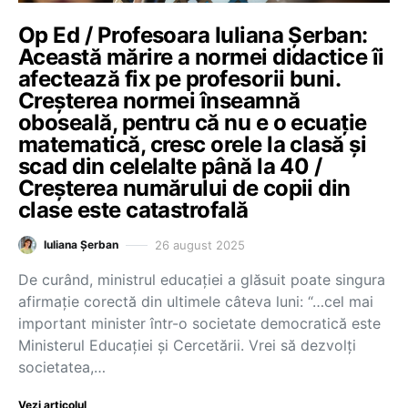
Op Ed / Profesoara Iuliana Șerban:
Această mărire a normei didactice îi
afectează fix pe profesorii buni.
Creșterea normei înseamnă
oboseală, pentru că nu e o ecuație
matematică, cresc orele la clasă și
scad din celelalte până la 40 /
Creșterea numărului de copii din
clase este catastrofală
26 august 2025
Iuliana Șerban
De curând, ministrul educației a glăsuit poate singura
afirmație corectă din ultimele câteva luni: “…cel mai
important minister într-o societate democratică este
Ministerul Educației și Cercetării. Vrei să dezvolți
societatea,…
Vezi articolul