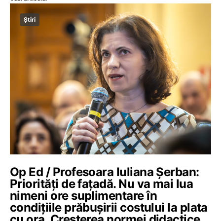
Știri
Op Ed / Profesoara Iuliana Șerban:
Priorități de fațadă. Nu va mai lua
nimeni ore suplimentare în
condițiile prăbușirii costului la plata
cu ora. Creșterea normei didactice