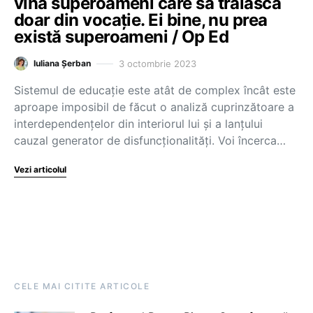
vină superoameni care să trăiască
doar din vocație. Ei bine, nu prea
există superoameni / Op Ed
3 octombrie 2023
Iuliana Șerban
Sistemul de educație este atât de complex încât este
aproape imposibil de făcut o analiză cuprinzătoare a
interdependențelor din interiorul lui și a lanțului
cauzal generator de disfuncționalități. Voi încerca…
Vezi articolul
CELE MAI CITITE ARTICOLE