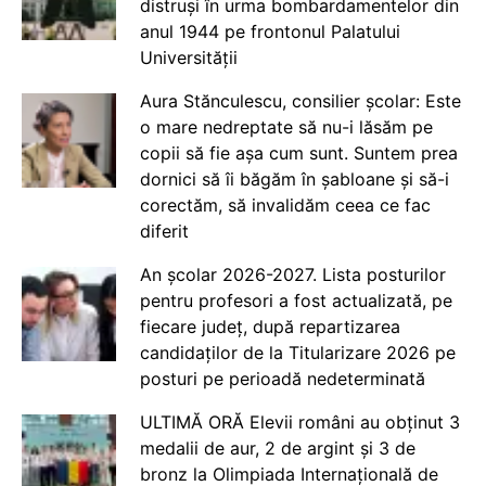
distruși în urma bombardamentelor din
anul 1944 pe frontonul Palatului
Universității
Aura Stănculescu, consilier școlar: Este
o mare nedreptate să nu-i lăsăm pe
copii să fie așa cum sunt. Suntem prea
dornici să îi băgăm în șabloane și să-i
corectăm, să invalidăm ceea ce fac
diferit
An școlar 2026-2027. Lista posturilor
pentru profesori a fost actualizată, pe
fiecare județ, după repartizarea
candidaților de la Titularizare 2026 pe
posturi pe perioadă nedeterminată
ULTIMĂ ORĂ Elevii români au obținut 3
medalii de aur, 2 de argint și 3 de
bronz la Olimpiada Internațională de