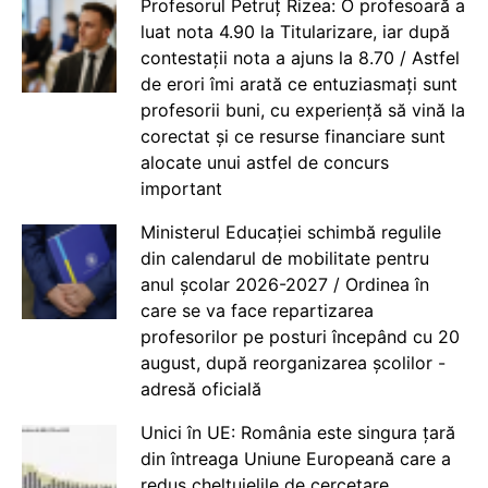
Profesorul Petruț Rizea: O profesoară a
luat nota 4.90 la Titularizare, iar după
contestații nota a ajuns la 8.70 / Astfel
de erori îmi arată ce entuziasmați sunt
profesorii buni, cu experiență să vină la
corectat și ce resurse financiare sunt
alocate unui astfel de concurs
important
Ministerul Educației schimbă regulile
din calendarul de mobilitate pentru
anul școlar 2026-2027 / Ordinea în
care se va face repartizarea
profesorilor pe posturi începând cu 20
august, după reorganizarea școlilor -
adresă oficială
Unici în UE: România este singura țară
din întreaga Uniune Europeană care a
redus cheltuielile de cercetare,