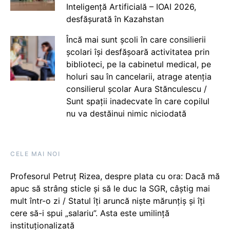
Inteligență Artificială – IOAI 2026,
desfășurată în Kazahstan
Încă mai sunt școli în care consilierii
școlari își desfășoară activitatea prin
biblioteci, pe la cabinetul medical, pe
holuri sau în cancelarii, atrage atenția
consilierul școlar Aura Stănculescu /
Sunt spații inadecvate în care copilul
nu va destăinui nimic niciodată
CELE MAI NOI
Profesorul Petruț Rizea, despre plata cu ora: Dacă mă
apuc să strâng sticle și să le duc la SGR, câștig mai
mult într-o zi / Statul îți aruncă niște mărunțiș și îți
cere să-i spui „salariu”. Asta este umilință
instituționalizată