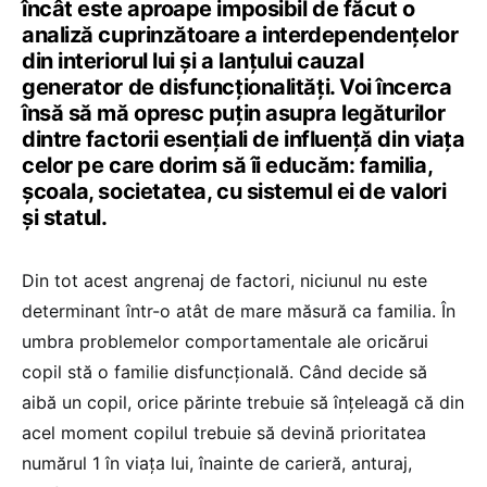
încât este aproape imposibil de făcut o
analiză cuprinzătoare a interdependențelor
din interiorul lui și a lanțului cauzal
generator de disfuncționalități. Voi încerca
însă să mă opresc puțin asupra legăturilor
dintre factorii esențiali de influență din viața
celor pe care dorim să îi educăm: familia,
școala, societatea, cu sistemul ei de valori
și statul.
Din tot acest angrenaj de factori, niciunul nu este
determinant într-o atât de mare măsură ca familia. În
umbra problemelor comportamentale ale oricărui
copil stă o familie disfuncțională. Când decide să
aibă un copil, orice părinte trebuie să înțeleagă că din
acel moment copilul trebuie să devină prioritatea
numărul 1 în viața lui, înainte de carieră, anturaj,