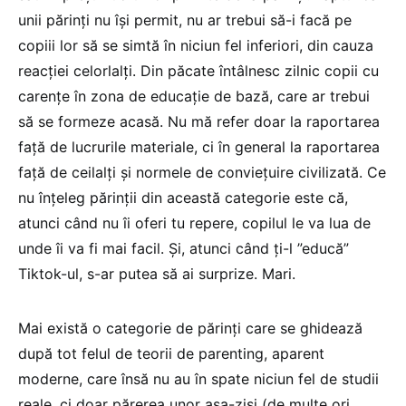
unii părinți nu își permit, nu ar trebui să-i facă pe
copiii lor să se simtă în niciun fel inferiori, din cauza
reacției celorlalți. Din păcate întâlnesc zilnic copii cu
carențe în zona de educație de bază, care ar trebui
să se formeze acasă. Nu mă refer doar la raportarea
față de lucrurile materiale, ci în general la raportarea
față de ceilalți și normele de conviețuire civilizată. Ce
nu înțeleg părinții din această categorie este că,
atunci când nu îi oferi tu repere, copilul le va lua de
unde îi va fi mai facil. Și, atunci când ți-l ”educă”
Tiktok-ul, s-ar putea să ai surprize. Mari.
Mai există o categorie de părinți care se ghidează
după tot felul de teorii de parenting, aparent
moderne, care însă nu au în spate niciun fel de studii
reale, ci doar părerea unor așa-ziși (de multe ori