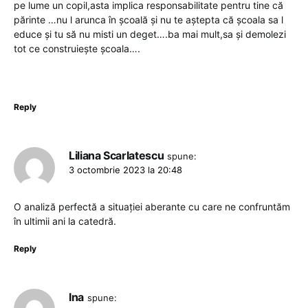
pe lume un copil,asta implica responsabilitate pentru tine că
părinte …nu l arunca în școală și nu te aștepta că școala sa l
educe și tu să nu misti un deget….ba mai mult,sa și demolezi
tot ce construiește școala….
Reply
Liliana Scarlatescu
spune:
3 octombrie 2023 la 20:48
O analiză perfectă a situației aberante cu care ne confruntăm
în ultimii ani la catedră.
Reply
Ina
spune: