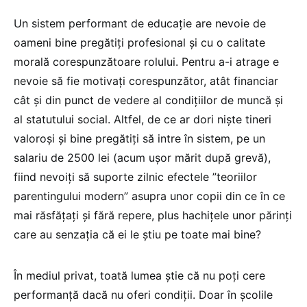
Un sistem performant de educație are nevoie de
oameni bine pregătiți profesional și cu o calitate
morală corespunzătoare rolului. Pentru a-i atrage e
nevoie să fie motivați corespunzător, atât financiar
cât și din punct de vedere al condițiilor de muncă și
al statutului social. Altfel, de ce ar dori niște tineri
valoroși și bine pregătiți să intre în sistem, pe un
salariu de 2500 lei (acum ușor mărit după grevă),
fiind nevoiți să suporte zilnic efectele ”teoriilor
parentingului modern” asupra unor copii din ce în ce
mai răsfățați și fără repere, plus hachițele unor părinți
care au senzația că ei le știu pe toate mai bine?
În mediul privat, toată lumea știe că nu poți cere
performanță dacă nu oferi condiții. Doar în școlile