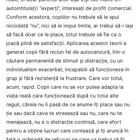
autointitulați) ”experți”, interesați de profit comercial.
Conform acestora, copiilor nu trebuie să le spui
niciodată ”nu”, nici să le impui limite, ar trebui să-i lași
să facă doar ce le place, totul trebuie să fie ca o
joacă plină de satisfacții. Aplicarea acestor teorii a
generat copii fără niciun fel de autocenzură, într-o
căutare permanentă de stimuli și distracție, cu un
individualism exacerbat, incapabili să funcționeze în
grup și fără rezistență la frustrare. Care vor totul,
acum, rapid. Copii care nu se vor putea adapta la
viața reală care funcționează după cu totul alte
reguli, căreia nu îi pasă de ce anume îți place sau nu
ție sau dacă ceva te stresează sau nu, care nu te
menajează, nu e o distracție continuă, cere efort
pentru a obține lucruri care contează și îți aruncă în
față o grămadă de refuzuri pe care va trebui să fii