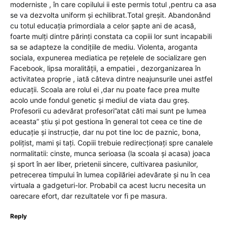
moderniste , în care copilului ii este permis totul ,pentru ca asa
se va dezvolta uniform și echilibrat.Total greșit. Abandonând
cu totul educația primordiala a celor șapte ani de acasă,
foarte mulți dintre părinți constata ca copiii lor sunt incapabili
sa se adapteze la condițiile de mediu. Violenta, aroganta
sociala, expunerea mediatica pe rețelele de socializare gen
Facebook, lipsa moralității, a empatiei , dezorganizarea în
activitatea proprie , iată câteva dintre neajunsurile unei astfel
educații. Scoala are rolul ei ,dar nu poate face prea multe
acolo unde fondul genetic și mediul de viata dau greș.
Profesorii cu adevărat profesori”atat căti mai sunt pe lumea
aceasta” știu și pot gestiona în general tot ceea ce tine de
educație și instrucție, dar nu pot tine loc de paznic, bona,
polițist, mami și tați. Copiii trebuie redirecționați spre canalele
normalitatii: cinste, munca serioasa (la scoala și acasa) joaca
și sport în aer liber, prietenii sincere, cultivarea pasiunilor,
petrecerea timpului în lumea copilăriei adevărate și nu în cea
virtuala a gadgeturi-lor. Probabil ca acest lucru necesita un
oarecare efort, dar rezultatele vor fi pe masura.
Reply