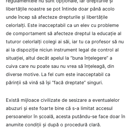
regulamentele nu sunt opționale, iar drepturile și
libertățile noastre se pot întinde doar până acolo
unde încep să afecteze drepturile și libertățile
celorlalți. Este inacceptabil ca un elev cu probleme
de comportament să afecteze dreptul la educație al
tuturor celorlalți colegi ai săi, iar tu ca profesor să nu
ai la dispoziție niciun instrument legal de control al
situației, altul decât apelul la ”buna înțelegere” a
cuiva care nu poate sau nu vrea să înțeleagă, din
diverse motive. La fel cum este inacceptabil ca
părinții să vină să își ”facă dreptate” singuri.
Există mijloace civilizate de sesizare a eventualelor
abuzuri și este foarte bine că s-a limitat accesul
persoanelor în școală, acesta putându-se face doar în
anumite condiții și după o procedură clară.