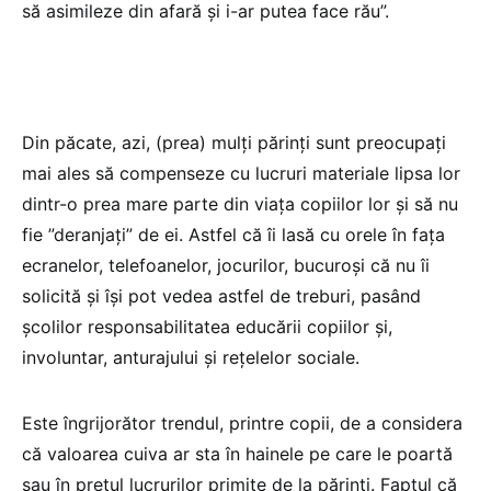
să asimileze din afară și i-ar putea face rău”.
Din păcate, azi, (prea) mulți părinți sunt preocupați
mai ales să compenseze cu lucruri materiale lipsa lor
dintr-o prea mare parte din viața copiilor lor și să nu
fie ”deranjați” de ei. Astfel că îi lasă cu orele în fața
ecranelor, telefoanelor, jocurilor, bucuroși că nu îi
solicită și își pot vedea astfel de treburi, pasând
școlilor responsabilitatea educării copiilor și,
involuntar, anturajului și rețelelor sociale.
Este îngrijorător trendul, printre copii, de a considera
că valoarea cuiva ar sta în hainele pe care le poartă
sau în prețul lucrurilor primite de la părinți. Faptul că