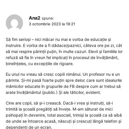
Ana2
spune:
3 octombrie 2023 la 19:21
Să fim serioși – nici măcar nu mai e vorba de educație și
instruire. E vorba de a fi dădace/paznici, câteva ore pe zi, cât
să mai respire părinții puțin, în multe cazuri. Elevii și familiile lor
refuză să fie în vreun fel implicați în procesul de învățământ,
bineînțeles, cu excepțiile de rigoare.
Eu unul nu vreau să cresc copiii nimănui. Un profesor nu e un
părinte. Și-mi pasă foarte puțin spre deloc care sunt idealurile
mămicilor educate în grupurile de FB despre cum ar trebui să
arate învățământul (public.) Și ale tăticilor, evident.
Cine are copii, să și-i crească. Dacă-i vrea și instruiți, să-i
trimită la școală pregătiți să învețe. M-am săturat de mici
psihopați în devenire, total asociali, trimiși la școală ca să aibă
de unde se întoarce acasă, născuți și crescuți lângă telefon și
dependenți de un ecran.