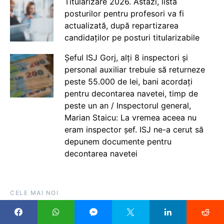
Titularizare 2026. Astăzi, lista
posturilor pentru profesori va fi
actualizată, după repartizarea
candidaților pe posturi titularizabile
Șeful ISJ Gorj, alți 8 inspectori și
personal auxiliar trebuie să returneze
peste 55.000 de lei, bani acordați
pentru decontarea navetei, timp de
peste un an / Inspectorul general,
Marian Staicu: La vremea aceea nu
eram inspector șef. ISJ ne-a cerut să
depunem documente pentru
decontarea navetei
CELE MAI NOI
Încă mai sunt școli în care consilierii școlari își