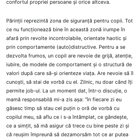
confortul propriei persoane și orice altceva.
Părinții reprezintă zona de siguranță pentru copii. Tot
ce nu funcționează bine în această zonă irumpe în
afară prin revolte incontrolabile, orientate haotic și
prin comportamente (auto)distructive. Pentru a se
dezvolta frumos, un copil are nevoie de grijă, atenție,
iubire, de modele de comportament și o structură de
valori după care să-și orienteze viața. Are nevoie să îl
cunoști, să stai de vorbă cu el. Zilnic, nu doar când îți
permite job-ul. La un moment dat, într-o discuție, o
mamă responsabilă mi-a zis așa: ”în fiecare zi eu
găsesc timp să stau cel puțin o oră de vorbă cu
copilul meu, să aflu ce i s-a întâmplat, ce gândește,
ce a simțit, să mă asigur că trece cu bine peste zi și
că reușim împreună să dezamorsăm tot ce ar putea