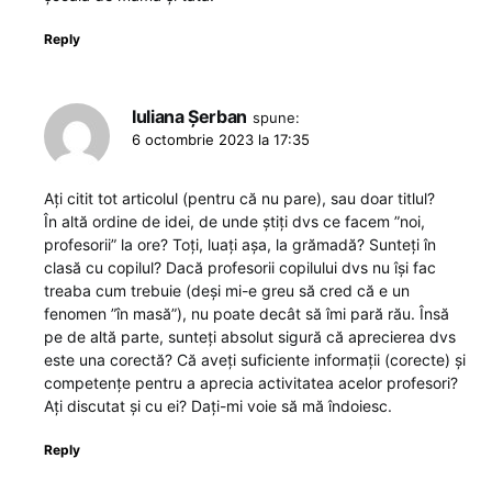
Reply
Iuliana Șerban
spune:
6 octombrie 2023 la 17:35
Ați citit tot articolul (pentru că nu pare), sau doar titlul?
În altă ordine de idei, de unde știți dvs ce facem ”noi,
profesorii” la ore? Toți, luați așa, la grămadă? Sunteți în
clasă cu copilul? Dacă profesorii copilului dvs nu își fac
treaba cum trebuie (deși mi-e greu să cred că e un
fenomen ”în masă”), nu poate decât să îmi pară rău. Însă
pe de altă parte, sunteți absolut sigură că aprecierea dvs
este una corectă? Că aveți suficiente informații (corecte) și
competențe pentru a aprecia activitatea acelor profesori?
Ați discutat și cu ei? Dați-mi voie să mă îndoiesc.
Reply