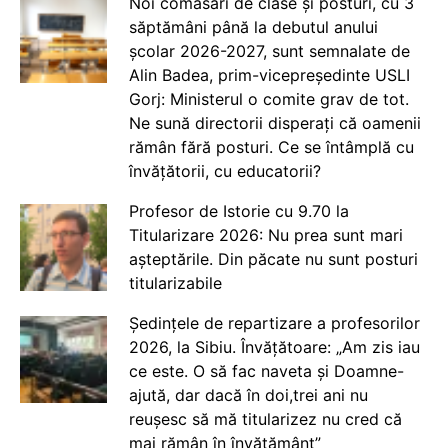
Noi comasări de clase și posturi, cu 3
săptămâni până la debutul anului
școlar 2026-2027, sunt semnalate de
Alin Badea, prim-vicepreședinte USLI
Gorj: Ministerul o comite grav de tot.
Ne sună directorii disperați că oamenii
rămân fără posturi. Ce se întâmplă cu
învățătorii, cu educatorii?
Profesor de Istorie cu 9.70 la
Titularizare 2026: Nu prea sunt mari
așteptările. Din păcate nu sunt posturi
titularizabile
Ședințele de repartizare a profesorilor
2026, la Sibiu. Învățătoare: „Am zis iau
ce este. O să fac naveta și Doamne-
ajută, dar dacă în doi,trei ani nu
reușesc să mă titularizez nu cred că
mai rămân în învățământ”