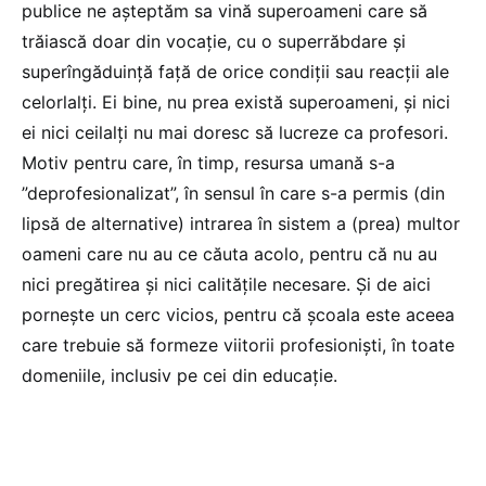
publice ne așteptăm sa vină superoameni care să
trăiască doar din vocație, cu o superrăbdare și
superîngăduință față de orice condiții sau reacții ale
celorlalți. Ei bine, nu prea există superoameni, și nici
ei nici ceilalți nu mai doresc să lucreze ca profesori.
Motiv pentru care, în timp, resursa umană s-a
”deprofesionalizat”, în sensul în care s-a permis (din
lipsă de alternative) intrarea în sistem a (prea) multor
oameni care nu au ce căuta acolo, pentru că nu au
nici pregătirea și nici calitățile necesare. Și de aici
pornește un cerc vicios, pentru că școala este aceea
care trebuie să formeze viitorii profesioniști, în toate
domeniile, inclusiv pe cei din educație.