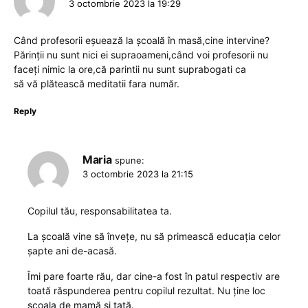
3 octombrie 2023 la 19:29
Când profesorii eșuează la școală în masă,cine intervine?
Părinții nu sunt nici ei supraoameni,când voi profesorii nu
faceți nimic la ore,că parintii nu sunt suprabogati ca
să vă plătească meditatii fara număr.
Reply
Maria
spune:
3 octombrie 2023 la 21:15
Copilul tău, responsabilitatea ta.
La școală vine să învețe, nu să primească educația celor
șapte ani de-acasă.
Îmi pare foarte rău, dar cine-a fost în patul respectiv are
toată răspunderea pentru copilul rezultat. Nu ține loc
școala de mamă și tată.