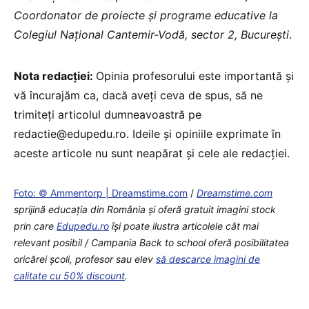
Coordonator de proiecte și programe educative la
Colegiul Național Cantemir-Vodă, sector 2, București
.
Nota redacției:
Opinia profesorului este importantă și
vă încurajăm ca, dacă aveți ceva de spus, să ne
trimiteți articolul dumneavoastră pe
redactie@edupedu.ro. Ideile și opiniile exprimate în
aceste articole nu sunt neapărat și cele ale redacției.
Foto: © Ammentorp | Dreamstime.com
/
Dreamstime.com
sprijină educaţia din România şi oferă gratuit imagini stock
prin care
Edupedu.ro
îşi poate ilustra articolele cât mai
relevant posibil / Campania Back to school oferă posibilitatea
oricărei școli, profesor sau elev
să descarce imagini de
calitate cu 50% discount
.