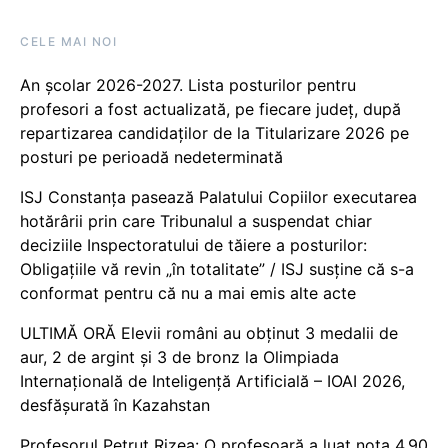
CELE MAI NOI
An școlar 2026-2027. Lista posturilor pentru
profesori a fost actualizată, pe fiecare județ, după
repartizarea candidaților de la Titularizare 2026 pe
posturi pe perioadă nedeterminată
ISJ Constanța pasează Palatului Copiilor executarea
hotărârii prin care Tribunalul a suspendat chiar
deciziile Inspectoratului de tăiere a posturilor:
Obligațiile vă revin „în totalitate” / ISJ susține că s-a
conformat pentru că nu a mai emis alte acte
ULTIMĂ ORĂ Elevii români au obținut 3 medalii de
aur, 2 de argint și 3 de bronz la Olimpiada
Internațională de Inteligență Artificială – IOAI 2026,
desfășurată în Kazahstan
Profesorul Petruț Rizea: O profesoară a luat nota 4.90