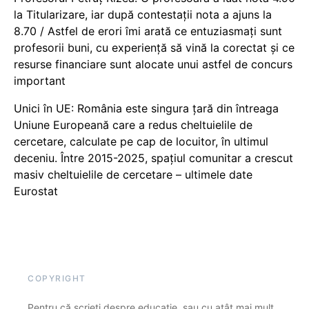
la Titularizare, iar după contestații nota a ajuns la
8.70 / Astfel de erori îmi arată ce entuziasmați sunt
profesorii buni, cu experiență să vină la corectat și ce
resurse financiare sunt alocate unui astfel de concurs
important
Unici în UE: România este singura țară din întreaga
Uniune Europeană care a redus cheltuielile de
cercetare, calculate pe cap de locuitor, în ultimul
deceniu. Între 2015-2025, spațiul comunitar a crescut
masiv cheltuielile de cercetare – ultimele date
Eurostat
COPYRIGHT
Pentru că scrieți despre educație, sau cu atât mai mult