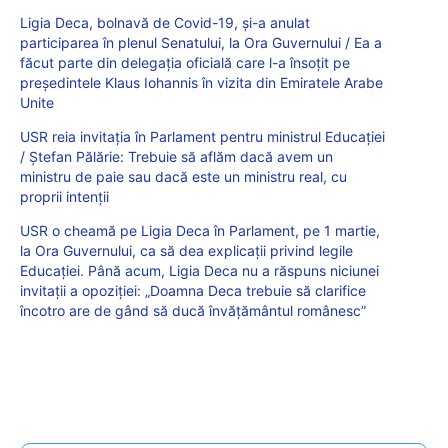
Ligia Deca, bolnavă de Covid-19, şi-a anulat
participarea în plenul Senatului, la Ora Guvernului / Ea a
făcut parte din delegația oficială care l-a însoțit pe
președintele Klaus Iohannis în vizita din Emiratele Arabe
Unite
USR reia invitația în Parlament pentru ministrul Educației
/ Ștefan Pălărie: Trebuie să aflăm dacă avem un
ministru de paie sau dacă este un ministru real, cu
proprii intenții
USR o cheamă pe Ligia Deca în Parlament, pe 1 martie,
la Ora Guvernului, ca să dea explicații privind legile
Educației. Până acum, Ligia Deca nu a răspuns niciunei
invitații a opoziției: „Doamna Deca trebuie să clarifice
încotro are de gând să ducă învăţământul românesc”