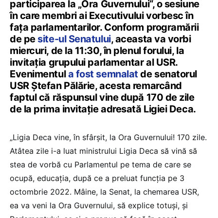
participarea la „Ora Guvernului“, o sesiune
în care membri ai Executivului vorbesc în
fața parlamentarilor. Conform programării
de pe
site-ul Senatului
, aceasta va vorbi
miercuri, de la 11:30, în plenul forului, la
invitația grupului parlamentar al USR.
Evenimentul
a fost semnalat
de senatorul
USR Ștefan Pălărie, acesta remarcând
faptul că răspunsul vine după 170 de zile
de la prima invitație adresată Ligiei Deca.
„Ligia Deca vine, în sfârșit, la Ora Guvernului! 170 zile.
Atâtea zile i-a luat ministrului Ligia Deca să vină să
stea de vorbă cu Parlamentul pe tema de care se
ocupă, educația, după ce a preluat funcția pe 3
octombrie 2022. Mâine, la Senat, la chemarea USR,
ea va veni la Ora Guvernului, să explice totuși, și