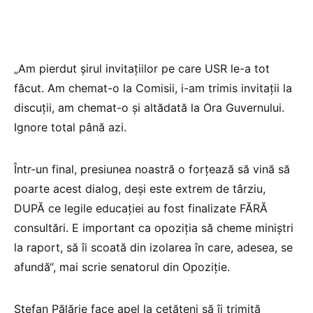
„Am pierdut șirul invitațiilor pe care USR le-a tot
făcut. Am chemat-o la Comisii, i-am trimis invitații la
discuții, am chemat-o și altădată la Ora Guvernului.
Ignore total până azi.
Într-un final, presiunea noastră o forțează să vină să
poarte acest dialog, deși este extrem de târziu,
DUPĂ ce legile educației au fost finalizate FĂRĂ
consultări. E important ca opoziția să cheme miniștri
la raport, să îi scoată din izolarea în care, adesea, se
afundă“, mai scrie senatorul din Opoziție.
Ștefan Pălărie face apel la cetățeni să îi trimită