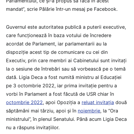
Parlamentului, ce și-a propus să facă în acest
mandat“, scrie Pălărie într-un mesaj pe Facebook.
Guvernul este autoritatea publică a puterii executive,
care funcționează în baza votului de încredere
acordat de Parlament, iar parlamentarii au la
dispoziție acest tip de comunicare cu cei din
Executiv, prin care membri ai Cabinetului sunt invitați
la o sesiune de întrebări sau să vorbească pe o temă
dată. Ligia Deca a fost numită ministru al Educației
pe 3 octombrie 2022, iar prima invitație pentru a
vorbi în Parlament a fost făcută de USR chiar în
octombrie 2022
, apoi Opoziția a
reluat invitația
două
săptămâni mai târziu, apoi și în
noiembrie
, la “Ora
ministrului”, în plenul Senatului. Până acum Ligia Deca
nu a răspuns invitațiilor.