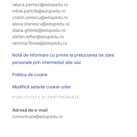
raluca.pantazi@edupedu.ro
mihai.peticila@edupedu.ro
costin.ionescu@edupedu.ro
alexa.stanescu@edupedu.ro
diana.ghimisi@edupedu.ro
stefan.lefter@edupedu.ro
ramona.florea@edupedu.ro
Notă de informare cu privire la prelucrarea de date
personale prin intermediul site-ului
Politica de cookie
Modifică setarile cookie-urilor
PUBLICITATE ȘI PARTENERIATE
Adresă de e-mail
comunicare@edupedu.ro