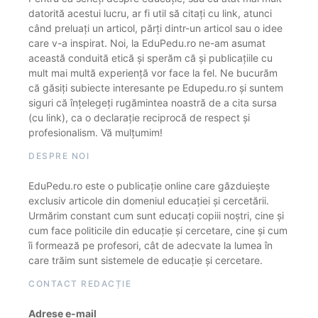
datorită acestui lucru, ar fi util să citați cu link, atunci
când preluați un articol, părți dintr-un articol sau o idee
care v-a inspirat. Noi, la EduPedu.ro ne-am asumat
această conduită etică și sperăm că și publicațiile cu
mult mai multă experiență vor face la fel. Ne bucurăm
că găsiți subiecte interesante pe Edupedu.ro și suntem
siguri că înțelegeți rugămintea noastră de a cita sursa
(cu link), ca o declarație reciprocă de respect și
profesionalism. Vă mulțumim!
DESPRE NOI
EduPedu.ro este o publicație online care găzduiește
exclusiv articole din domeniul educației și cercetării.
Urmărim constant cum sunt educați copiii noștri, cine și
cum face politicile din educație și cercetare, cine și cum
îi formează pe profesori, cât de adecvate la lumea în
care trăim sunt sistemele de educație și cercetare.
CONTACT REDACȚIE
Adrese e-mail