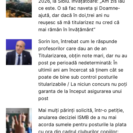
2026, la Sibiu. Învățătoare: „Am zis iau
ce este. O să fac naveta și Doamne-
ajută, dar dacă în doi,trei ani nu
reușesc să mă titularizez nu cred că
mai rămân în învățământ”
Sorin Ion, întrebat cum le răspunde
profesorilor care dau an de an
Titularizarea, obțin note mari, dar nu au
post pe perioadă nedeterminată: În
ultimii ani am încercat să ținem cât se
poate de bine sub control posturile
titularizabile / La niciun concurs nu poți
garanta de la început asigurarea unui
post
Mai mulți părinți solicită, într-o petiție,
anularea deciziei ISMB de a nu mai
acorda sumele pentru posturile la plata
cu ora din cadrul cluburilor copiilor: