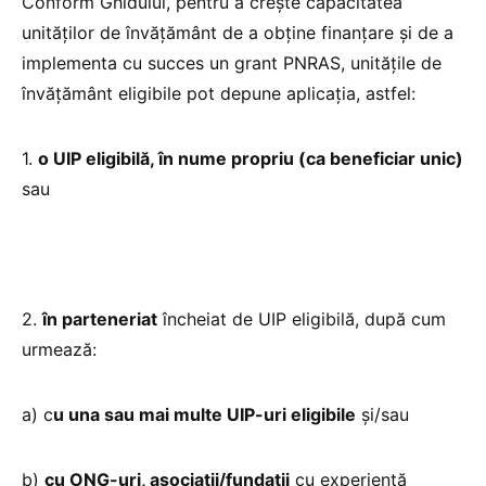
Conform Ghidului, pentru a crește capacitatea
unităților de învățământ de a obține finanțare și de a
implementa cu succes un grant PNRAS, unitățile de
învățământ eligibile pot depune aplicația, astfel:
1.
o UIP eligibilă, în nume propriu (ca beneficiar unic)
sau
2.
în parteneriat
încheiat de UIP eligibilă, după cum
urmează:
a) c
u una sau mai multe UIP-uri eligibile
și/sau
b)
cu ONG-uri, asociații/fundații
cu experiență