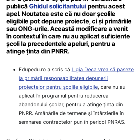
publică
Ghidul solicitantului
pentru acest
apel. Noutatea este că nu doar școlile
eligibile pot depune proiecte, ci și primăriile
sau ONG-urile. Această modificare a venit
în contextul în care nu au aplicat suficiente
școli la precedentele apeluri, pentru a
atinge ținta din PNRR.
Edupedu.ro a scris că
Ligia Deca vrea să paseze
la primării responsabilitatea depunerii
proiectelor pentru școlile eligibile
, care nu au
aplicat în programul pentru reducerea
abandonului școlar, pentru a atinge ținta din
PNRR. Amânările de termene și întârzierile în
semnarea contractelor pun în pericol PNRAS.