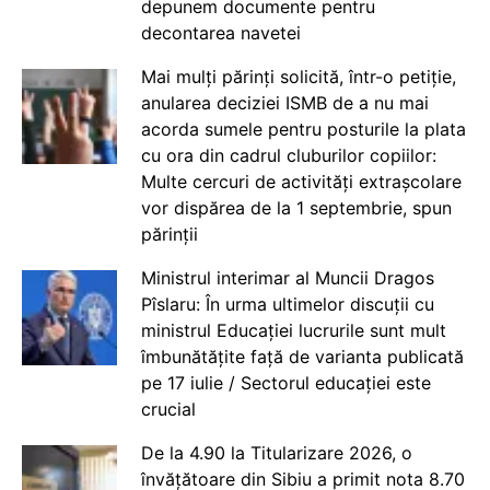
depunem documente pentru
decontarea navetei
Mai mulți părinți solicită, într-o petiție,
anularea deciziei ISMB de a nu mai
acorda sumele pentru posturile la plata
cu ora din cadrul cluburilor copiilor:
Multe cercuri de activități extrașcolare
vor dispărea de la 1 septembrie, spun
părinții
Ministrul interimar al Muncii Dragos
Pîslaru: În urma ultimelor discuții cu
ministrul Educației lucrurile sunt mult
îmbunătățite față de varianta publicată
pe 17 iulie / Sectorul educației este
crucial
De la 4.90 la Titularizare 2026, o
învățătoare din Sibiu a primit nota 8.70