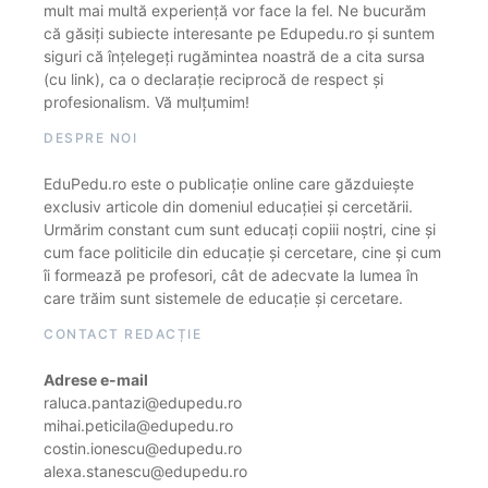
mult mai multă experiență vor face la fel. Ne bucurăm
că găsiți subiecte interesante pe Edupedu.ro și suntem
siguri că înțelegeți rugămintea noastră de a cita sursa
(cu link), ca o declarație reciprocă de respect și
profesionalism. Vă mulțumim!
DESPRE NOI
EduPedu.ro este o publicație online care găzduiește
exclusiv articole din domeniul educației și cercetării.
Urmărim constant cum sunt educați copiii noștri, cine și
cum face politicile din educație și cercetare, cine și cum
îi formează pe profesori, cât de adecvate la lumea în
care trăim sunt sistemele de educație și cercetare.
CONTACT REDACȚIE
Adrese e-mail
raluca.pantazi@edupedu.ro
mihai.peticila@edupedu.ro
costin.ionescu@edupedu.ro
alexa.stanescu@edupedu.ro