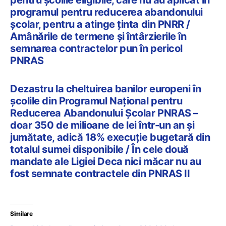
pentru școlile eligibile, care nu au aplicat în
programul pentru reducerea abandonului
școlar, pentru a atinge ținta din PNRR /
Amânările de termene și întârzierile în
semnarea contractelor pun în pericol
PNRAS
Dezastru la cheltuirea banilor europeni în
școlile din Programul Național pentru
Reducerea Abandonului Școlar PNRAS –
doar 350 de milioane de lei într-un an și
jumătate, adică 18% execuție bugetară din
totalul sumei disponibile / În cele două
mandate ale Ligiei Deca nici măcar nu au
fost semnate contractele din PNRAS II
Similare