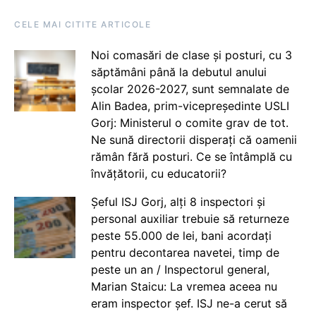
CELE MAI CITITE ARTICOLE
Noi comasări de clase și posturi, cu 3
săptămâni până la debutul anului
școlar 2026-2027, sunt semnalate de
Alin Badea, prim-vicepreședinte USLI
Gorj: Ministerul o comite grav de tot.
Ne sună directorii disperați că oamenii
rămân fără posturi. Ce se întâmplă cu
învățătorii, cu educatorii?
Șeful ISJ Gorj, alți 8 inspectori și
personal auxiliar trebuie să returneze
peste 55.000 de lei, bani acordați
pentru decontarea navetei, timp de
peste un an / Inspectorul general,
Marian Staicu: La vremea aceea nu
eram inspector șef. ISJ ne-a cerut să