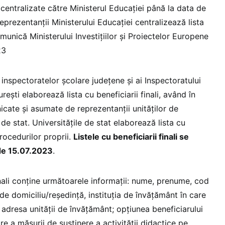
 centralizate către Ministerul Educației până la data de
prezentanții Ministerului Educației centralizează lista
comunică Ministerului Investițiilor și Proiectelor Europene
23
i inspectoratelor școlare județene și ai Inspectoratului
rești elaborează lista cu beneficiarii finali, având în
icate și asumate de reprezentanții unităților de
de stat. Universitățile de stat elaborează lista cu
procedurilor proprii.
Listele cu beneficiarii finali se
de 15.07.2023
.
finali conține următoarele informații: nume, prenume, cod
e domiciliu/reședință, instituția de învățământ în care
, adresa unității de învățământ; opțiunea beneficiarului
ire a măsurii de susținere a activității didactice pe