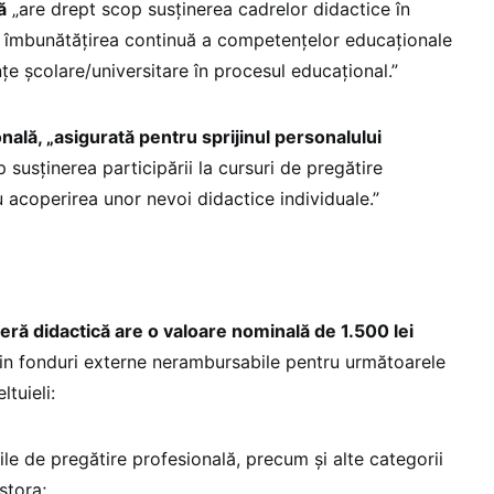
ă
„are drept scop susținerea cadrelor didactice în
u îmbunătățirea continuă a competențelor educaționale
e școlare/universitare în procesul educațional.”
nală, „asigurată pentru sprijinul personalului
p susținerea participării la cursuri de pregătire
u acoperirea unor nevoi didactice individuale.”
eră didactică are o valoare nominală de 1.500 lei
n fonduri externe nerambursabile pentru următoarele
ltuieli:
rile de pregătire profesională, precum și alte categorii
stora;