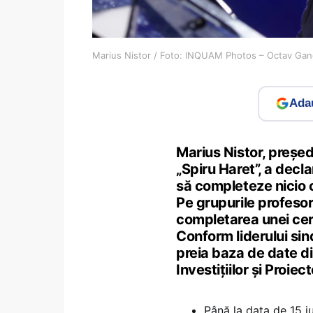
Marius Nistor / Foto: INQUAM Photos – Octav Ga
Adau
Marius Nistor, președ
„Spiru Haret”, a decl
să completeze nicio c
Pe grupurile profesor
completarea unei cere
Conform liderului sind
preia baza de date di
Investițiilor și Proie
Până la data de 15 iu