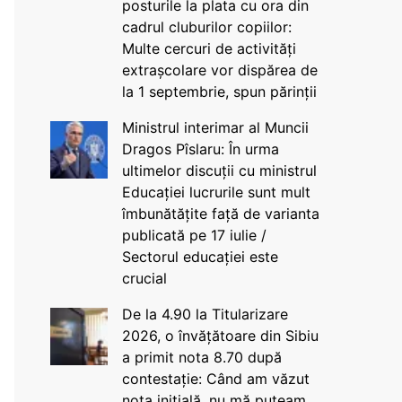
posturile la plata cu ora din
cadrul cluburilor copiilor:
Multe cercuri de activități
extrașcolare vor dispărea de
la 1 septembrie, spun părinții
Ministrul interimar al Muncii
Dragos Pîslaru: În urma
ultimelor discuții cu ministrul
Educației lucrurile sunt mult
îmbunătățite față de varianta
publicată pe 17 iulie /
Sectorul educației este
crucial
De la 4.90 la Titularizare
2026, o învățătoare din Sibiu
a primit nota 8.70 după
contestație: Când am văzut
nota inițială, nu mă puteam