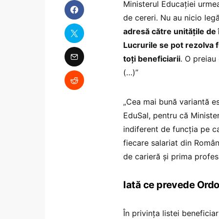
Ministerul Educației urme
de cereri. Nu au nicio leg
adresă către unitățile de 
Lucrurile se pot rezolva 
toți beneficiarii
. O preiau
(…)”
„Cea mai bună variantă es
EduSal, pentru că Minister
indiferent de funcția pe 
fiecare salariat din Româ
de carieră și prima profes
Iată ce prevede Ord
În privința listei beneficia