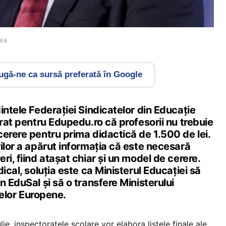
nea
gă-ne ca sursă preferată în Google
intele Federației Sindicatelor din Educație
arat pentru Edupedu.ro că profesorii nu trebuie
erere pentru prima didactică de 1.500 de lei.
ilor a apărut informația că este necesară
ri, fiind atașat chiar și un model de cerere.
ical, soluția este ca Ministerul Educației să
n EduSal și să o transfere Ministerului
ctelor Europene.
lie, inspectoratele școlare vor elabora listele finale ale