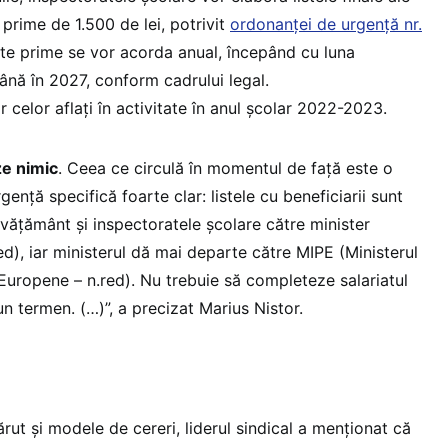
 prime de 1.500 de lei, potrivit
ordonanței de urgență nr.
ste prime se vor acorda anual, începând cu luna
nă în 2027, conform cadrului legal.
 celor aflați în activitate în anul școlar 2022-2023.
ze nimic
. Ceea ce circulă în momentul de față este o
ență specifică foarte clar: listele cu beneficiarii sunt
învățământ și inspectoratele școlare către minister
red), iar ministerul dă mai departe către MIPE (Ministerul
or Europene – n.red). Nu trebuie să completeze salariatul
un termen. (…)”, a precizat Marius Nistor.
ut și modele de cereri, liderul sindical a menționat că