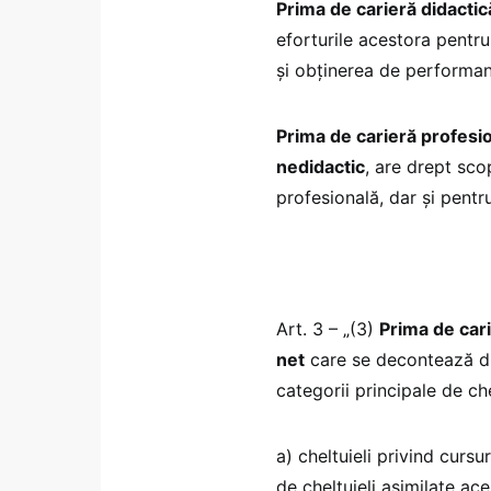
Prima de carieră didactic
eforturile acestora pentr
și obținerea de performanț
Prima de carieră profesio
nedidactic
, are drept sco
profesională, dar și pentr
Art. 3 – „(3)
Prima de cari
net
care se decontează di
categorii principale de che
a) cheltuieli privind cursu
de cheltuieli asimilate ace