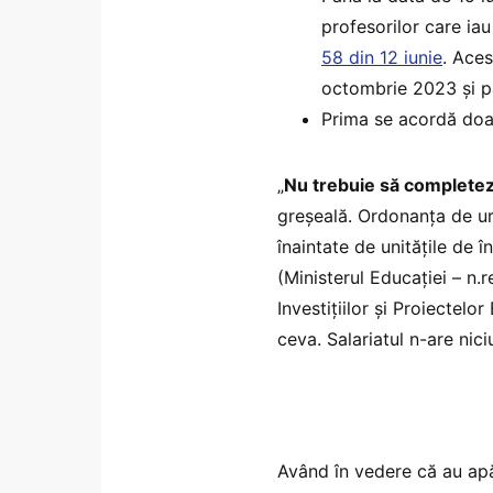
profesorilor care iau
58 din 12 iunie
. Ace
octombrie 2023 și pâ
Prima se acordă doar
„
Nu trebuie să complete
greșeală. Ordonanța de urg
înaintate de unitățile de 
(Ministerul Educației – n.
Investițiilor și Proiectel
ceva. Salariatul n-are nici
Având în vedere că au apăr