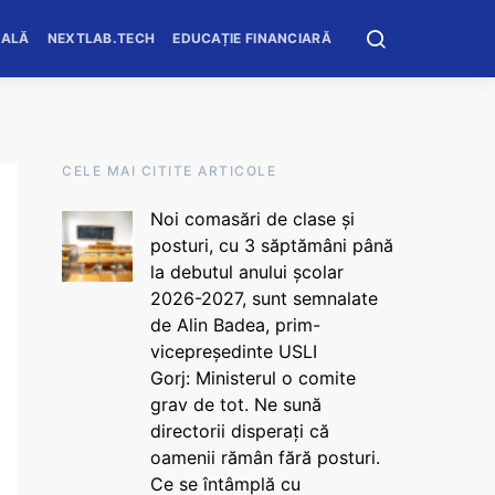
OALĂ
NEXTLAB.TECH
EDUCAȚIE FINANCIARĂ
CELE MAI CITITE ARTICOLE
Noi comasări de clase și
posturi, cu 3 săptămâni până
la debutul anului școlar
2026-2027, sunt semnalate
de Alin Badea, prim-
vicepreședinte USLI
Gorj: Ministerul o comite
grav de tot. Ne sună
directorii disperați că
oamenii rămân fără posturi.
Ce se întâmplă cu