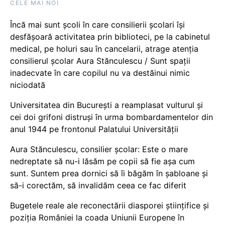
CELE MAI NOI
Încă mai sunt școli în care consilierii școlari își
desfășoară activitatea prin biblioteci, pe la cabinetul
medical, pe holuri sau în cancelarii, atrage atenția
consilierul școlar Aura Stănculescu / Sunt spații
inadecvate în care copilul nu va destăinui nimic
niciodată
Universitatea din București a reamplasat vulturul și
cei doi grifoni distruși în urma bombardamentelor din
anul 1944 pe frontonul Palatului Universității
Aura Stănculescu, consilier școlar: Este o mare
nedreptate să nu-i lăsăm pe copii să fie așa cum
sunt. Suntem prea dornici să îi băgăm în șabloane și
să-i corectăm, să invalidăm ceea ce fac diferit
Bugetele reale ale reconectării diasporei științifice și
poziția României la coada Uniunii Europene în