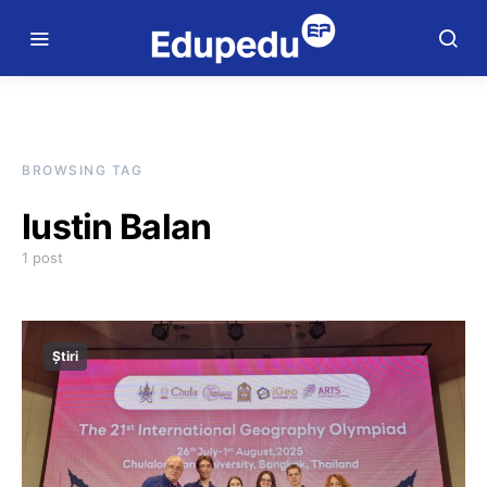
BROWSING TAG
Iustin Balan
1 post
Știri