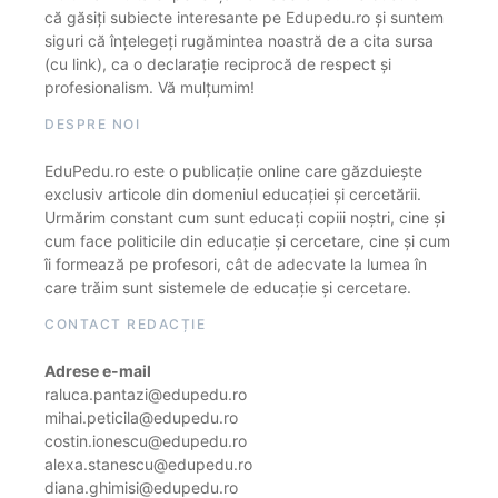
că găsiți subiecte interesante pe Edupedu.ro și suntem
siguri că înțelegeți rugămintea noastră de a cita sursa
(cu link), ca o declarație reciprocă de respect și
profesionalism. Vă mulțumim!
DESPRE NOI
EduPedu.ro este o publicație online care găzduiește
exclusiv articole din domeniul educației și cercetării.
Urmărim constant cum sunt educați copiii noștri, cine și
cum face politicile din educație și cercetare, cine și cum
îi formează pe profesori, cât de adecvate la lumea în
care trăim sunt sistemele de educație și cercetare.
CONTACT REDACȚIE
Adrese e-mail
raluca.pantazi@edupedu.ro
mihai.peticila@edupedu.ro
costin.ionescu@edupedu.ro
alexa.stanescu@edupedu.ro
diana.ghimisi@edupedu.ro