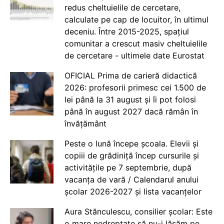
redus cheltuielile de cercetare,
calculate pe cap de locuitor, în ultimul
deceniu. Între 2015-2025, spațiul
comunitar a crescut masiv cheltuielile
de cercetare - ultimele date Eurostat
OFICIAL Prima de carieră didactică
2026: profesorii primesc cei 1.500 de
lei până la 31 august și îi pot folosi
până în august 2027 dacă rămân în
învățământ
Peste o lună începe școala. Elevii și
copiii de grădiniță încep cursurile și
activitățile pe 7 septembrie, după
vacanța de vară / Calendarul anului
școlar 2026-2027 și lista vacanțelor
Aura Stănculescu, consilier școlar: Este
o mare nedreptate să nu-i lăsăm pe