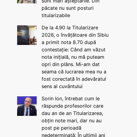
sunt mari așteptările. Din
păcate nu sunt posturi
titularizabile
De la 4.90 la Titularizare
2026, o învățătoare din Sibiu
a primit nota 8.70 după
contestație: Când am văzut
nota inițială, nu mă puteam
opri din plâns. Mi-am dat
seama că lucrarea mea nu a
fost corectată în adevăratul
sens al cuvântului
Sorin Ion, întrebat cum le
răspunde profesorilor care
dau an de an Titularizarea,
obțin note mari, dar nu au
post pe perioadă
nedeterminată: În ultimii ani