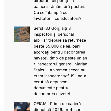
directorii disperați că
oamenii rămân fără posturi.
Ce se întâmplă cu
învățătorii, cu educatorii?
Șeful ISJ Gorj, alți 8
inspectori și personal
auxiliar trebuie să returneze
peste 55.000 de lei, bani
acordați pentru decontarea
navetei, timp de peste un an
/ Inspectorul general, Marian
Staicu: La vremea aceea nu
eram inspector șef. ISJ ne-a
cerut să depunem
documente pentru
decontarea navetei
OFICIAL Prima de carieră
didactică 2026: profesorii