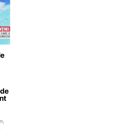
de
 de
nt
m,
e