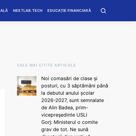
OALĂ
NEXTLAB.TECH
EDUCAȚIE FINANCIARĂ
CELE MAI CITITE ARTICOLE
Noi comasări de clase și
posturi, cu 3 săptămâni până
la debutul anului școlar
2026-2027, sunt semnalate
de Alin Badea, prim-
vicepreședinte USLI
Gorj: Ministerul o comite
grav de tot. Ne sună