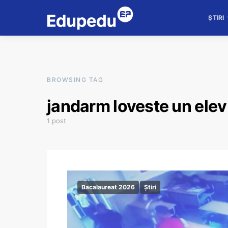
ȘTIRI
BROWSING TAG
jandarm loveste un elev
1 post
Bacalaureat 2026
Știri