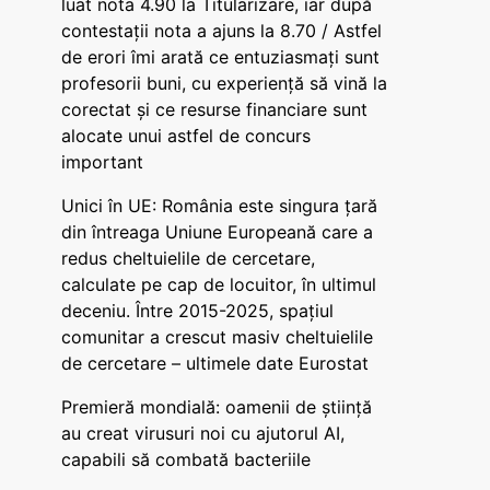
luat nota 4.90 la Titularizare, iar după
contestații nota a ajuns la 8.70 / Astfel
de erori îmi arată ce entuziasmați sunt
profesorii buni, cu experiență să vină la
corectat și ce resurse financiare sunt
alocate unui astfel de concurs
important
Unici în UE: România este singura țară
din întreaga Uniune Europeană care a
redus cheltuielile de cercetare,
calculate pe cap de locuitor, în ultimul
deceniu. Între 2015-2025, spațiul
comunitar a crescut masiv cheltuielile
de cercetare – ultimele date Eurostat
Premieră mondială: oamenii de știință
au creat virusuri noi cu ajutorul AI,
capabili să combată bacteriile