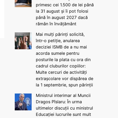
primesc cei 1.500 de lei până
la 31 august și îi pot folosi
până în august 2027 dacă
rămân în învățământ
Mai mulți părinți solicită,
într-o petiție, anularea
deciziei ISMB de a nu mai
acorda sumele pentru
posturile la plata cu ora din
cadrul cluburilor copiilor:
Multe cercuri de activități
extrașcolare vor dispărea de
la 1 septembrie, spun părinții
Ministrul interimar al Muncii
Dragos Pîslaru: În urma
ultimelor discuții cu ministrul
Educației lucrurile sunt mult