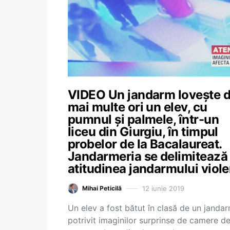
VIDEO Un jandarm loveşte 
mai multe ori un elev, cu
pumnul şi palmele, într-un
liceu din Giurgiu, în timpul
probelor de la Bacalaureat.
Jandarmeria se delimitează
atitudinea jandarmului viole
12 iunie 2019
Mihai Peticilă
Un elev a fost bătut în clasă de un jandar
potrivit imaginilor surprinse de camere d