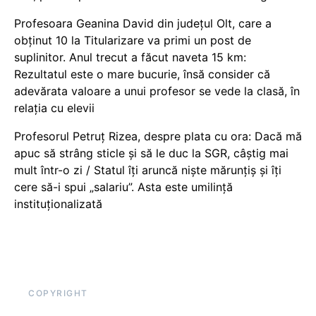
Profesoara Geanina David din județul Olt, care a
obținut 10 la Titularizare va primi un post de
suplinitor. Anul trecut a făcut naveta 15 km:
Rezultatul este o mare bucurie, însă consider că
adevărata valoare a unui profesor se vede la clasă, în
relația cu elevii
Profesorul Petruț Rizea, despre plata cu ora: Dacă mă
apuc să strâng sticle și să le duc la SGR, câștig mai
mult într-o zi / Statul îți aruncă niște mărunțiș și îți
cere să-i spui „salariu”. Asta este umilință
instituționalizată
COPYRIGHT