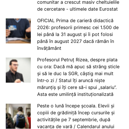
comunitar a crescut masiv cheltuielile
de cercetare - ultimele date Eurostat
OFICIAL Prima de carieră didactică
2026: profesorii primesc cei 1.500 de
lei până la 31 august și îi pot folosi
până în august 2027 dacă rămân în
învățământ
Profesorul Petruț Rizea, despre plata
cu ora: Dacă mă apuc să strâng sticle
și să le duc la SGR, câștig mai mult
într-o zi / Statul îți aruncă niște
mărunțiș și îți cere să-i spui „salariu”.
Asta este umilință instituționalizată
Peste o lună începe școala. Elevii și
copiii de grădiniță încep cursurile și
activitățile pe 7 septembrie, după
vacanța de vară / Calendarul anului