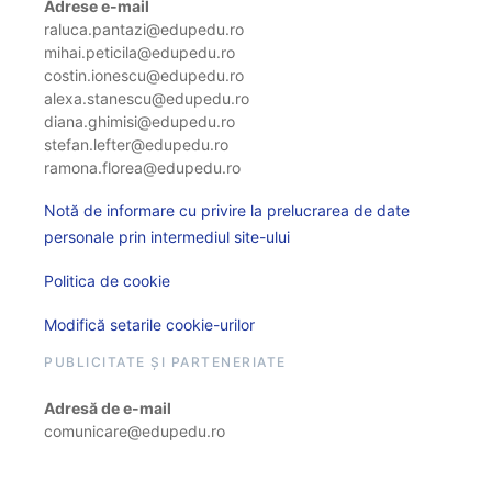
Adrese e-mail
raluca.pantazi@edupedu.ro
mihai.peticila@edupedu.ro
costin.ionescu@edupedu.ro
alexa.stanescu@edupedu.ro
diana.ghimisi@edupedu.ro
stefan.lefter@edupedu.ro
ramona.florea@edupedu.ro
Notă de informare cu privire la prelucrarea de date
personale prin intermediul site-ului
Politica de cookie
Modifică setarile cookie-urilor
PUBLICITATE ȘI PARTENERIATE
Adresă de e-mail
comunicare@edupedu.ro