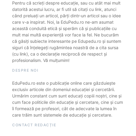
Pentru că scrieți despre educație, sau cu atât mai mult
datorită acestui lucru, ar fi util să citați cu link, atunci
când preluați un articol, părți dintr-un articol sau o idee
care v-a inspirat. Noi, la EduPedu.ro ne-am asumat
această conduită etică și sperăm că și publicațiile cu
mult mai multă experiență vor face la fel. Ne bucurăm
că găsiți subiecte interesante pe Edupedu.ro și suntem
siguri că înțelegeți rugămintea noastră de a cita sursa
(cu link), ca o declarație reciprocă de respect și
profesionalism. Vă mulțumim!
DESPRE NOI
EduPedu.ro este o publicație online care găzduiește
exclusiv articole din domeniul educației și cercetării.
Urmărim constant cum sunt educați copiii noștri, cine și
cum face politicile din educație și cercetare, cine și cum
îi formează pe profesori, cât de adecvate la lumea în
care trăim sunt sistemele de educație și cercetare.
CONTACT REDACȚIE