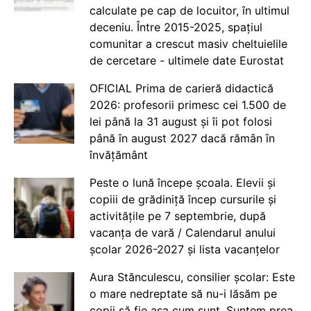
calculate pe cap de locuitor, în ultimul
deceniu. Între 2015-2025, spațiul
comunitar a crescut masiv cheltuielile
de cercetare - ultimele date Eurostat
OFICIAL Prima de carieră didactică
2026: profesorii primesc cei 1.500 de
lei până la 31 august și îi pot folosi
până în august 2027 dacă rămân în
învățământ
Peste o lună începe școala. Elevii și
copiii de grădiniță încep cursurile și
activitățile pe 7 septembrie, după
vacanța de vară / Calendarul anului
școlar 2026-2027 și lista vacanțelor
Aura Stănculescu, consilier școlar: Este
o mare nedreptate să nu-i lăsăm pe
copii să fie așa cum sunt. Suntem prea