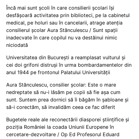
Încă mai sunt școli în care consilierii școlari își
desfășoară activitatea prin biblioteci, pe la cabinetul
medical, pe holuri sau în cancelarii, atrage atenția
consilierul școlar Aura Stănculescu / Sunt spații
inadecvate în care copilul nu va destăinui nimic
niciodată
Universitatea din București a reamplasat vulturul și
cei doi grifoni distruși în urma bombardamentelor din
anul 1944 pe frontonul Palatului Universității
Aura Stănculescu, consilier școlar: Este o mare
nedreptate să nu-i lăsăm pe copii să fie așa cum
sunt. Suntem prea dornici să îi băgăm în șabloane și
să-i corectăm, să invalidăm ceea ce fac diferit
Bugetele reale ale reconectării diasporei științifice și
poziția României la coada Uniunii Europene în
cercetare-dezvoltare / Op Ed Profesorul Eduard