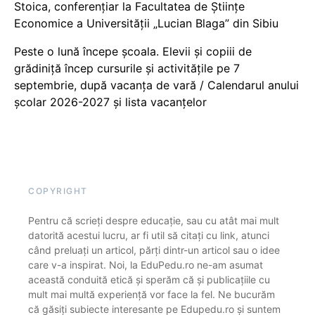
Stoica, conferențiar la Facultatea de Științe
Economice a Universității „Lucian Blaga” din Sibiu
Peste o lună începe școala. Elevii și copiii de
grădiniță încep cursurile și activitățile pe 7
septembrie, după vacanța de vară / Calendarul anului
școlar 2026-2027 și lista vacanțelor
COPYRIGHT
Pentru că scrieți despre educație, sau cu atât mai mult
datorită acestui lucru, ar fi util să citați cu link, atunci
când preluați un articol, părți dintr-un articol sau o idee
care v-a inspirat. Noi, la EduPedu.ro ne-am asumat
această conduită etică și sperăm că și publicațiile cu
mult mai multă experiență vor face la fel. Ne bucurăm
că găsiți subiecte interesante pe Edupedu.ro și suntem