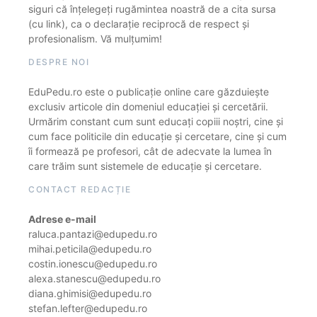
siguri că înțelegeți rugămintea noastră de a cita sursa
(cu link), ca o declarație reciprocă de respect și
profesionalism. Vă mulțumim!
DESPRE NOI
EduPedu.ro este o publicație online care găzduiește
exclusiv articole din domeniul educației și cercetării.
Urmărim constant cum sunt educați copiii noștri, cine și
cum face politicile din educație și cercetare, cine și cum
îi formează pe profesori, cât de adecvate la lumea în
care trăim sunt sistemele de educație și cercetare.
CONTACT REDACȚIE
Adrese e-mail
raluca.pantazi@edupedu.ro
mihai.peticila@edupedu.ro
costin.ionescu@edupedu.ro
alexa.stanescu@edupedu.ro
diana.ghimisi@edupedu.ro
stefan.lefter@edupedu.ro