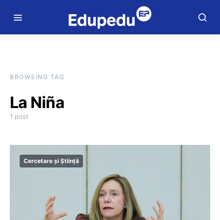
BROWSING TAG
La Niña
1 post
Cercetare și Știință