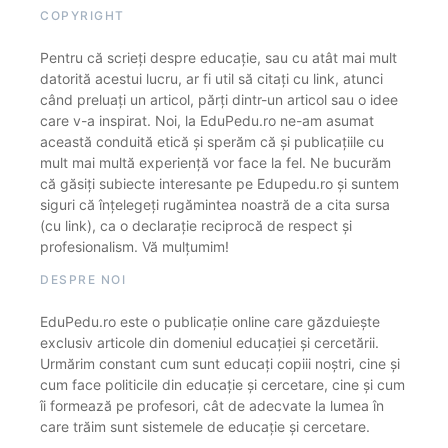
COPYRIGHT
Pentru că scrieți despre educație, sau cu atât mai mult
datorită acestui lucru, ar fi util să citați cu link, atunci
când preluați un articol, părți dintr-un articol sau o idee
care v-a inspirat. Noi, la EduPedu.ro ne-am asumat
această conduită etică și sperăm că și publicațiile cu
mult mai multă experiență vor face la fel. Ne bucurăm
că găsiți subiecte interesante pe Edupedu.ro și suntem
siguri că înțelegeți rugămintea noastră de a cita sursa
(cu link), ca o declarație reciprocă de respect și
profesionalism. Vă mulțumim!
DESPRE NOI
EduPedu.ro este o publicație online care găzduiește
exclusiv articole din domeniul educației și cercetării.
Urmărim constant cum sunt educați copiii noștri, cine și
cum face politicile din educație și cercetare, cine și cum
îi formează pe profesori, cât de adecvate la lumea în
care trăim sunt sistemele de educație și cercetare.