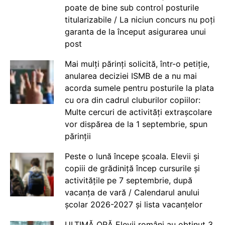
poate de bine sub control posturile
titularizabile / La niciun concurs nu poți
garanta de la început asigurarea unui
post
Mai mulți părinți solicită, într-o petiție,
anularea deciziei ISMB de a nu mai
acorda sumele pentru posturile la plata
cu ora din cadrul cluburilor copiilor:
Multe cercuri de activități extrașcolare
vor dispărea de la 1 septembrie, spun
părinții
Peste o lună începe școala. Elevii și
copiii de grădiniță încep cursurile și
activitățile pe 7 septembrie, după
vacanța de vară / Calendarul anului
școlar 2026-2027 și lista vacanțelor
ULTIMĂ ORĂ Elevii români au obținut 3