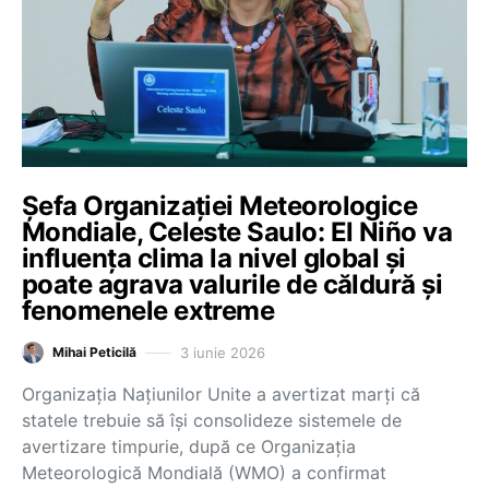
Șefa Organizației Meteorologice
Mondiale, Celeste Saulo: El Niño va
influența clima la nivel global și
poate agrava valurile de căldură și
fenomenele extreme
3 iunie 2026
Mihai Peticilă
Organizația Națiunilor Unite a avertizat marți că
statele trebuie să își consolideze sistemele de
avertizare timpurie, după ce Organizația
Meteorologică Mondială (WMO) a confirmat