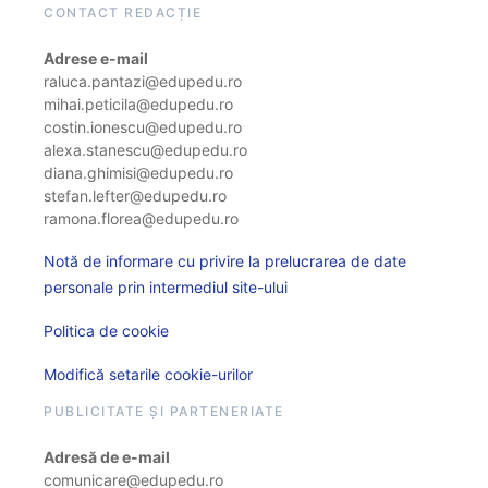
CONTACT REDACȚIE
Adrese e-mail
raluca.pantazi@edupedu.ro
mihai.peticila@edupedu.ro
costin.ionescu@edupedu.ro
alexa.stanescu@edupedu.ro
diana.ghimisi@edupedu.ro
stefan.lefter@edupedu.ro
ramona.florea@edupedu.ro
Notă de informare cu privire la prelucrarea de date
personale prin intermediul site-ului
Politica de cookie
Modifică setarile cookie-urilor
PUBLICITATE ȘI PARTENERIATE
Adresă de e-mail
comunicare@edupedu.ro