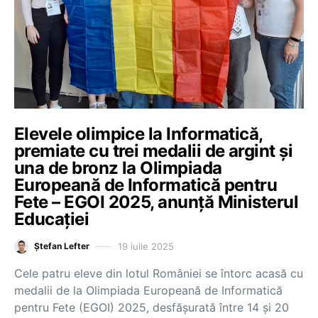
Elevele olimpice la Informatică,
premiate cu trei medalii de argint și
una de bronz la Olimpiada
Europeană de Informatică pentru
Fete – EGOI 2025, anunță Ministerul
Educației
19 iulie 2025
Ștefan Lefter
Cele patru eleve din lotul României se întorc acasă cu
medalii de la Olimpiada Europeană de Informatică
pentru Fete (EGOI) 2025, desfășurată între 14 și 20