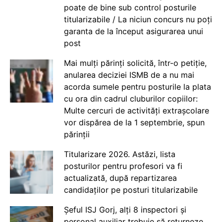
poate de bine sub control posturile
titularizabile / La niciun concurs nu poți
garanta de la început asigurarea unui
post
Mai mulți părinți solicită, într-o petiție,
anularea deciziei ISMB de a nu mai
acorda sumele pentru posturile la plata
cu ora din cadrul cluburilor copiilor:
Multe cercuri de activități extrașcolare
vor dispărea de la 1 septembrie, spun
părinții
Titularizare 2026. Astăzi, lista
posturilor pentru profesori va fi
actualizată, după repartizarea
candidaților pe posturi titularizabile
Șeful ISJ Gorj, alți 8 inspectori și
personal auxiliar trebuie să returneze