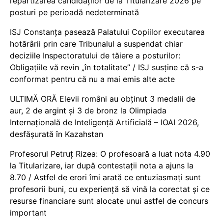
repartizarea candidaților de la Titularizare 2026 pe
posturi pe perioadă nedeterminată
ISJ Constanța pasează Palatului Copiilor executarea
hotărârii prin care Tribunalul a suspendat chiar
deciziile Inspectoratului de tăiere a posturilor:
Obligațiile vă revin „în totalitate” / ISJ susține că s-a
conformat pentru că nu a mai emis alte acte
ULTIMĂ ORĂ Elevii români au obținut 3 medalii de
aur, 2 de argint și 3 de bronz la Olimpiada
Internațională de Inteligență Artificială – IOAI 2026,
desfășurată în Kazahstan
Profesorul Petruț Rizea: O profesoară a luat nota 4.90
la Titularizare, iar după contestații nota a ajuns la
8.70 / Astfel de erori îmi arată ce entuziasmați sunt
profesorii buni, cu experiență să vină la corectat și ce
resurse financiare sunt alocate unui astfel de concurs
important