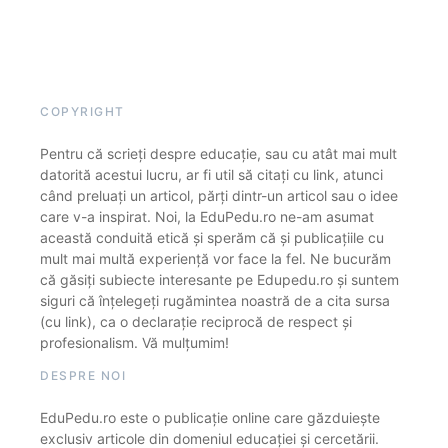
COPYRIGHT
Pentru că scrieți despre educație, sau cu atât mai mult
datorită acestui lucru, ar fi util să citați cu link, atunci
când preluați un articol, părți dintr-un articol sau o idee
care v-a inspirat. Noi, la EduPedu.ro ne-am asumat
această conduită etică și sperăm că și publicațiile cu
mult mai multă experiență vor face la fel. Ne bucurăm
că găsiți subiecte interesante pe Edupedu.ro și suntem
siguri că înțelegeți rugămintea noastră de a cita sursa
(cu link), ca o declarație reciprocă de respect și
profesionalism. Vă mulțumim!
DESPRE NOI
EduPedu.ro este o publicație online care găzduiește
exclusiv articole din domeniul educației și cercetării.