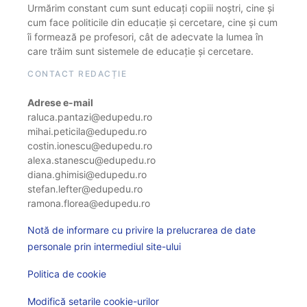
Urmărim constant cum sunt educați copiii noștri, cine și
cum face politicile din educație și cercetare, cine și cum
îi formează pe profesori, cât de adecvate la lumea în
care trăim sunt sistemele de educație și cercetare.
CONTACT REDACȚIE
Adrese e-mail
raluca.pantazi@edupedu.ro
mihai.peticila@edupedu.ro
costin.ionescu@edupedu.ro
alexa.stanescu@edupedu.ro
diana.ghimisi@edupedu.ro
stefan.lefter@edupedu.ro
ramona.florea@edupedu.ro
Notă de informare cu privire la prelucrarea de date
personale prin intermediul site-ului
Politica de cookie
Modifică setarile cookie-urilor