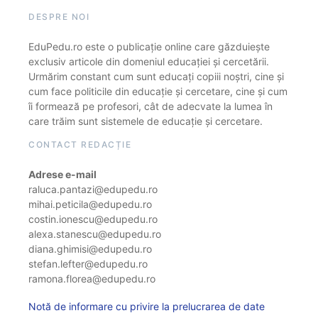
DESPRE NOI
EduPedu.ro este o publicație online care găzduiește
exclusiv articole din domeniul educației și cercetării.
Urmărim constant cum sunt educați copiii noștri, cine și
cum face politicile din educație și cercetare, cine și cum
îi formează pe profesori, cât de adecvate la lumea în
care trăim sunt sistemele de educație și cercetare.
CONTACT REDACȚIE
Adrese e-mail
raluca.pantazi@edupedu.ro
mihai.peticila@edupedu.ro
costin.ionescu@edupedu.ro
alexa.stanescu@edupedu.ro
diana.ghimisi@edupedu.ro
stefan.lefter@edupedu.ro
ramona.florea@edupedu.ro
Notă de informare cu privire la prelucrarea de date