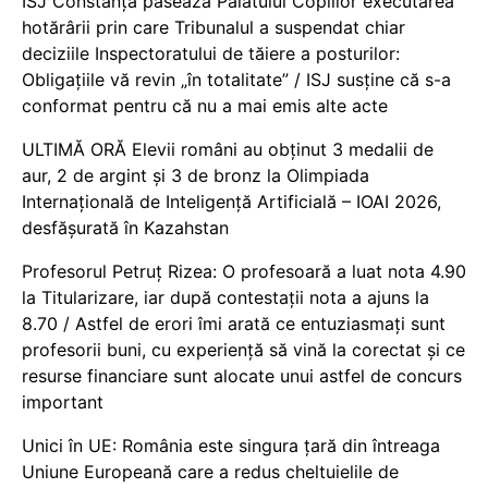
ISJ Constanța pasează Palatului Copiilor executarea
hotărârii prin care Tribunalul a suspendat chiar
deciziile Inspectoratului de tăiere a posturilor:
Obligațiile vă revin „în totalitate” / ISJ susține că s-a
conformat pentru că nu a mai emis alte acte
ULTIMĂ ORĂ Elevii români au obținut 3 medalii de
aur, 2 de argint și 3 de bronz la Olimpiada
Internațională de Inteligență Artificială – IOAI 2026,
desfășurată în Kazahstan
Profesorul Petruț Rizea: O profesoară a luat nota 4.90
la Titularizare, iar după contestații nota a ajuns la
8.70 / Astfel de erori îmi arată ce entuziasmați sunt
profesorii buni, cu experiență să vină la corectat și ce
resurse financiare sunt alocate unui astfel de concurs
important
Unici în UE: România este singura țară din întreaga
Uniune Europeană care a redus cheltuielile de