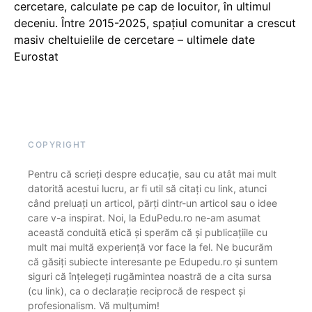
cercetare, calculate pe cap de locuitor, în ultimul
deceniu. Între 2015-2025, spațiul comunitar a crescut
masiv cheltuielile de cercetare – ultimele date
Eurostat
COPYRIGHT
Pentru că scrieți despre educație, sau cu atât mai mult
datorită acestui lucru, ar fi util să citați cu link, atunci
când preluați un articol, părți dintr-un articol sau o idee
care v-a inspirat. Noi, la EduPedu.ro ne-am asumat
această conduită etică și sperăm că și publicațiile cu
mult mai multă experiență vor face la fel. Ne bucurăm
că găsiți subiecte interesante pe Edupedu.ro și suntem
siguri că înțelegeți rugămintea noastră de a cita sursa
(cu link), ca o declarație reciprocă de respect și
profesionalism. Vă mulțumim!