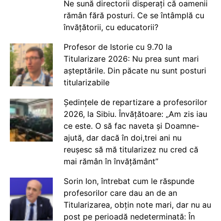
Ne sună directorii disperați că oamenii
rămân fără posturi. Ce se întâmplă cu
învățătorii, cu educatorii?
Profesor de Istorie cu 9.70 la
Titularizare 2026: Nu prea sunt mari
așteptările. Din păcate nu sunt posturi
titularizabile
Ședințele de repartizare a profesorilor
2026, la Sibiu. Învățătoare: „Am zis iau
ce este. O să fac naveta și Doamne-
ajută, dar dacă în doi,trei ani nu
reușesc să mă titularizez nu cred că
mai rămân în învățământ”
Sorin Ion, întrebat cum le răspunde
profesorilor care dau an de an
Titularizarea, obțin note mari, dar nu au
post pe perioadă nedeterminată: În