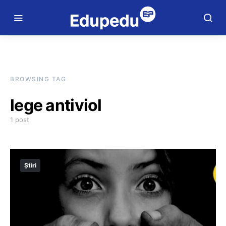
BROWSING TAG
lege antiviol
1 post
Știri