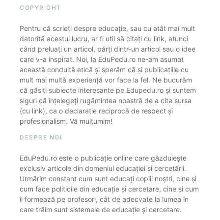
COPYRIGHT
Pentru că scrieți despre educație, sau cu atât mai mult
datorită acestui lucru, ar fi util să citați cu link, atunci
când preluați un articol, părți dintr-un articol sau o idee
care v-a inspirat. Noi, la EduPedu.ro ne-am asumat
această conduită etică și sperăm că și publicațiile cu
mult mai multă experiență vor face la fel. Ne bucurăm
că găsiți subiecte interesante pe Edupedu.ro și suntem
siguri că înțelegeți rugămintea noastră de a cita sursa
(cu link), ca o declarație reciprocă de respect și
profesionalism. Vă mulțumim!
DESPRE NOI
EduPedu.ro este o publicație online care găzduiește
exclusiv articole din domeniul educației și cercetării.
Urmărim constant cum sunt educați copiii noștri, cine și
cum face politicile din educație și cercetare, cine și cum
îi formează pe profesori, cât de adecvate la lumea în
care trăim sunt sistemele de educație și cercetare.