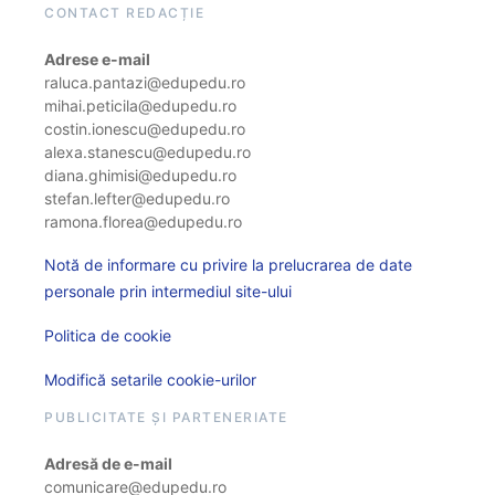
CONTACT REDACȚIE
Adrese e-mail
raluca.pantazi@edupedu.ro
mihai.peticila@edupedu.ro
costin.ionescu@edupedu.ro
alexa.stanescu@edupedu.ro
diana.ghimisi@edupedu.ro
stefan.lefter@edupedu.ro
ramona.florea@edupedu.ro
Notă de informare cu privire la prelucrarea de date
personale prin intermediul site-ului
Politica de cookie
Modifică setarile cookie-urilor
PUBLICITATE ȘI PARTENERIATE
Adresă de e-mail
comunicare@edupedu.ro