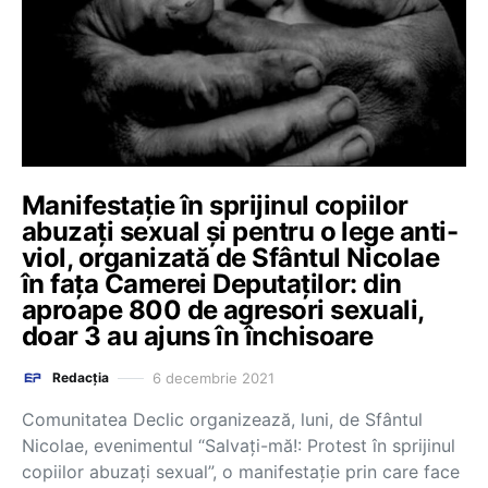
Manifestație în sprijinul copiilor
abuzați sexual și pentru o lege anti-
viol, organizată de Sfântul Nicolae
în fața Camerei Deputaților: din
aproape 800 de agresori sexuali,
doar 3 au ajuns în închisoare
6 decembrie 2021
Redacția
Comunitatea Declic organizează, luni, de Sfântul
Nicolae, evenimentul “Salvați-mă!: Protest în sprijinul
copiilor abuzați sexual”, o manifestație prin care face