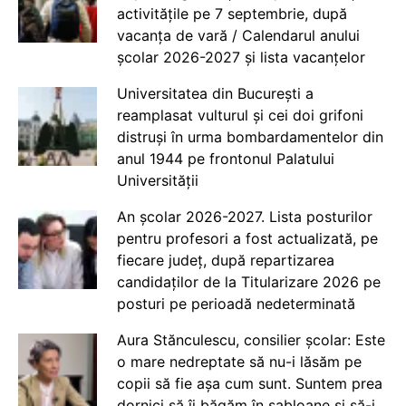
activitățile pe 7 septembrie, după
vacanța de vară / Calendarul anului
școlar 2026-2027 și lista vacanțelor
Universitatea din București a
reamplasat vulturul și cei doi grifoni
distruși în urma bombardamentelor din
anul 1944 pe frontonul Palatului
Universității
An școlar 2026-2027. Lista posturilor
pentru profesori a fost actualizată, pe
fiecare județ, după repartizarea
candidaților de la Titularizare 2026 pe
posturi pe perioadă nedeterminată
Aura Stănculescu, consilier școlar: Este
o mare nedreptate să nu-i lăsăm pe
copii să fie așa cum sunt. Suntem prea
dornici să îi băgăm în șabloane și să-i