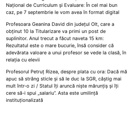
Național de Curriculum și Evaluare: În cel mai bun
caz, pe 7 septembrie le vom avea în format digital
Profesoara Geanina David din județul Olt, care a
obținut 10 la Titularizare va primi un post de
suplinitor. Anul trecut a făcut naveta 15 km:
Rezultatul este o mare bucurie, însă consider că
adevărata valoare a unui profesor se vede la clasă, în
relația cu elevii
Profesorul Petruț Rizea, despre plata cu ora: Dacă mă
apuc să strâng sticle și să le duc la SGR, câștig mai
mult într-o zi / Statul îți aruncă niște mărunțiș și îți
cere să-i spui „salariu”. Asta este umilință
instituționalizată