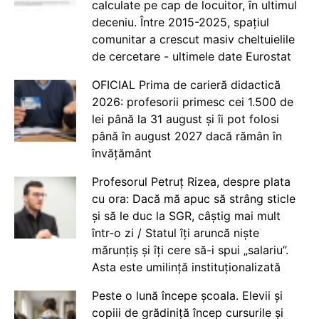
calculate pe cap de locuitor, în ultimul
deceniu. Între 2015-2025, spațiul
comunitar a crescut masiv cheltuielile
de cercetare - ultimele date Eurostat
OFICIAL Prima de carieră didactică
2026: profesorii primesc cei 1.500 de
lei până la 31 august și îi pot folosi
până în august 2027 dacă rămân în
învățământ
Profesorul Petruț Rizea, despre plata
cu ora: Dacă mă apuc să strâng sticle
și să le duc la SGR, câștig mai mult
într-o zi / Statul îți aruncă niște
mărunțiș și îți cere să-i spui „salariu”.
Asta este umilință instituționalizată
Peste o lună începe școala. Elevii și
copiii de grădiniță încep cursurile și