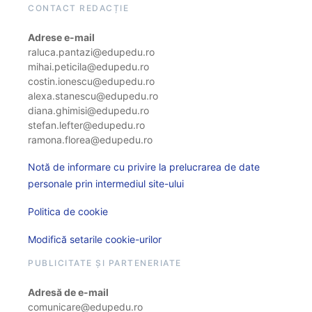
CONTACT REDACȚIE
Adrese e-mail
raluca.pantazi@edupedu.ro
mihai.peticila@edupedu.ro
costin.ionescu@edupedu.ro
alexa.stanescu@edupedu.ro
diana.ghimisi@edupedu.ro
stefan.lefter@edupedu.ro
ramona.florea@edupedu.ro
Notă de informare cu privire la prelucrarea de date
personale prin intermediul site-ului
Politica de cookie
Modifică setarile cookie-urilor
PUBLICITATE ȘI PARTENERIATE
Adresă de e-mail
comunicare@edupedu.ro