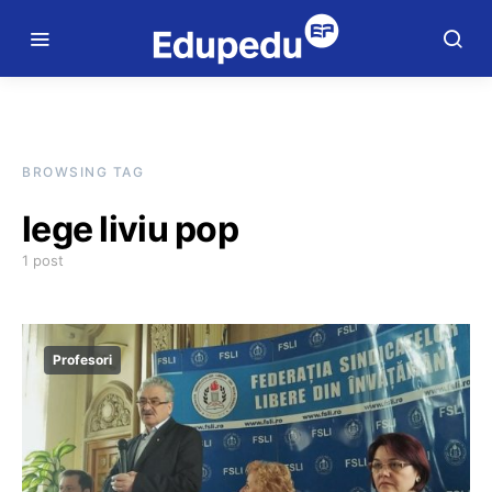
BROWSING TAG
lege liviu pop
1 post
Profesori