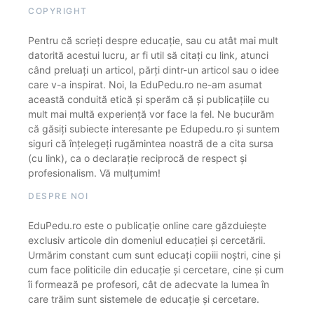
COPYRIGHT
Pentru că scrieți despre educație, sau cu atât mai mult
datorită acestui lucru, ar fi util să citați cu link, atunci
când preluați un articol, părți dintr-un articol sau o idee
care v-a inspirat. Noi, la EduPedu.ro ne-am asumat
această conduită etică și sperăm că și publicațiile cu
mult mai multă experiență vor face la fel. Ne bucurăm
că găsiți subiecte interesante pe Edupedu.ro și suntem
siguri că înțelegeți rugămintea noastră de a cita sursa
(cu link), ca o declarație reciprocă de respect și
profesionalism. Vă mulțumim!
DESPRE NOI
EduPedu.ro este o publicație online care găzduiește
exclusiv articole din domeniul educației și cercetării.
Urmărim constant cum sunt educați copiii noștri, cine și
cum face politicile din educație și cercetare, cine și cum
îi formează pe profesori, cât de adecvate la lumea în
care trăim sunt sistemele de educație și cercetare.