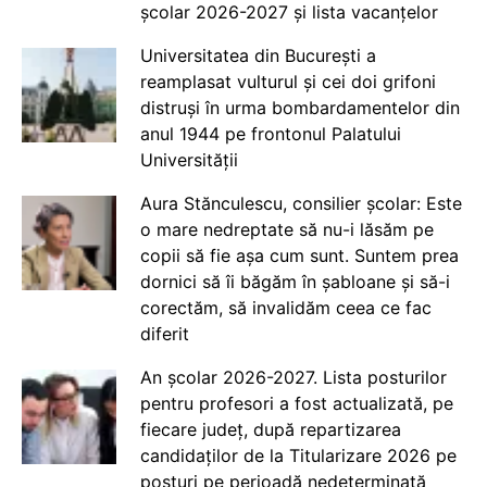
școlar 2026-2027 și lista vacanțelor
Universitatea din București a
reamplasat vulturul și cei doi grifoni
distruși în urma bombardamentelor din
anul 1944 pe frontonul Palatului
Universității
Aura Stănculescu, consilier școlar: Este
o mare nedreptate să nu-i lăsăm pe
copii să fie așa cum sunt. Suntem prea
dornici să îi băgăm în șabloane și să-i
corectăm, să invalidăm ceea ce fac
diferit
An școlar 2026-2027. Lista posturilor
pentru profesori a fost actualizată, pe
fiecare județ, după repartizarea
candidaților de la Titularizare 2026 pe
posturi pe perioadă nedeterminată