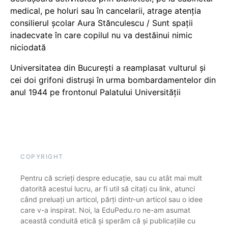
medical, pe holuri sau în cancelarii, atrage atenția
consilierul școlar Aura Stănculescu / Sunt spații
inadecvate în care copilul nu va destăinui nimic
niciodată
Universitatea din București a reamplasat vulturul și
cei doi grifoni distruși în urma bombardamentelor din
anul 1944 pe frontonul Palatului Universității
COPYRIGHT
Pentru că scrieți despre educație, sau cu atât mai mult
datorită acestui lucru, ar fi util să citați cu link, atunci
când preluați un articol, părți dintr-un articol sau o idee
care v-a inspirat. Noi, la EduPedu.ro ne-am asumat
această conduită etică și sperăm că și publicațiile cu