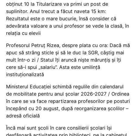
obținut 10 la Titularizare va primi un post de
suplinitor. Anul trecut a făcut naveta 15 km:
Rezultatul este o mare bucurie, însă consider că
adevărata valoare a unui profesor se vede la clasă, în
relația cu elevii
Profesorul Petruț Rizea, despre plata cu ora: Dacă mă
apuc să strâng sticle și să le duc la SGR, câștig mai
mult într-o zi / Statul îți aruncă niște mărunțiș și îți
cere să-i spui „salariu”. Asta este umilință
instituționalizată
Ministerul Educației schimbă regulile din calendarul
de mobilitate pentru anul școlar 2026-2027 / Ordinea
în care se va face repartizarea profesorilor pe posturi
începând cu 20 august, după reorganizarea școlilor –
adresă oficială
Încă mai sunt școli în care consilierii școlari își
desfășoară activitatea prin biblioteci, pe la cabinetul