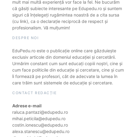
mult mai multă experiență vor face la fel. Ne bucurăm
că găsiți subiecte interesante pe Edupedu.ro și suntem
siguri că înțelegeți rugămintea noastră de a cita sursa
(cu link), ca o declarație reciprocă de respect și
profesionalism. Vă mulțumim!
DESPRE NOI
EduPedu.ro este o publicație online care găzduiește
exclusiv articole din domeniul educației și cercetării.
Urmărim constant cum sunt educați copiii noștri, cine și
cum face politicile din educație și cercetare, cine și cum
îi formează pe profesori, cât de adecvate la lumea în
care trăim sunt sistemele de educație și cercetare.
CONTACT REDACȚIE
Adrese e-mail
raluca.pantazi@edupedu.ro
mihai.peticila@edupedu.ro
costin.ionescu@edupedu.ro
alexa.stanescu@edupedu.ro