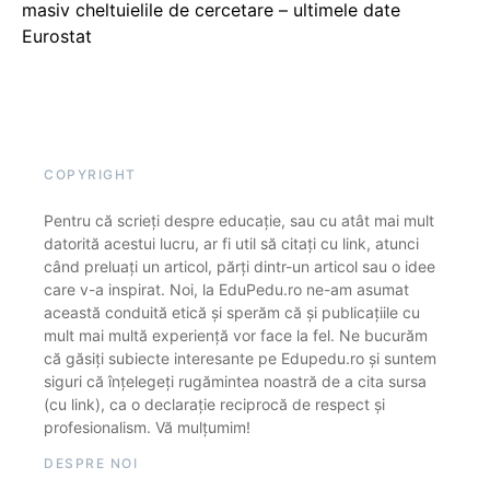
masiv cheltuielile de cercetare – ultimele date
Eurostat
COPYRIGHT
Pentru că scrieți despre educație, sau cu atât mai mult
datorită acestui lucru, ar fi util să citați cu link, atunci
când preluați un articol, părți dintr-un articol sau o idee
care v-a inspirat. Noi, la EduPedu.ro ne-am asumat
această conduită etică și sperăm că și publicațiile cu
mult mai multă experiență vor face la fel. Ne bucurăm
că găsiți subiecte interesante pe Edupedu.ro și suntem
siguri că înțelegeți rugămintea noastră de a cita sursa
(cu link), ca o declarație reciprocă de respect și
profesionalism. Vă mulțumim!
DESPRE NOI