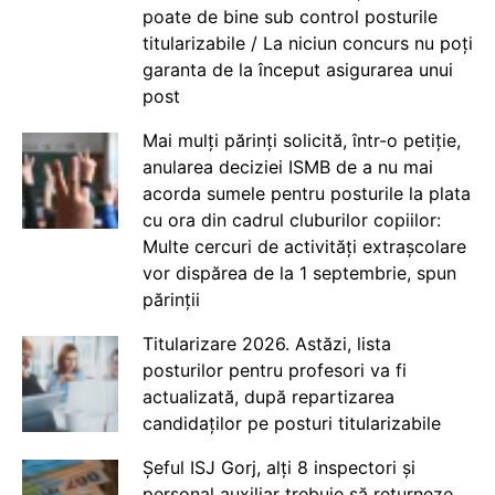
poate de bine sub control posturile
titularizabile / La niciun concurs nu poți
garanta de la început asigurarea unui
post
Mai mulți părinți solicită, într-o petiție,
anularea deciziei ISMB de a nu mai
acorda sumele pentru posturile la plata
cu ora din cadrul cluburilor copiilor:
Multe cercuri de activități extrașcolare
vor dispărea de la 1 septembrie, spun
părinții
Titularizare 2026. Astăzi, lista
posturilor pentru profesori va fi
actualizată, după repartizarea
candidaților pe posturi titularizabile
Șeful ISJ Gorj, alți 8 inspectori și
personal auxiliar trebuie să returneze