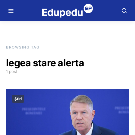
BROWSING TAG
legea stare alerta
1 post
Știri