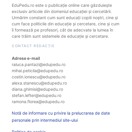
EduPedu.ro este o publicație online care găzduiește
exclusiv articole din domeniul educației și cercetării.
Urmărim constant cum sunt educați copiii noștri, cine și
cum face politicile din educație și cercetare, cine și cum
îi formează pe profesori, cât de adecvate la lumea în
care trăim sunt sistemele de educație și cercetare.
CONTACT REDACȚIE
Adrese e-mail
raluca.pantazi@edupedu.ro
mihai.peticila@edupedu.ro
costin.ionescu@edupedu.ro
alexa.stanescu@edupedu.ro
diana.ghimisi@edupedu.ro
stefan.lefter@edupedu.ro
ramona.florea@edupedu.ro
Notă de informare cu privire la prelucrarea de date
personale prin intermediul site-ului
Politica de cookie