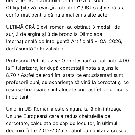
deciziile Inspectoratului de tăiere a posturilor:
Obligațiile vă revin „în totalitate” / ISJ susține că s-a
conformat pentru că nu a mai emis alte acte
ULTIMĂ ORĂ Elevii români au obținut 3 medalii de
aur, 2 de argint și 3 de bronz la Olimpiada
Internațională de Inteligență Artificială – IOAI 2026,
desfășurată în Kazahstan
Profesorul Petruț Rizea: O profesoară a luat nota 4.90
la Titularizare, iar după contestații nota a ajuns la
8.70 / Astfel de erori îmi arată ce entuziasmați sunt
profesorii buni, cu experiență să vină la corectat și ce
resurse financiare sunt alocate unui astfel de concurs
important
Unici în UE: România este singura țară din întreaga
Uniune Europeană care a redus cheltuielile de
cercetare, calculate pe cap de locuitor, în ultimul
deceniu. Între 2015-2025, spațiul comunitar a crescut