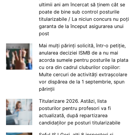
ultimii ani am încercat să ținem cât se
poate de bine sub control posturile
titularizabile / La niciun concurs nu poți
garanta de la început asigurarea unui
post
Mai mulți părinți solicită, într-o petiție,
anularea deciziei ISMB de a nu mai
acorda sumele pentru posturile la plata
cu ora din cadrul cluburilor copiilor:
Multe cercuri de activități extrașcolare
vor dispărea de la 1 septembrie, spun
părinții
Titularizare 2026. Astăzi, lista
posturilor pentru profesori va fi
actualizată, după repartizarea
candidaților pe posturi titularizabile
Șeful ISJ Gorj, alți 8 inspectori și