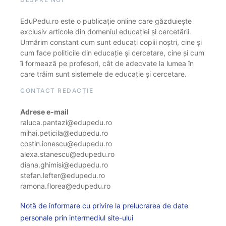
EduPedu.ro este o publicație online care găzduiește
exclusiv articole din domeniul educației și cercetării.
Urmărim constant cum sunt educați copiii noștri, cine și
cum face politicile din educație și cercetare, cine și cum
îi formează pe profesori, cât de adecvate la lumea în
care trăim sunt sistemele de educație și cercetare.
CONTACT REDACȚIE
Adrese e-mail
raluca.pantazi@edupedu.ro
mihai.peticila@edupedu.ro
costin.ionescu@edupedu.ro
alexa.stanescu@edupedu.ro
diana.ghimisi@edupedu.ro
stefan.lefter@edupedu.ro
ramona.florea@edupedu.ro
Notă de informare cu privire la prelucrarea de date
personale prin intermediul site-ului