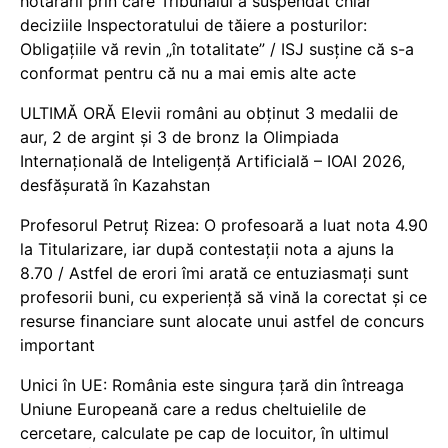
hotărârii prin care Tribunalul a suspendat chiar
deciziile Inspectoratului de tăiere a posturilor:
Obligațiile vă revin „în totalitate” / ISJ susține că s-a
conformat pentru că nu a mai emis alte acte
ULTIMĂ ORĂ Elevii români au obținut 3 medalii de
aur, 2 de argint și 3 de bronz la Olimpiada
Internațională de Inteligență Artificială – IOAI 2026,
desfășurată în Kazahstan
Profesorul Petruț Rizea: O profesoară a luat nota 4.90
la Titularizare, iar după contestații nota a ajuns la
8.70 / Astfel de erori îmi arată ce entuziasmați sunt
profesorii buni, cu experiență să vină la corectat și ce
resurse financiare sunt alocate unui astfel de concurs
important
Unici în UE: România este singura țară din întreaga
Uniune Europeană care a redus cheltuielile de
cercetare, calculate pe cap de locuitor, în ultimul