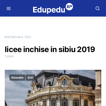
BROWSING TAG
licee inchise in sibiu 2019
1 post
Educație
Știri