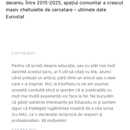
deceniu. Între 2015-2025, spațiul comunitar a crescut
masiv cheltuielile de cercetare – ultimele date
Eurostat
COPYRIGHT
Pentru că scrieți despre educație, sau cu atât mai mult
datorită acestui lucru, ar fi util să citați cu link, atunci
când preluați un articol, părți dintr-un articol sau o idee
care v-a inspirat. Noi, la EduPedu.ro ne-am asumat
această conduită etică și sperăm că și publicațiile cu
mult mai multă experiență vor face la fel. Ne bucurăm
că găsiți subiecte interesante pe Edupedu.ro și suntem
siguri că înțelegeți rugămintea noastră de a cita sursa
(cu link), ca o declarație reciprocă de respect și
profesionalism. Vă mulțumim!
DESPRE NOI