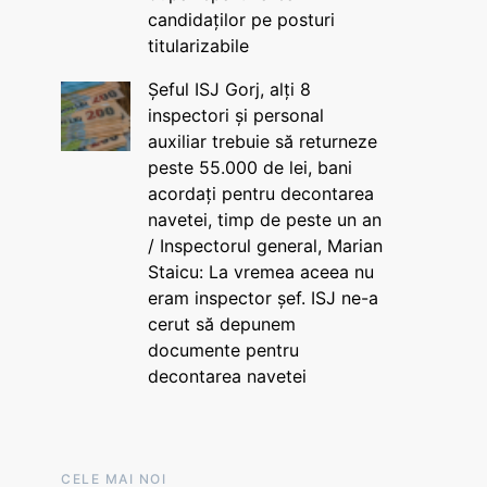
candidaților pe posturi
titularizabile
Șeful ISJ Gorj, alți 8
inspectori și personal
auxiliar trebuie să returneze
peste 55.000 de lei, bani
acordați pentru decontarea
navetei, timp de peste un an
/ Inspectorul general, Marian
Staicu: La vremea aceea nu
eram inspector șef. ISJ ne-a
cerut să depunem
documente pentru
decontarea navetei
CELE MAI NOI