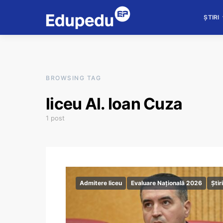
ȘTIRI
BROWSING TAG
liceu Al. Ioan Cuza
1 post
Admitere liceu
Evaluare Națională 2026
Știri