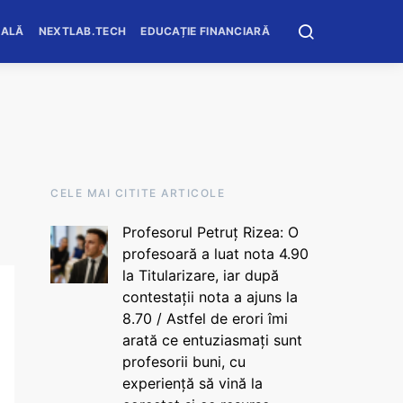
OALĂ
NEXTLAB.TECH
EDUCAȚIE FINANCIARĂ
CELE MAI CITITE ARTICOLE
Profesorul Petruț Rizea: O
profesoară a luat nota 4.90
la Titularizare, iar după
contestații nota a ajuns la
8.70 / Astfel de erori îmi
arată ce entuziasmați sunt
profesorii buni, cu
experiență să vină la