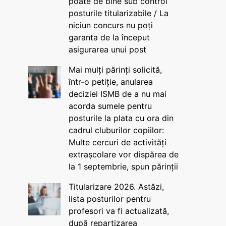
poate de bine sub control
posturile titularizabile / La
niciun concurs nu poți
garanta de la început
asigurarea unui post
Mai mulți părinți solicită,
într-o petiție, anularea
deciziei ISMB de a nu mai
acorda sumele pentru
posturile la plata cu ora din
cadrul cluburilor copiilor:
Multe cercuri de activități
extrașcolare vor dispărea de
la 1 septembrie, spun părinții
Titularizare 2026. Astăzi,
lista posturilor pentru
profesori va fi actualizată,
după repartizarea