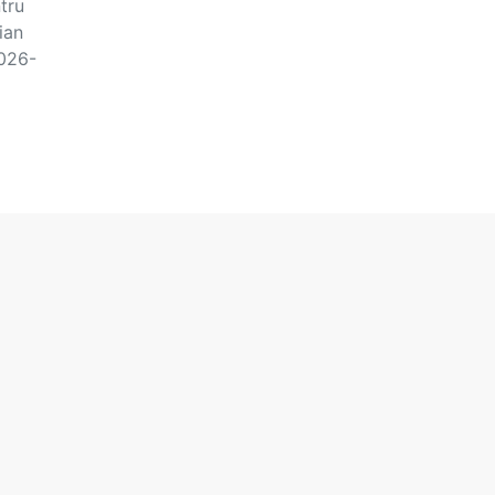
ntru
ian
2026-