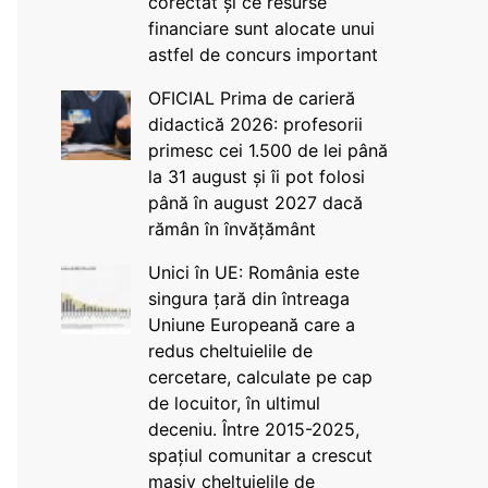
corectat și ce resurse
financiare sunt alocate unui
astfel de concurs important
OFICIAL Prima de carieră
didactică 2026: profesorii
primesc cei 1.500 de lei până
la 31 august și îi pot folosi
până în august 2027 dacă
rămân în învățământ
Unici în UE: România este
singura țară din întreaga
Uniune Europeană care a
redus cheltuielile de
cercetare, calculate pe cap
de locuitor, în ultimul
deceniu. Între 2015-2025,
spațiul comunitar a crescut
masiv cheltuielile de