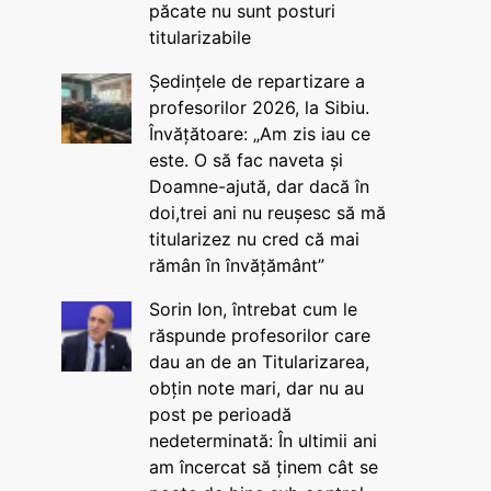
păcate nu sunt posturi
titularizabile
Ședințele de repartizare a
profesorilor 2026, la Sibiu.
Învățătoare: „Am zis iau ce
este. O să fac naveta și
Doamne-ajută, dar dacă în
doi,trei ani nu reușesc să mă
titularizez nu cred că mai
rămân în învățământ”
Sorin Ion, întrebat cum le
răspunde profesorilor care
dau an de an Titularizarea,
obțin note mari, dar nu au
post pe perioadă
nedeterminată: În ultimii ani
am încercat să ținem cât se