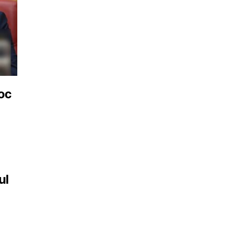
loc
ul