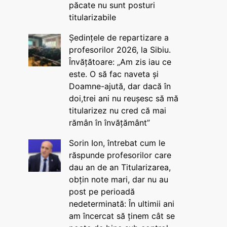
păcate nu sunt posturi
titularizabile
Ședințele de repartizare a
profesorilor 2026, la Sibiu.
Învățătoare: „Am zis iau ce
este. O să fac naveta și
Doamne-ajută, dar dacă în
doi,trei ani nu reușesc să mă
titularizez nu cred că mai
rămân în învățământ”
Sorin Ion, întrebat cum le
răspunde profesorilor care
dau an de an Titularizarea,
obțin note mari, dar nu au
post pe perioadă
nedeterminată: În ultimii ani
am încercat să ținem cât se