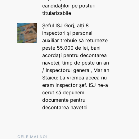
candidaților pe posturi
titularizabile
Șeful ISJ Gorj, alți 8
inspectori și personal
auxiliar trebuie să returneze
peste 55.000 de lei, bani
acordați pentru decontarea
navetei, timp de peste un an
/ Inspectorul general, Marian
Staicu: La vremea aceea nu
eram inspector șef. ISJ ne-a
cerut să depunem
documente pentru
decontarea navetei
CELE MAI NOI