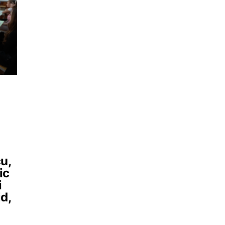
u,
ic
i
d,