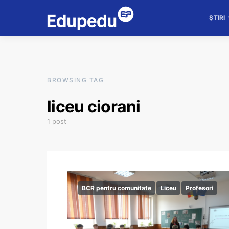
ȘTIRI
BROWSING TAG
liceu ciorani
1 post
BCR pentru comunitate
Liceu
Profesori