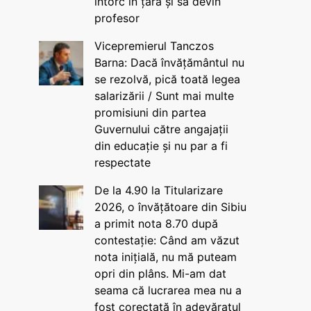
întorc în țară și să devin
profesor
Vicepremierul Tanczos
Barna: Dacă învățământul nu
se rezolvă, pică toată legea
salarizării / Sunt mai multe
promisiuni din partea
Guvernului către angajații
din educație și nu par a fi
respectate
De la 4.90 la Titularizare
2026, o învățătoare din Sibiu
a primit nota 8.70 după
contestație: Când am văzut
nota inițială, nu mă puteam
opri din plâns. Mi-am dat
seama că lucrarea mea nu a
fost corectată în adevăratul