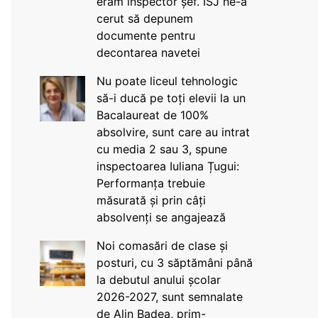
eram inspector șef. ISJ ne-a
cerut să depunem
documente pentru
decontarea navetei
Nu poate liceul tehnologic
să-i ducă pe toți elevii la un
Bacalaureat de 100%
absolvire, sunt care au intrat
cu media 2 sau 3, spune
inspectoarea Iuliana Țugui:
Performanța trebuie
măsurată și prin câți
absolvenți se angajează
Noi comasări de clase și
posturi, cu 3 săptămâni până
la debutul anului școlar
2026-2027, sunt semnalate
de Alin Badea, prim-