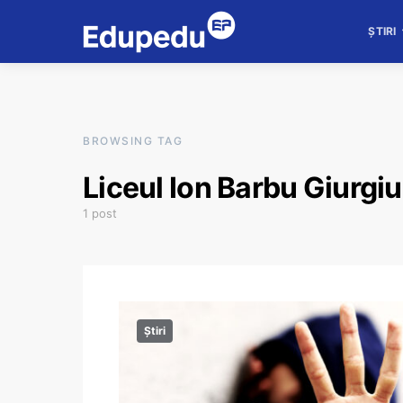
ȘTIRI
BROWSING TAG
Liceul Ion Barbu Giurgiu
1 post
Știri