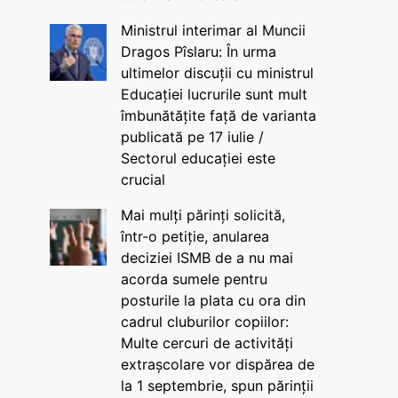
Ministrul interimar al Muncii
Dragos Pîslaru: În urma
ultimelor discuții cu ministrul
Educației lucrurile sunt mult
îmbunătățite față de varianta
publicată pe 17 iulie /
Sectorul educației este
crucial
Mai mulți părinți solicită,
într-o petiție, anularea
deciziei ISMB de a nu mai
acorda sumele pentru
posturile la plata cu ora din
cadrul cluburilor copiilor:
Multe cercuri de activități
extrașcolare vor dispărea de
la 1 septembrie, spun părinții