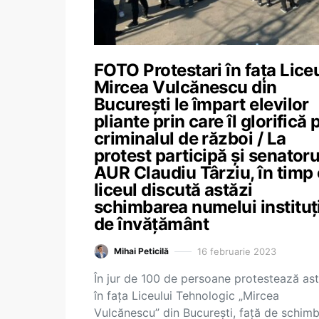
FOTO Protestari în fața Lice
Mircea Vulcănescu din
București le împart elevilor
pliante prin care îl glorifică 
criminalul de război / La
protest participă și senatoru
AUR Claudiu Târziu, în timp
liceul discută astăzi
schimbarea numelui instituț
de învățământ
16 februarie 2023
Mihai Peticilă
În jur de 100 de persoane protestează ast
în fața Liceului Tehnologic „Mircea
Vulcănescu” din București, față de schim