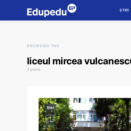
ȘTIRI
BROWSING TAG
liceul mircea vulcanesc
3 posts
Știri