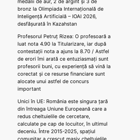
medalii de aur, 2 de argint și 3 de
bronz la Olimpiada Internațională de
Inteligență Artificială – IOAI 2026,
desfășurată în Kazahstan
Profesorul Petruț Rizea: O profesoară a
luat nota 4.90 la Titularizare, iar după
contestații nota a ajuns la 8.70 / Astfel
de erori îmi arată ce entuziasmați sunt
profesorii buni, cu experiență să vină la
corectat și ce resurse financiare sunt
alocate unui astfel de concurs
important
Unici în UE: România este singura țară
din întreaga Uniune Europeană care a
redus cheltuielile de cercetare,
calculate pe cap de locuitor, în ultimul
deceniu. Între 2015-2025, spațiul
comunitar a crescut masiv cheltuielile