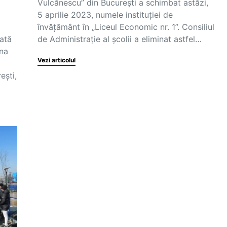
Vulcănescu” din București a schimbat astăzi,
5 aprilie 2023, numele instituției de
învățământ în „Liceul Economic nr. 1”. Consiliul
nată
de Administrație al școlii a eliminat astfel…
âna
Vezi articolul
ești,