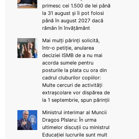
primesc cei 1.500 de lei până
la 31 august și îi pot folosi
până în august 2027 dacă
rămân în învățământ
Mai mulți părinți solicită,
într-o petiție, anularea
deciziei ISMB de a nu mai
acorda sumele pentru
posturile la plata cu ora din
cadrul cluburilor copiilor:
Multe cercuri de activități
extrașcolare vor dispărea de
la 1 septembrie, spun părinții
Ministrul interimar al Muncii
Dragos Pîslaru: În urma
ultimelor discuții cu ministrul
Educației lucrurile sunt mult