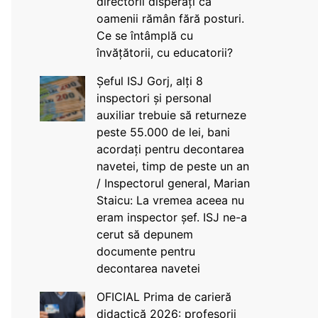
directorii disperați că
oamenii rămân fără posturi.
Ce se întâmplă cu
învățătorii, cu educatorii?
Șeful ISJ Gorj, alți 8
inspectori și personal
auxiliar trebuie să returneze
peste 55.000 de lei, bani
acordați pentru decontarea
navetei, timp de peste un an
/ Inspectorul general, Marian
Staicu: La vremea aceea nu
eram inspector șef. ISJ ne-a
cerut să depunem
documente pentru
decontarea navetei
OFICIAL Prima de carieră
didactică 2026: profesorii