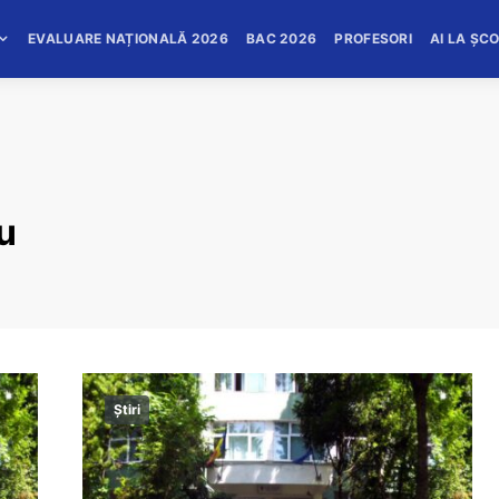
EVALUARE NAȚIONALĂ 2026
BAC 2026
PROFESORI
AI LA ȘC
u
Știri