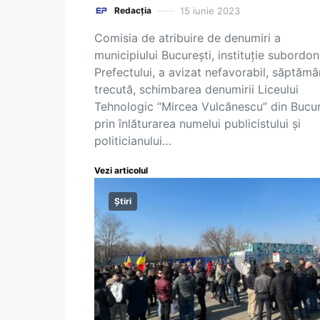
15 iunie 2023
Redacția
Comisia de atribuire de denumiri a
municipiului București, instituție subordo
Prefectului, a avizat nefavorabil, săptăm
trecută, schimbarea denumirii Liceului
Tehnologic “Mircea Vulcănescu” din Bucur
prin înlăturarea numelui publicistului și
politicianului…
Vezi articolul
Știri