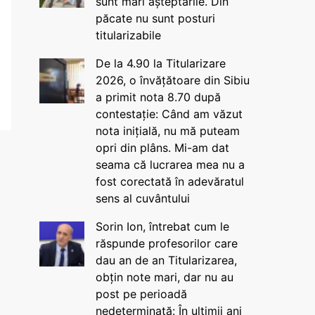
sunt mari așteptările. Din
păcate nu sunt posturi
titularizabile
De la 4.90 la Titularizare
2026, o învățătoare din Sibiu
a primit nota 8.70 după
contestație: Când am văzut
nota inițială, nu mă puteam
opri din plâns. Mi-am dat
seama că lucrarea mea nu a
fost corectată în adevăratul
sens al cuvântului
Sorin Ion, întrebat cum le
răspunde profesorilor care
dau an de an Titularizarea,
obțin note mari, dar nu au
post pe perioadă
nedeterminată: În ultimii ani