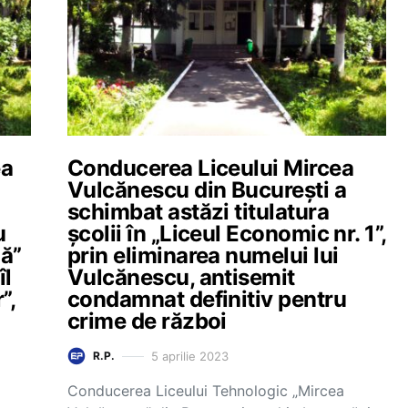
ea
Conducerea Liceului Mircea
Vulcănescu din București a
schimbat astăzi titulatura
u
școlii în „Liceul Economic nr. 1”,
nă”
prin eliminarea numelui lui
îl
Vulcănescu, antisemit
”,
condamnat definitiv pentru
crime de război
5 aprilie 2023
R.P.
Conducerea Liceului Tehnologic „Mircea