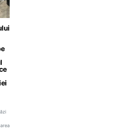
ului
pe
l
 ce
iei
ăzi
barea